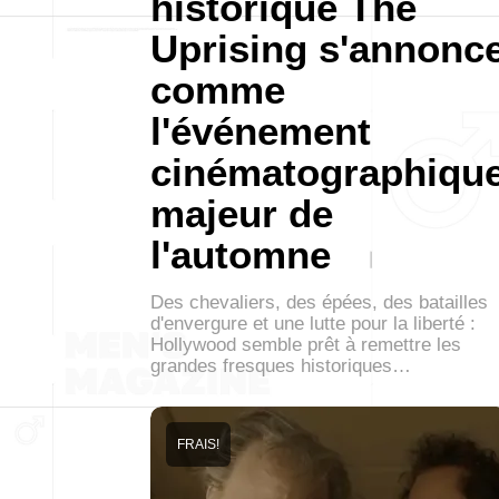
historique The
Uprising s'annonc
comme
l'événement
cinématographiqu
majeur de
l'automne
Des chevaliers, des épées, des batailles
d'envergure et une lutte pour la liberté :
Hollywood semble prêt à remettre les
grandes fresques historiques…
FRAIS!