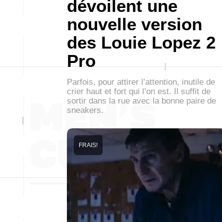
dévoilent une
nouvelle version
des Louie Lopez 2
Pro
Parfois, pour attirer l’attention, inutile de
crier haut et fort qui l’on est. Il suffit de
sortir dans la rue avec la bonne paire de
sneakers.
FRAIS!