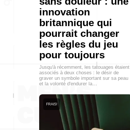
sans douleur : une
innovation
britannique qui
pourrait changer
les règles du jeu
pour toujours
Jusqu'à récemment, les tatouages étaient
associés à deux choses : le désir de
graver un symbole important sur sa peau
et la volonté d'endurer la…
FRAIS!