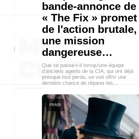
bande-annonce de
« The Fix » promet
de l'action brutale,
une mission
dangereuse…
Que se passe-t-il lorsqu'une équipe
d'anciens agents de la CIA, qui ont déjà
presque tout perdu, se voit offrir une
dernière chance de réparer les…
FRAIS!