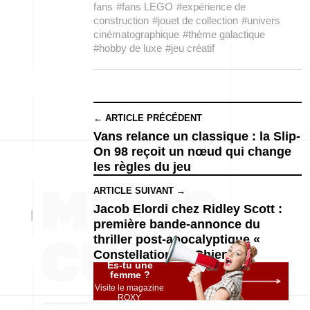
fans
#fans LEGO
#expérience de
construction
#jouet de collection
#univers
cinématographique
#thème galactique
#hobby de luxe
#jeu créatif
← ARTICLE PRÉCÉDENT
Vans relance un classique : la Slip-
On 98 reçoit un nœud qui change
les règles du jeu
ARTICLE SUIVANT →
Jacob Elordi chez Ridley Scott :
première bande-annonce du
thriller post-apocalyptique «
Constellation du Chien »
Es-tu une
femme ?
Visite le magazine
ROXY