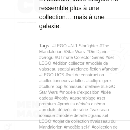
ressemble plus à une
collection… mais à une
galaxie.
Tags:
#LEGO
#N-1 Starfighter
#The
Mandalorian
#Star Wars
#Din Djarin
#Grogu
#Ultimate Collector Series
#set
LEGO
#édition collector
#modèle de
vaisseau spatial
#science-fiction
#fandom
#LEGO UCS
#set de construction
#collectionneurs adultes
#culture geek
#culture pop
#chasseur stellaire
#LEGO
Star Wars
#modèle d’exposition
#idée
cadeau
#hobby
#assemblage
#set
premium
#produits dérivés cinéma
#produits dérivés de série
#vaisseau
iconique
#modèle détaillé
#grand set
LEGO
#objet de collection
#vaisseau du
Mandalorien
#modèle sci-fi
#collection de