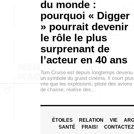
du monde :
pourquoi « Digger
» pourrait devenir
le rôle le plus
surprenant de
l’acteur en 40 ans
Tom Cruise est depuis longtemps devenu
un symbole du grand cinéma. Il court plus
vite que les explosions, pilote des avions
de chasse, réalise des…
ÉTOILES
RELATION
VIE
ARG
SANTÉ
FRAIS!
CONTACTE