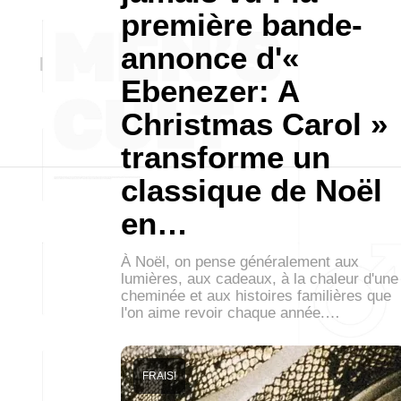
première bande-
annonce d'«
Ebenezer: A
Christmas Carol »
transforme un
classique de Noël
en…
À Noël, on pense généralement aux
lumières, aux cadeaux, à la chaleur d'une
cheminée et aux histoires familières que
l'on aime revoir chaque année.…
FRAIS!