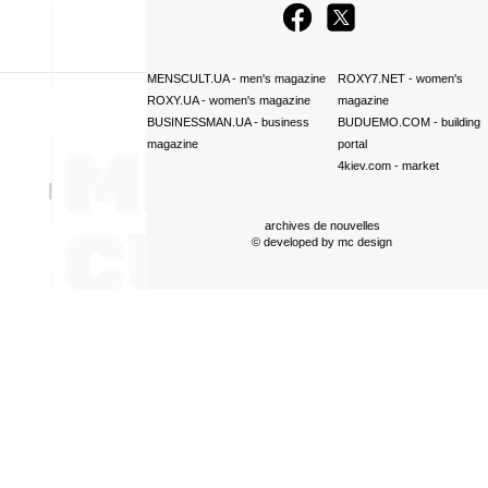
MENSCULT.UA
- men's magazine
ROXY7.NET
- women's
ROXY.UA
- women's magazine
magazine
BUSINESSMAN.UA
- business
BUDUEMO.COM
- building
magazine
portal
4kiev.com
- market
archives de nouvelles
© developed by
mc design