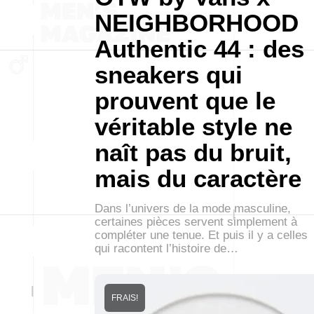
NEIGHBORHOOD
Authentic 44 : des
sneakers qui
prouvent que le
véritable style ne
naît pas du bruit,
mais du caractère
Dans l’univers de la mode masculine,
certaines pièces servent simplement à
compléter une tenue. Et puis il y a celles
qui racontent l’histoire de…
FRAIS!