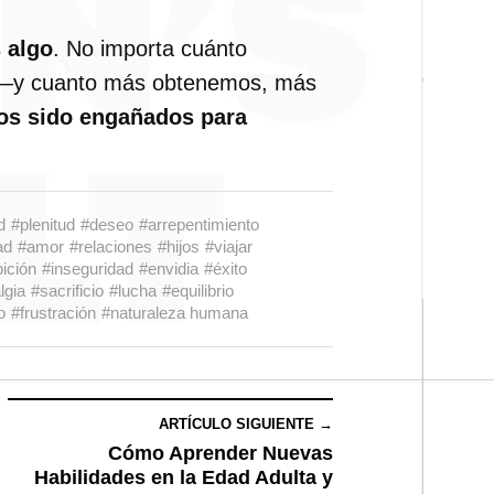
 algo
. No importa cuánto
—y cuanto más obtenemos, más
s sido engañados para
d
#plenitud
#deseo
#arrepentimiento
ad
#amor
#relaciones
#hijos
#viajar
ición
#inseguridad
#envidia
#éxito
lgia
#sacrificio
#lucha
#equilibrio
o
#frustración
#naturaleza humana
ARTÍCULO SIGUIENTE →
Cómo Aprender Nuevas
Habilidades en la Edad Adulta y