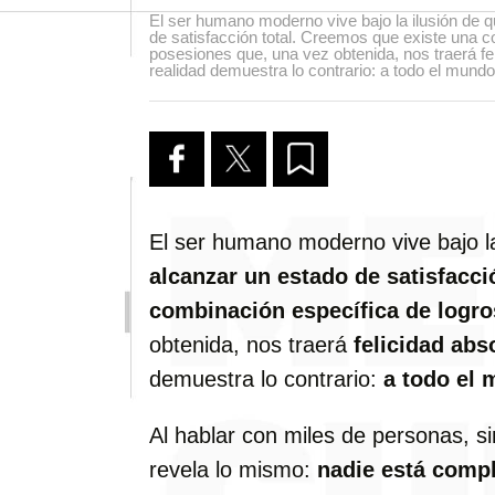
El ser humano moderno vive bajo la ilusión de q
de satisfacción total. Creemos que existe una c
posesiones que, una vez obtenida, nos traerá fe
realidad demuestra lo contrario: a todo el mundo l
El ser humano moderno vive bajo l
alcanzar un estado de satisfacci
combinación específica de logro
obtenida, nos traerá
felicidad abs
demuestra lo contrario:
a todo el 
Al hablar con miles de personas, s
revela lo mismo:
nadie está comp