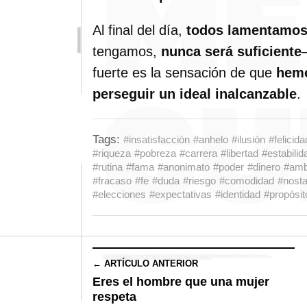
Al final del día,
todos lamentamos
tengamos,
nunca será suficiente
fuerte es la sensación de que
hemo
perseguir un ideal inalcanzable
.
Tags:
#insatisfacción
#anhelo
#ilusión
#felicida
#riqueza
#pobreza
#carrera
#libertad
#estabilid
#rutina
#fama
#anonimato
#poder
#dinero
#amb
#fracaso
#fe
#duda
#riesgo
#comodidad
#nosta
#elecciones
#expectativas
#identidad
#propósit
← ARTÍCULO ANTERIOR
Eres el hombre que una mujer
respeta