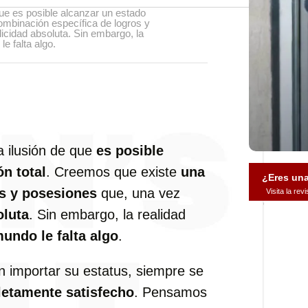
ue es posible alcanzar un estado
ombinación específica de logros y
licidad absoluta. Sin embargo, la
e falta algo.
a ilusión de que
es posible
ón total
. Creemos que existe
una
¿Eres un
s y posesiones
que, una vez
Visita la re
oluta
. Sin embargo, la realidad
mundo le falta algo
.
in importar su estatus, siempre se
letamente satisfecho
. Pensamos