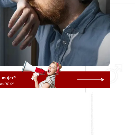
a mujer?
vista ROXY