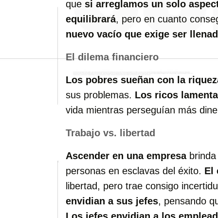
que
si arreglamos un solo aspect
equilibrará
, pero en cuanto conse
nuevo vacío que exige ser llena
El dilema financiero
Los pobres sueñan con la riquez
sus problemas.
Los ricos lament
vida mientras perseguían más dine
Trabajo vs. libertad
Ascender en una empresa
brinda 
personas en esclavas del éxito.
El
libertad, pero trae consigo incerti
envidian a sus jefes
, pensando q
Los jefes envidian a los emplea