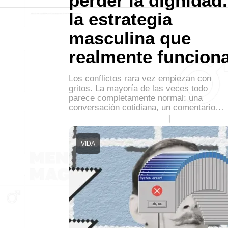
perder la dignidad:
la estrategia
masculina que
realmente funcion
Los conflictos rara vez empiezan con
gritos. La mayoría de las veces todo
parece completamente normal: una
conversación cotidiana, un comentario…
VIDA