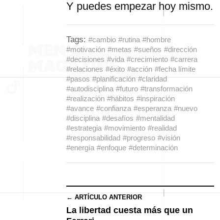
Y puedes empezar hoy mismo.
Tags:
#cambio
#rutina
#hombre
#motivación
#metas
#sueños
#dirección
#decisiones
#vida
#crecimiento
#carrera
#relaciones
#éxito
#acción
#fecha límite
#pasos
#planificación
#claridad
#autodisciplina
#futuro
#transformación
#realización
#hábitos
#inspiración
#avance
#confianza
#esperanza
#nuevo
#disciplina
#desafíos
#mentalidad
#estrategia
#movimiento
#realidad
#responsabilidad
#progreso
#visión
#energía
#enfoque
#determinación
← ARTÍCULO ANTERIOR
La libertad cuesta más que un