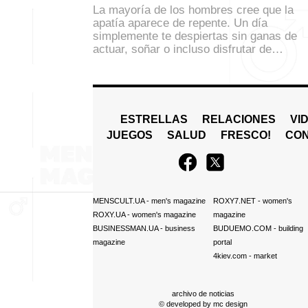
La mayoría de los hombres cree que la
apatía aparece de repente. Un día
simplemente te despiertas sin ganas de
actuar, soñar o incluso disfrutar de…
ESTRELLAS
RELACIONES
VI
JUEGOS
SALUD
FRESCO!
СO
MENSCULT.UA
- men's magazine
ROXY7.NET
- women's
ROXY.UA
- women's magazine
magazine
BUSINESSMAN.UA
- business
BUDUEMO.COM
- building
magazine
portal
4kiev.com
- market
archivo de noticias
© developed by
mc design