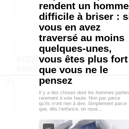
rendent un homme
difficile à briser : s
vous en avez
traversé au moins
quelques-unes,
vous êtes plus fort
que vous ne le
pensez
Il y a des choses dont les hommes parlen
rarement à voix haute. Non pas parce
qu’ils n’ont rien à dire. Simplement parce
que, dès l’enfance, on nous…