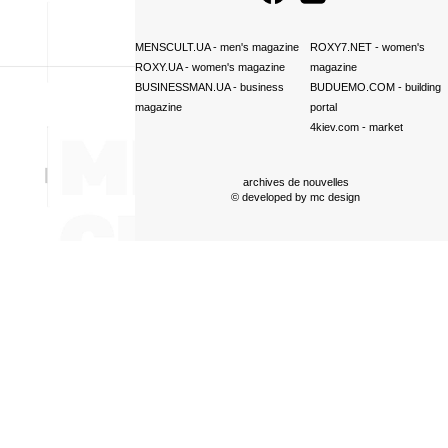
MENSCULT.UA
- men's magazine
ROXY7.NET
- women's
ROXY.UA
- women's magazine
magazine
BUSINESSMAN.UA
- business
BUDUEMO.COM
- building
magazine
portal
4kiev.com
- market
archives de nouvelles
© developed by
mc design