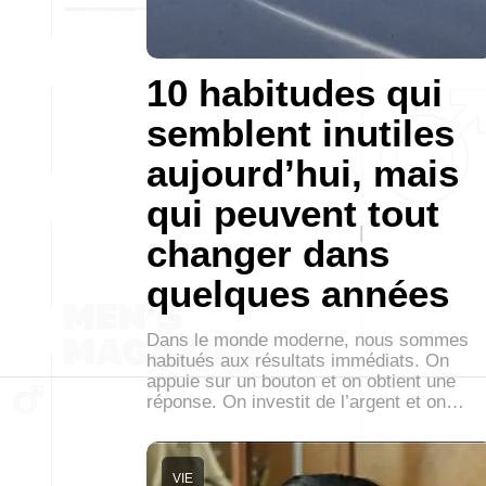
10 habitudes qui
semblent inutiles
aujourd’hui, mais
qui peuvent tout
changer dans
quelques années
Dans le monde moderne, nous sommes
habitués aux résultats immédiats. On
appuie sur un bouton et on obtient une
réponse. On investit de l’argent et on…
VIE