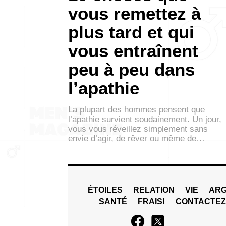
vous remettez à
plus tard et qui
vous entraînent
peu à peu dans
l’apathie
La plupart des hommes pensent que
l’apathie survient soudainement. Un jour,
vous vous réveillez simplement sans
envie d’agir, de rêver ou même de…
ÉTOILES
RELATION
VIE
ARG
SANTÉ
FRAIS!
CONTACTE