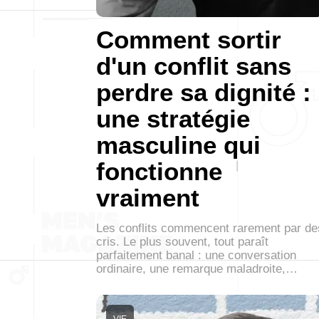
Comment sortir
d'un conflit sans
perdre sa dignité :
une stratégie
masculine qui
fonctionne
vraiment
Les conflits commencent rarement par de
cris. Le plus souvent, tout paraît
parfaitement banal : une conversation
ordinaire, une remarque maladroite,…
VIE