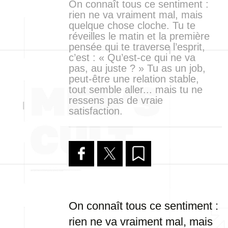
On connaît tous ce sentiment :
rien ne va vraiment mal, mais
quelque chose cloche. Tu te
réveilles le matin et la première
pensée qui te traverse l’esprit,
c’est : « Qu’est-ce qui ne va
pas, au juste ? » Tu as un job,
peut-être une relation stable,
tout semble aller... mais tu ne
ressens pas de vraie
satisfaction.
On connaît tous ce sentiment :
rien ne va vraiment mal, mais