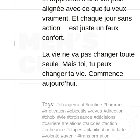
alignée avec ce que tu veux
vraiment. Et chaque jour sans
action… est juste un faux
confort.
La vie ne va pas changer toute
seule. Mais toi, tu peux
changer ta vie. Commence
aujourd’hui.
Tags:
#changement
#routine
#homme
#motivation
#objectifs
#rêves
#direction
#choix
#vie
#croissance
#décisions
#carrière
#relations
#succès
#action
#échéance
#étapes
#planification
#clarté
#volonté
#avenir
#transformation