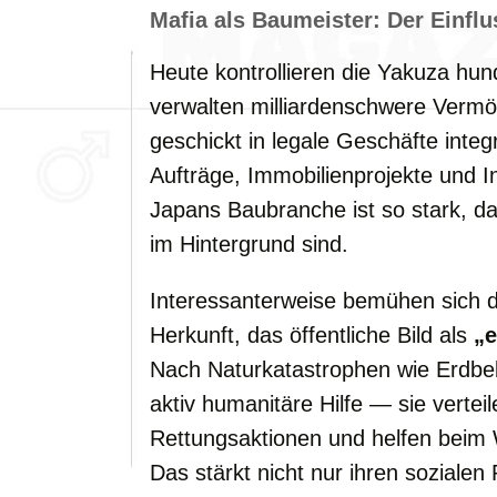
Mafia
als
Baumeister:
Der
Einfl
Heute
kontrollieren
die
Yakuza
hun
verwalten
milliardenschwere
Vermö
geschickt
in
legale
Geschäfte
integ
Aufträge,
Immobilienprojekte
und
I
Japans
Baubranche
ist
so
stark,
d
im
Hintergrund
sind.
Interessanterweise
bemühen
sich
Herkunft,
das
öffentliche
Bild
als
„
Nach
Naturkatastrophen
wie
Erdb
aktiv
humanitäre
Hilfe —
sie
vertei
Rettungsaktionen
und
helfen
beim
Das
stärkt
nicht
nur
ihren
sozialen