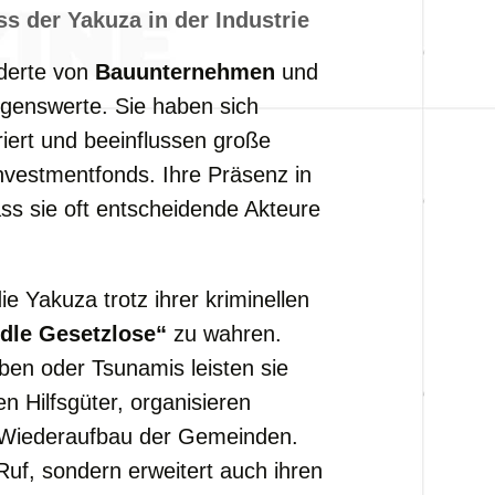
uss
der
Yakuza
in
der
Industrie
derte
von
Bauunternehmen
und
genswerte.
Sie
haben
sich
riert
und
beeinflussen
große
nvestmentfonds.
Ihre
Präsenz
in
ass
sie
oft
entscheidende
Akteure
die
Yakuza
trotz
ihrer
kriminellen
edle
Gesetzlose“
zu
wahren.
eben
oder
Tsunamis
leisten
sie
len
Hilfsgüter,
organisieren
Wiederaufbau
der
Gemeinden.
Ruf,
sondern
erweitert
auch
ihren