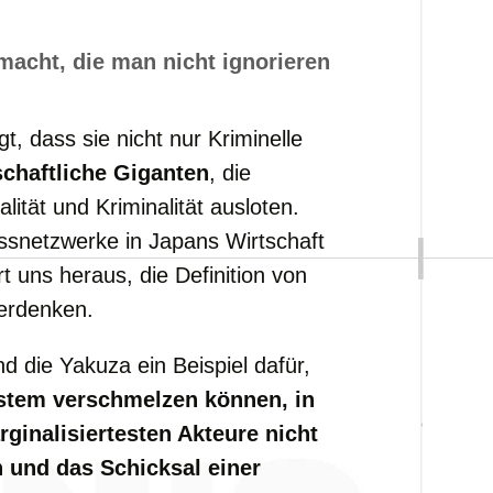
macht,
die
man
nicht
ignorieren
gt,
dass
sie
nicht
nur
Kriminelle
schaftliche
Giganten
,
die
alität
und
Kriminalität
ausloten.
ussnetzwerke
in
Japans
Wirtschaft
rt
uns
heraus,
die
Definition
von
erdenken.
ind
die
Yakuza
ein
Beispiel
dafür,
stem
verschmelzen
können,
in
rginalisiertesten
Akteure
nicht
n
und
das
Schicksal
einer