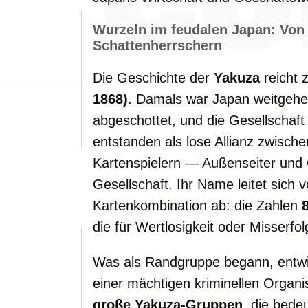
Wurzeln
im
feudalen
Japan:
Vo
Schattenherrschern
Die
Geschichte
der
Yakuza
reicht
1868)
.
Damals
war
Japan
weitgeh
abgeschottet,
und
die
Gesellschaf
entstanden
als
lose
Allianz
zwisch
Kartenspielern —
Außenseiter
und
Gesellschaft.
Ihr
Name
leitet
sich
v
Kartenkombination
ab:
die
Zahlen
8
die
für
Wertlosigkeit
oder
Misserfo
Was
als
Randgruppe
begann,
entw
einer
mächtigen
kriminellen
Organi
große
Yakuza-
Gruppen
,
die
bede