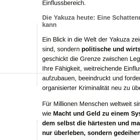
Einflussbereich.
Die
Yakuza
heute:
Eine
Schatten
kann
Ein
Blick
in
die
Welt
der
Yakuza
zei
sind,
sondern
politische
und
wirt
geschickt
die
Grenze
zwischen
Leg
Ihre
Fähigkeit,
weitreichende
Einfl
aufzubauen,
beeindruckt
und
forde
organisierter
Kriminalität
neu
zu
üb
Für
Millionen
Menschen
weltweit
s
wie
Macht
und
Geld
zu
einem
Sy
dem
selbst
die
härtesten
und
ma
nur
überleben,
sondern
gedeihe