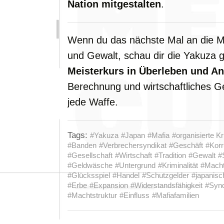
Nation
mitgestalten
.
Wenn
du
das
nächste
Mal
an
die
M
und
Gewalt,
schau
dir
die
Yakuza
Meisterkurs
in
Überleben
und
An
Berechnung
und
wirtschaftliches
G
jede
Waffe.
Tags:
#Yakuza
#Japan
#Mafia
#organisierte Kr
#Banden
#Verbrechersyndikat
#Geschäft
#Korr
#Gesellschaft
#Wirtschaft
#Tradition
#Gewalt
#
#Geldwäsche
#Untergrund
#Kriminalität
#Mach
#Glücksspiel
#Handel
#Schutzgelder
#japanisc
#Erbe
#Expansion
#Widerstandsfähigkeit
#Synd
#Machtstruktur
#Einfluss
#Mafiafamilien