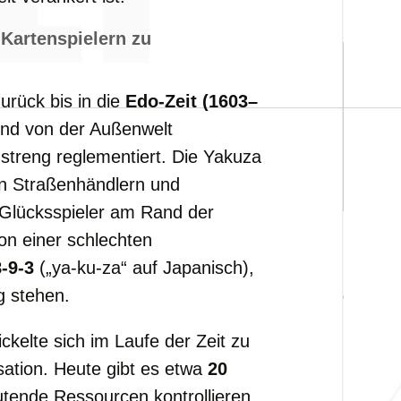
n
Kartenspielern
zu
zurück
bis
in
die
Edo-
Zeit (
1603–
end
von
der
Außenwelt
t
streng
reglementiert.
Die
Yakuza
en
Straßenhändlern
und
Glücksspieler
am
Rand
der
on
einer
schlechten
-
9-
3
(„
ya-
ku-
za“
auf
Japanisch),
lg
stehen.
ickelte
sich
im
Laufe
der
Zeit
zu
sation.
Heute
gibt
es
etwa
20
utende
Ressourcen
kontrollieren