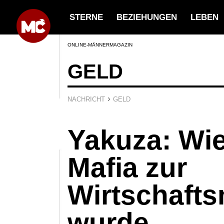
STERNE
BEZIEHUNGEN
LEBEN
ONLINE-MÄNNERMAGAZIN
GELD
›
NACHRICHT
GELD
Yakuza: Wi
Mafia zur
Wirtschaft
wurde