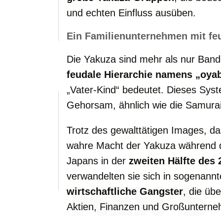
und
echten
Einfluss
ausüben.
Ein
Familienunternehmen
mit
fe
Die
Yakuza
sind
mehr
als
nur
Band
feudale
Hierarchie
namens „
oya
„
Vater-
Kind“
bedeutet.
Dieses
Sys
Gehorsam,
ähnlich
wie
die
Samura
Trotz
des
gewalttätigen
Images,
d
wahre
Macht
der
Yakuza
während
Japans
in
der
zweiten
Hälfte
des
verwandelten
sie
sich
in
sogenann
wirtschaftliche
Gangster
,
die
üb
Aktien,
Finanzen
und
Großuntern