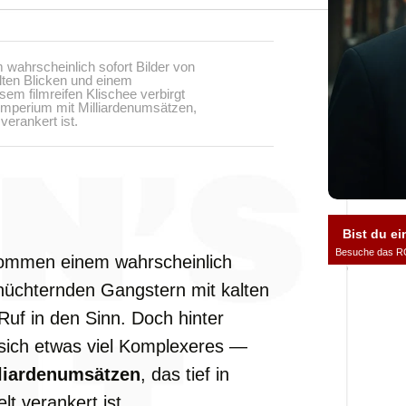
ahrscheinlich sofort Bilder von
lten Blicken und einem
sem filmreifen Klischee verbirgt
 Imperium mit Milliardenumsätzen,
verankert ist.
Bist du ei
Besuche das R
ommen
einem
wahrscheinlich
hüchternden
Gangstern
mit
kalten
Ruf
in
den
Sinn.
Doch
hinter
sich
etwas
viel
Komplexeres —
liardenumsätzen
,
das
tief
in
elt
verankert
ist.