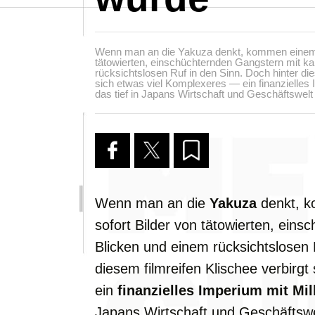
Wenn man an die Yakuza denkt, kommen einem w
tätowierten, einschüchternden Gangstern mit ka
rücksichtslosen Ruf in den Sinn. Doch hinter die
sich etwas viel Komplexeres — ein finanzielles
das tief in Japans Wirtschaft und Geschäftswelt 
Wenn
man
an
die
Yakuza
denkt,
k
sofort
Bilder
von
tätowierten,
einsc
Blicken
und
einem
rücksichtslosen
diesem
filmreifen
Klischee
verbirgt
ein
finanzielles
Imperium
mit
Mil
Japans
Wirtschaft
und
Geschäftsw