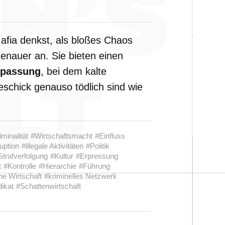
afia
denkst,
als
bloßes
Chaos
genauer
an.
Sie
bieten
einen
passung
,
bei
dem
kalte
eschick
genauso
tödlich
sind
wie
iminalität
#Wirtschaftsmacht
#Einfluss
uption
#illegale Aktivitäten
#Politik
Strafverfolgung
#Kultur
#Erpressung
t
#Kontrolle
#Hierarchie
#Führung
he Wirtschaft
#kriminelles Netzwerk
ikat
#Schattenwirtschaft