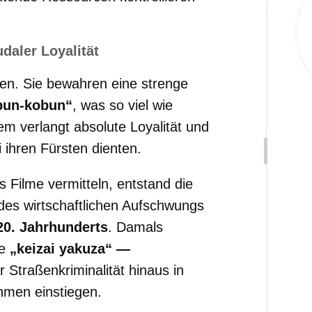
udaler
Loyalität
en.
Sie
bewahren
eine
strenge
bun-
kobun“
,
was
so
viel
wie
tem
verlangt
absolute
Loyalität
und
i
ihren
Fürsten
dienten.
as
Filme
vermitteln,
entstand
die
des
wirtschaftlichen
Aufschwungs
20.
Jahrhunderts
.
Damals
te
„
keizai
yakuza“ —
er
Straßenkriminalität
hinaus
in
ehmen
einstiegen.