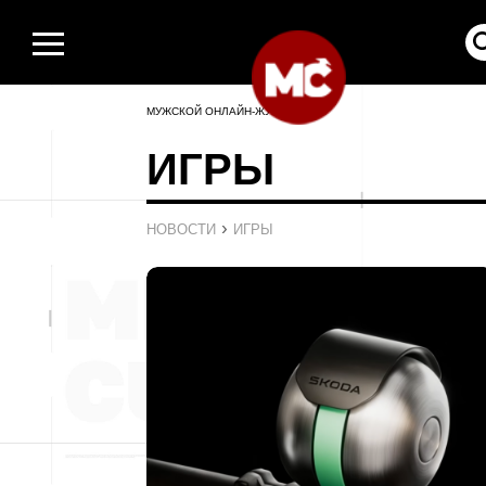
МУЖСКОЙ ОНЛАЙН-ЖУРНАЛ
ИГРЫ
›
НОВОСТИ
ИГРЫ