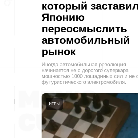
который застави
Японию
переосмыслить
автомобильный
рынок
Иногда автомобильная революция
начинается не с дорогого суперкара
мощностью 1000 лошадиных сил и не 
футуристического электромобиля.
ИГРЫ