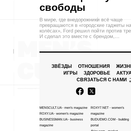
свободы
В мире, где внедорожники всё чаще
превращаются в «городские гаджеты н
колёсах», Ford решил пойти против тре
И сделал это вместе с брендом,…
ЗВЁЗДЫ
ОТНОШЕНИЯ
ЖИЗН
ИГРЫ
ЗДОРОВЬЕ
АКТУ
СВЯЗАТЬСЯ С НАМИ
MENSCULT.UA
- men's magazine
ROXY7.NET
- women's
ROXY.UA
- women's magazine
magazine
BUSINESSMAN.UA
- business
BUDUEMO.COM
- building
magazine
portal
4kiev.com
- market