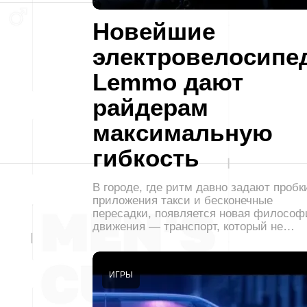
Новейшие
электровелосипе
Lemmo дают
райдерам
максимальную
гибкость
В городе, где ритм давно задают пробк
приложения такси и бесконечные
пересадки, появляется новая философ
движения — транспорт, который не…
ИГРЫ