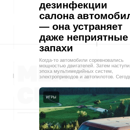
дезинфекции
салона автомоби
— она устраняет
даже неприятные
запахи
Когда-то автомобили соревновались
мощностью двигателей. Затем наступ
эпоха мультимедийных систем,
электроприводов и автопилотов. Сего
ИГРЫ