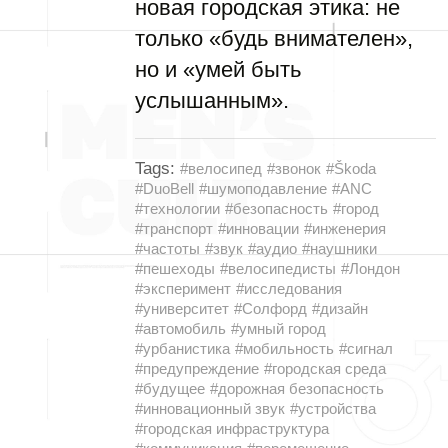
новая городская этика: не
только «будь внимателен»,
но и «умей быть
услышанным».
Tags:
#велосипед
#звонок
#Škoda
#DuoBell
#шумоподавление
#ANC
#технологии
#безопасность
#город
#транспорт
#инновации
#инженерия
#частоты
#звук
#аудио
#наушники
#пешеходы
#велосипедисты
#Лондон
#эксперимент
#исследования
#университет
#Солфорд
#дизайн
#автомобиль
#умный город
#урбанистика
#мобильность
#сигнал
#предупреждение
#городская среда
#будущее
#дорожная безопасность
#инновационный звук
#устройства
#городская инфраструктура