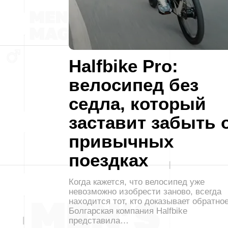
Halfbike Pro:
велосипед без
седла, который
заставит забыть 
привычных
поездках
Когда кажется, что велосипед уже
невозможно изобрести заново, всегда
находится тот, кто доказывает обратное
Болгарская компания Halfbike
представила…