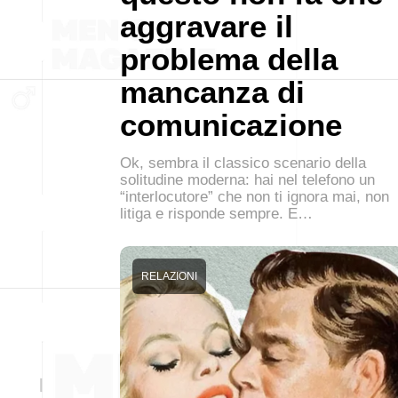
aggravare il
problema della
mancanza di
comunicazione
Ok, sembra il classico scenario della
solitudine moderna: hai nel telefono un
“interlocutore” che non ti ignora mai, non
litiga e risponde sempre. E…
RELAZIONI