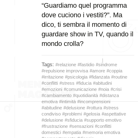
“Guardiamo quel programma
dove cuciono i vestiti?”. Ma
dico, ti sembra il momento di
guardare show in TV, quando il
mondo crolla?
Tags:
#relazione
#fastidio
#sindrome
#repulsione improvvisa
#amore
#coppia
#irritazione
#psicologia
#fidanzata
#routine
#conflitti
#stress
#fiducia
#abitudini
#emozioni
#comunicazione
#noia
#crisi
#cambiamento
#quotidianità
#distanza
emotiva
#intimità
#incomprensioni
#abitudine
#delusione
#rottura
#stress
condiviso
#problemi
#gelosia
#aspettative
#delusione
#sfiducia
#supporto emotivo
#frustrazione
#sensazioni
#conflitti
domestici
#empatia
#memoria emotiva