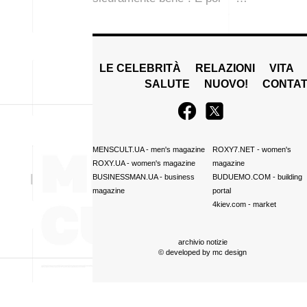
LE CELEBRITÀ
RELAZIONI
VITA
SALUTE
NUOVO!
CONTAT
MENSCULT.UA
- men's magazine
ROXY7.NET
- women's
ROXY.UA
- women's magazine
magazine
BUSINESSMAN.UA
- business
BUDUEMO.COM
- building
magazine
portal
4kiev.com
- market
archivio notizie
© developed by
mc design