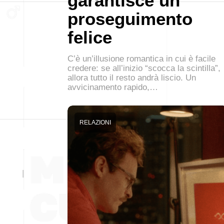
garantisce un
proseguimento
felice
C’è un’illusione romantica in cui è facile
credere: se all’inizio “scocca la scintilla”,
allora tutto il resto andrà liscio. Un
avvicinamento rapido,…
RELAZIONI