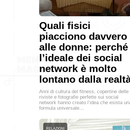
Quali fisici
piacciono davvero
alle donne: perché
l’ideale dei social
network è molto
lontano dalla realt
Anni di cultura del fitness, copertine delle
riviste e fotografie perfette sui social
network hanno creato l’idea che esista un
formula universale…
RELAZIONI