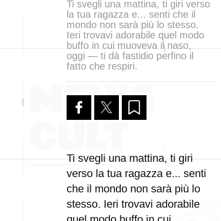
Ti svegli una mattina, ti giri verso
la tua ragazza e... senti che il
mondo non sarà più lo stesso.
Ieri trovavi adorabile quel modo
buffo in cui muoveva il naso,
oggi — ti dà fastidio perfino il
fatto che respiri.
Ti svegli una mattina, ti giri
verso la tua ragazza e... senti
che il mondo non sarà più lo
stesso. Ieri trovavi adorabile
quel modo buffo in cui