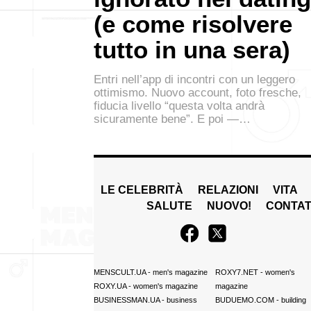
(e come risolvere
tutto in una sera)
Entri nell’app di incontri con un leggero
ottimismo. Nuovo account, foto fresche,
fiducia livello “questa volta andrà
sicuramente bene”. E poi —…
LE CELEBRITÀ
RELAZIONI
VITA
SALUTE
NUOVO!
CONTAT
MENSCULT.UA
- men's magazine
ROXY7.NET
- women's
ROXY.UA
- women's magazine
magazine
BUSINESSMAN.UA
- business
BUDUEMO.COM
- building