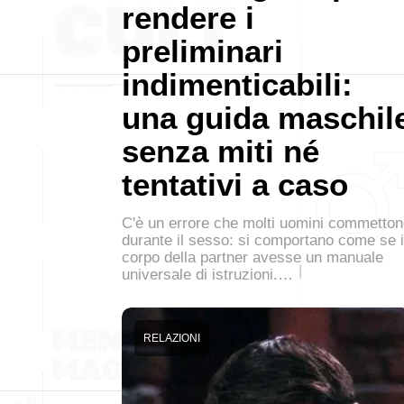
rendere i
preliminari
indimenticabili:
una guida maschil
senza miti né
tentativi a caso
C'è un errore che molti uomini commetto
durante il sesso: si comportano come se i
corpo della partner avesse un manuale
universale di istruzioni.…
RELAZIONI