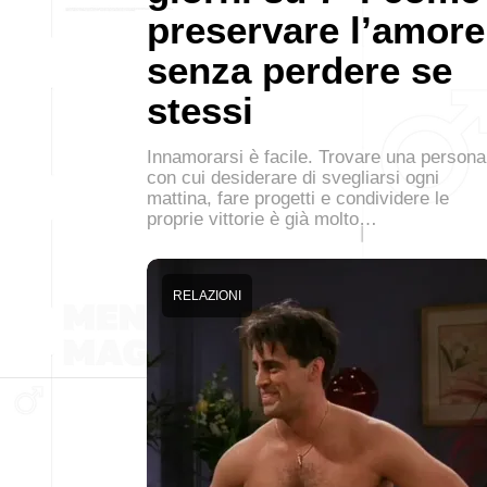
preservare l’amore
senza perdere se
stessi
Innamorarsi è facile. Trovare una persona
con cui desiderare di svegliarsi ogni
mattina, fare progetti e condividere le
proprie vittorie è già molto…
RELAZIONI