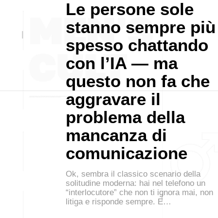
Le persone sole
stanno sempre più
spesso chattando
con l’IA — ma
questo non fa che
aggravare il
problema della
mancanza di
comunicazione
Ok, sembra il classico scenario della
solitudine moderna: hai nel telefono un
“interlocutore” che non ti ignora mai, non
litiga e risponde sempre. E…