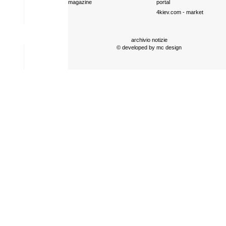
magazine
portal
4kiev.com
- market
archivio notizie
© developed by
mc design