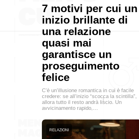
7 motivi per cui un
inizio brillante di
una relazione
quasi mai
garantisce un
proseguimento
felice
C’è un’illusione romantica in cui è facile
credere: se all’inizio “scocca la scintilla”,
allora tutto il resto andrà liscio. Un
avvicinamento rapido,…
RELAZIONI