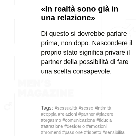
«In realtà sono già in
una relazione»
Di questo si dovrebbe parlare
prima, non dopo. Nascondere il
proprio stato significa privare il
partner della possibilità di fare
una scelta consapevole.
Tags:
#sessualità
#sesso
#intimità
#coppia
#relazioni
#partner
#piacere
#orgasmo
#comunicazione
#fiducia
#attrazione
#desiderio
#emozioni
#momenti
#passione
#rispetto
#sensibilità