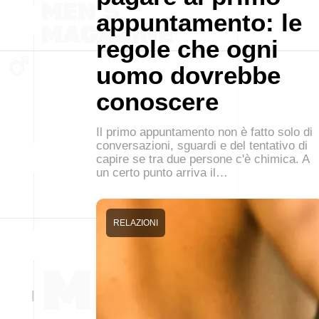
appuntamento: le
regole che ogni
uomo dovrebbe
conoscere
Il primo appuntamento non è fatto solo di
conversazioni, sguardi e del tentativo di
capire se tra due persone c'è chimica. A
un certo punto arriva il…
RELAZIONI