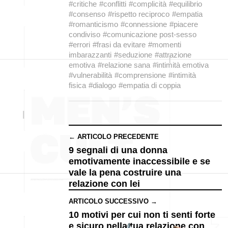
#critiche
#conflitti
#complicità
#equilibrio
#consenso
#rispetto reciproco
#empatia
#romanticismo
#connessione
#piacere
condiviso
#comunicazione post-sesso
#errori
#frasi da evitare
#momenti
imbarazzanti
#seduzione
#attrazione
emotiva
#relazione sana
#intimità emotiva
#vulnerabilità
#comprensione
#intimità
fisica
#dialogo
#empatia di coppia
← ARTICOLO PRECEDENTE
9 segnali di una donna
emotivamente inaccessibile e se
vale la pena costruire una
relazione con lei
ARTICOLO SUCCESSIVO →
10 motivi per cui non ti senti forte
e sicuro nella tua relazione con