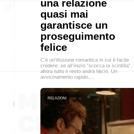
una relazione
quasi mai
garantisce un
proseguimento
felice
C’è un’illusione romantica in cui è facile
credere: se all’inizio “scocca la scintilla”,
allora tutto il resto andrà liscio. Un
avvicinamento rapido,…
RELAZIONI