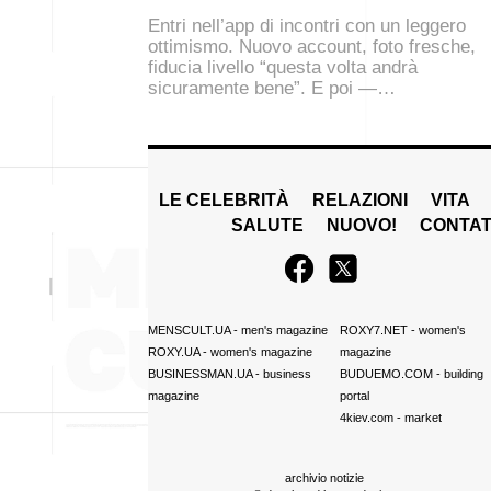
Entri nell’app di incontri con un leggero
ottimismo. Nuovo account, foto fresche,
fiducia livello “questa volta andrà
sicuramente bene”. E poi —…
LE CELEBRITÀ
RELAZIONI
VITA
SALUTE
NUOVO!
CONTAT
MENSCULT.UA
- men's magazine
ROXY7.NET
- women's
ROXY.UA
- women's magazine
magazine
BUSINESSMAN.UA
- business
BUDUEMO.COM
- building
magazine
portal
4kiev.com
- market
archivio notizie