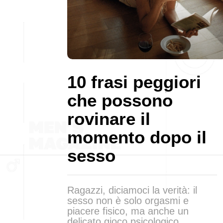
10 frasi peggiori
che possono
rovinare il
momento dopo il
sesso
Ragazzi, diciamoci la verità: il
sesso non è solo orgasmi e
piacere fisico, ma anche un
delicato gioco psicologico.