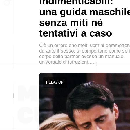
indimenticabili:
una guida maschil
senza miti né
tentativi a caso
C'è un errore che molti uomini commetto
durante il sesso: si comportano come se i
corpo della partner avesse un manuale
universale di istruzioni.…
RELAZIONI