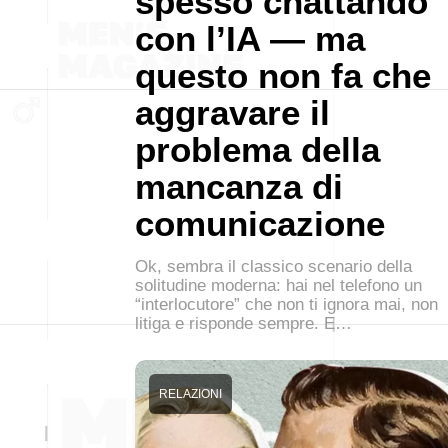
spesso chattando
con l’IA — ma
questo non fa che
aggravare il
problema della
mancanza di
comunicazione
Ok, sembra il classico scenario della
solitudine moderna: hai nel telefono un
“interlocutore” che non ti ignora mai, non
litiga e risponde sempre. E…
RELAZIONI