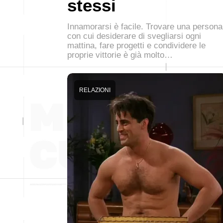
stessi
Innamorarsi è facile. Trovare una persona
con cui desiderare di svegliarsi ogni
mattina, fare progetti e condividere le
proprie vittorie è già molto…
RELAZIONI