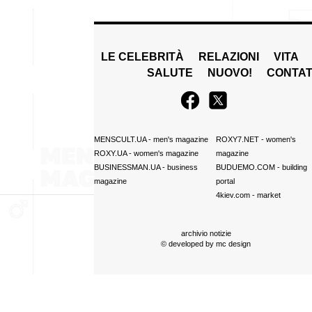
LE CELEBRITÀ
RELAZIONI
VITA
SALUTE
NUOVO!
CONTAT
MENSCULT.UA
- men's magazine
ROXY7.NET
- women's
ROXY.UA
- women's magazine
magazine
BUSINESSMAN.UA
- business
BUDUEMO.COM
- building
magazine
portal
4kiev.com
- market
archivio notizie
© developed by
mc design