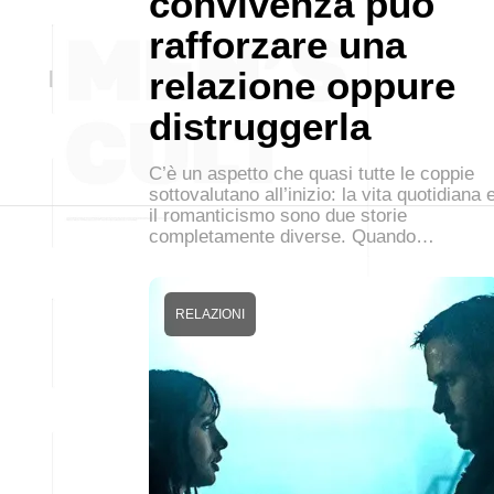
convivenza può
rafforzare una
relazione oppure
distruggerla
C’è un aspetto che quasi tutte le coppie
sottovalutano all’inizio: la vita quotidiana 
il romanticismo sono due storie
completamente diverse. Quando…
RELAZIONI