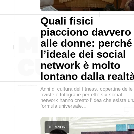
Quali fisici
piacciono davvero
alle donne: perché
l’ideale dei social
network è molto
lontano dalla realt
Anni di cultura del fitness, copertine delle
riviste e fotografie perfette sui social
network hanno creato l’idea che esista un
formula universale…
RELAZIONI