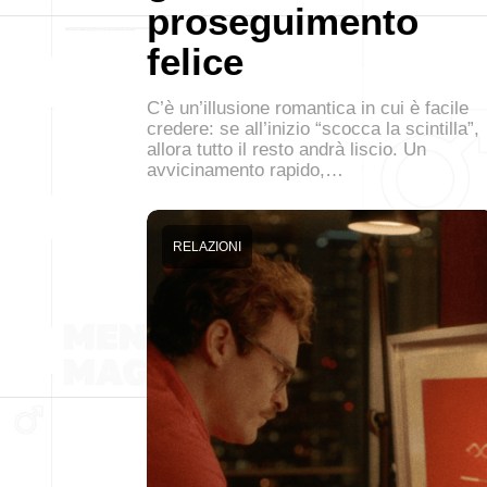
proseguimento
felice
C’è un’illusione romantica in cui è facile
credere: se all’inizio “scocca la scintilla”,
allora tutto il resto andrà liscio. Un
avvicinamento rapido,…
RELAZIONI