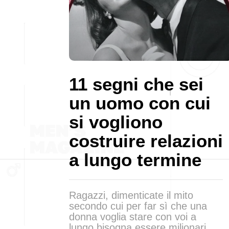
11 segni che sei
un uomo con cui
si vogliono
costruire relazioni
a lungo termine
Ragazzi, dimenticate il mito
secondo cui per far sì che una
donna voglia stare con voi a
lungo bisogna essere milionari,