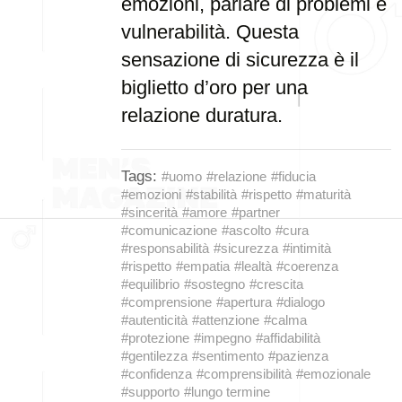
emozioni, parlare di problemi e
vulnerabilità. Questa
sensazione di sicurezza è il
biglietto d’oro per una
relazione duratura.
Tags:
#uomo
#relazione
#fiducia
#emozioni
#stabilità
#rispetto
#maturità
#sincerità
#amore
#partner
#comunicazione
#ascolto
#cura
#responsabilità
#sicurezza
#intimità
#rispetto
#empatia
#lealtà
#coerenza
#equilibrio
#sostegno
#crescita
#comprensione
#apertura
#dialogo
#autenticità
#attenzione
#calma
#protezione
#impegno
#affidabilità
#gentilezza
#sentimento
#pazienza
#confidenza
#comprensibilità
#emozionale
#supporto
#lungo termine