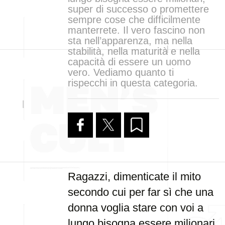
super di successo o promettere
sempre cose che difficilmente
manterrete. Il vero fascino non
sta nell’apparenza, ma nella
stabilità, nella maturità e nella
capacità di essere un uomo
vero. Vediamo quanto ti
rispecchi in questa categoria.
Ragazzi, dimenticate il mito
secondo cui per far sì che una
donna voglia stare con voi a
lungo bisogna essere milionari,