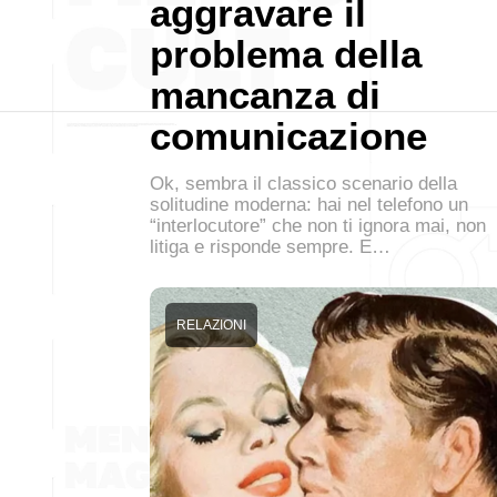
aggravare il
problema della
mancanza di
comunicazione
Ok, sembra il classico scenario della
solitudine moderna: hai nel telefono un
“interlocutore” che non ti ignora mai, non
litiga e risponde sempre. E…
RELAZIONI