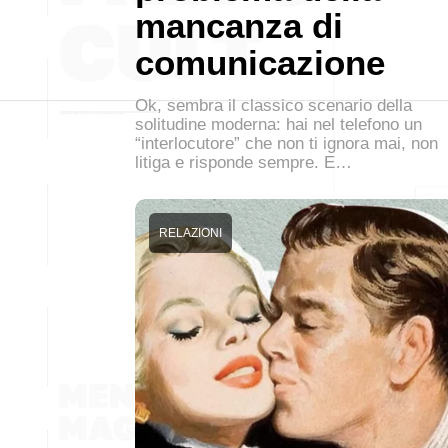
mancanza di
comunicazione
Ok, sembra il classico scenario della
solitudine moderna: hai nel telefono un
“interlocutore” che non ti ignora mai, non
litiga e risponde sempre. E…
RELAZIONI