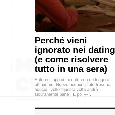
Perché vieni
ignorato nei dating
(e come risolvere
tutto in una sera)
Entri nell’app di incontri con un leggero
ottimismo. Nuovo account, foto fresche,
fiducia livello “questa volta andrà
sicuramente bene”. E poi —…