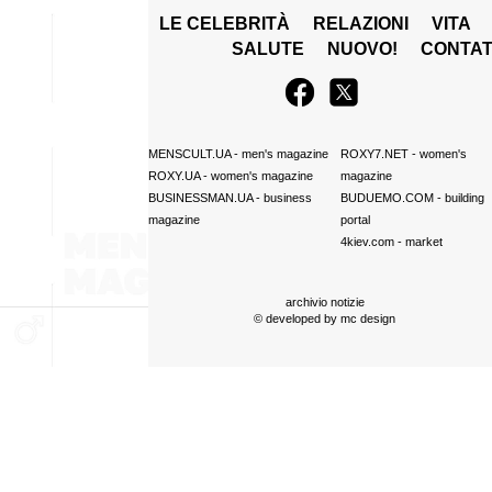
LE CELEBRITÀ
RELAZIONI
VITA
SALUTE
NUOVO!
CONTAT
MENSCULT.UA
- men's magazine
ROXY7.NET
- women's
ROXY.UA
- women's magazine
magazine
BUSINESSMAN.UA
- business
BUDUEMO.COM
- building
magazine
portal
4kiev.com
- market
archivio notizie
© developed by
mc design