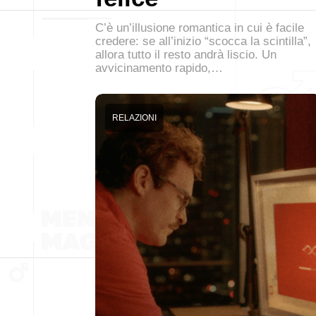
C’è un’illusione romantica in cui è facile
credere: se all’inizio “scocca la scintilla”,
allora tutto il resto andrà liscio. Un
avvicinamento rapido,…
RELAZIONI