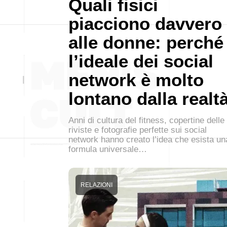
Quali fisici
piacciono davvero
alle donne: perché
l’ideale dei social
network è molto
lontano dalla realt
Anni di cultura del fitness, copertine delle
riviste e fotografie perfette sui social
network hanno creato l’idea che esista un
formula universale…
RELAZIONI