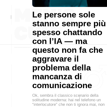
Le persone sole
stanno sempre più
spesso chattando
con l’IA — ma
questo non fa che
aggravare il
problema della
mancanza di
comunicazione
Ok, sembra il classico scenario della
solitudine moderna: hai nel telefono un
“interlocutore” che non ti ignora mai, non