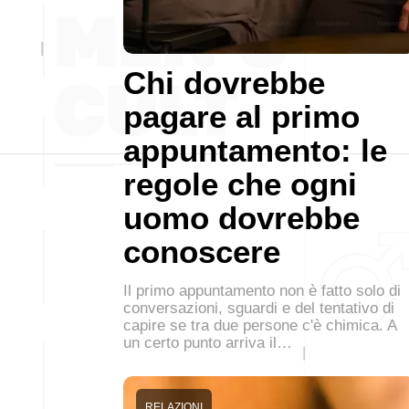
Chi dovrebbe
pagare al primo
appuntamento: le
regole che ogni
uomo dovrebbe
conoscere
Il primo appuntamento non è fatto solo di
conversazioni, sguardi e del tentativo di
capire se tra due persone c'è chimica. A
un certo punto arriva il…
RELAZIONI