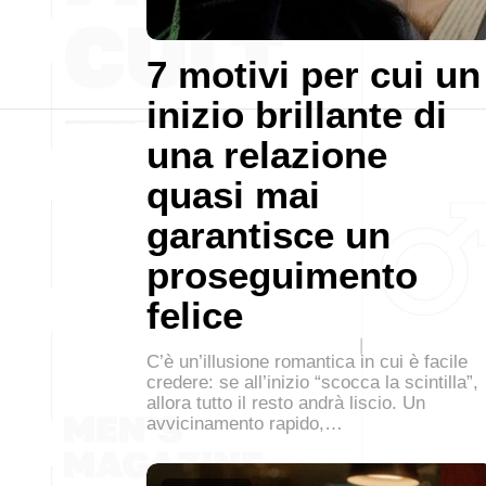
7 motivi per cui un
inizio brillante di
una relazione
quasi mai
garantisce un
proseguimento
felice
C’è un’illusione romantica in cui è facile
credere: se all’inizio “scocca la scintilla”,
allora tutto il resto andrà liscio. Un
avvicinamento rapido,…