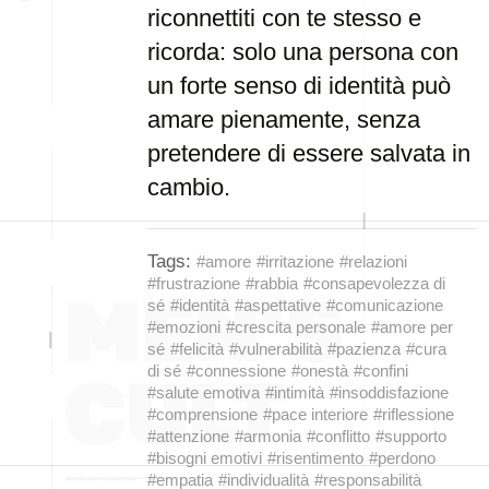
riconnettiti con te stesso e
ricorda: solo una persona con
un forte senso di identità può
amare pienamente, senza
pretendere di essere salvata in
cambio.
Tags:
#amore
#irritazione
#relazioni
#frustrazione
#rabbia
#consapevolezza di
sé
#identità
#aspettative
#comunicazione
#emozioni
#crescita personale
#amore per
sé
#felicità
#vulnerabilità
#pazienza
#cura
di sé
#connessione
#onestà
#confini
#salute emotiva
#intimità
#insoddisfazione
#comprensione
#pace interiore
#riflessione
#attenzione
#armonia
#conflitto
#supporto
#bisogni emotivi
#risentimento
#perdono
#empatia
#individualità
#responsabilità