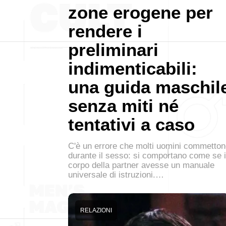
zone erogene per
rendere i
preliminari
indimenticabili:
una guida maschil
senza miti né
tentativi a caso
C'è un errore che molti uomini commetto
durante il sesso: si comportano come se i
corpo della partner avesse un manuale
universale di istruzioni.…
RELAZIONI