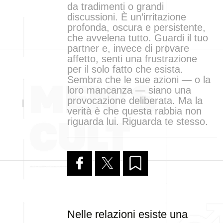
da tradimenti o grandi
discussioni. È un’irritazione
profonda, oscura e persistente,
che avvelena tutto. Guardi il tuo
partner e, invece di provare
affetto, senti una frustrazione
per il solo fatto che esista.
Sembra che le sue azioni — o la
loro mancanza — siano una
provocazione deliberata. Ma la
verità è che questa rabbia non
riguarda lui. Riguarda te stesso.
Nelle relazioni esiste una