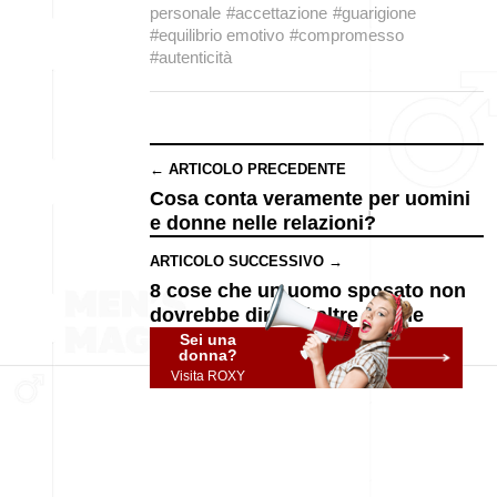
personale
#accettazione
#guarigione
#equilibrio emotivo
#compromesso
#autenticità
← ARTICOLO PRECEDENTE
Cosa conta veramente per uomini
e donne nelle relazioni?
ARTICOLO SUCCESSIVO →
8 cose che un uomo sposato non
dovrebbe dire ad altre donne
Sei una
donna?
Visita ROXY