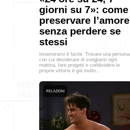
giorni su 7»: come
preservare l’amore
senza perdere se
stessi
Innamorarsi è facile. Trovare una persona
con cui desiderare di svegliarsi ogni
mattina, fare progetti e condividere le
proprie vittorie è già molto…
RELAZIONI