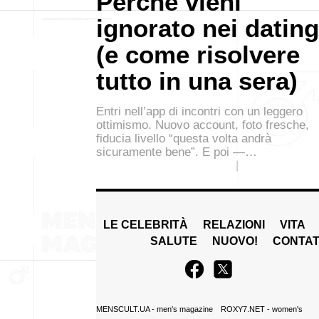
Perché vieni
ignorato nei dating
(e come risolvere
tutto in una sera)
Entri nell’app di incontri con un leggero
ottimismo. Nuovo account, foto fresche,
fiducia livello “questa volta andrà
sicuramente bene”. E poi —…
LE CELEBRITÀ
RELAZIONI
VITA
SALUTE
NUOVO!
CONTAT
MENSCULT.UA
- men's magazine
ROXY7.NET
- women's