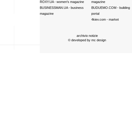
ROXY.UA
- women's magazine
magazine
BUSINESSMAN.UA
- business
BUDUEMO.COM
- building
magazine
portal
4kiev.com
- market
archivio notizie
© developed by
mc design