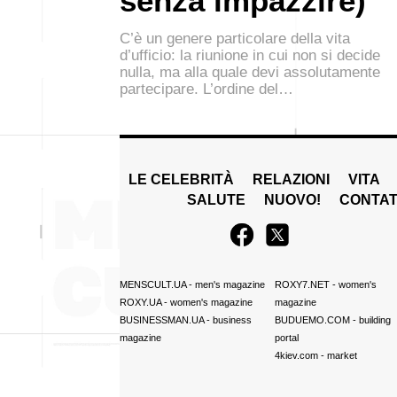
senza impazzire)
C’è un genere particolare della vita
d’ufficio: la riunione in cui non si decide
nulla, ma alla quale devi assolutamente
partecipare. L’ordine del…
LE CELEBRITÀ
RELAZIONI
VITA
SALUTE
NUOVO!
CONTAT
MENSCULT.UA
- men's magazine
ROXY7.NET
- women's
ROXY.UA
- women's magazine
magazine
BUSINESSMAN.UA
- business
BUDUEMO.COM
- building
magazine
portal
4kiev.com
- market