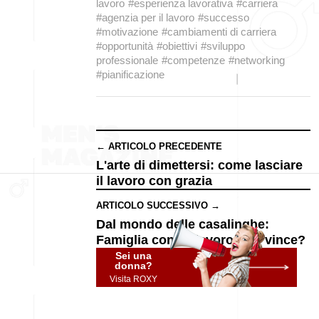
lavoro
#esperienza lavorativa
#carriera
#agenzia per il lavoro
#successo
#motivazione
#cambiamenti di carriera
#opportunità
#obiettivi
#sviluppo
professionale
#competenze
#networking
#pianificazione
← ARTICOLO PRECEDENTE
L'arte di dimettersi: come lasciare
il lavoro con grazia
ARTICOLO SUCCESSIVO →
Dal mondo delle casalinghe:
Famiglia contro lavoro. Chi vince?
Sei una
donna?
Visita ROXY