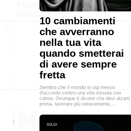
10 cambiamenti
che avverranno
nella tua vita
quando smetterai
di avere sempre
fretta
Sembra che il mondo si sia messo
d'accordo contro una vita vissuta con
calma. Ovunque ti dicono che devi alzarti
prima, lavorare più velocemente,…
SOLDI