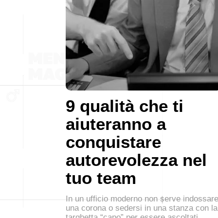
9 qualità che ti
aiuteranno a
conquistare
autorevolezza nel
tuo team
In un ufficio moderno non serve indossar
una corona o sedersi in una stanza con la
targhetta “capo” per essere ascoltati.