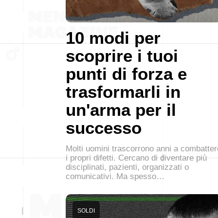
10 modi per
scoprire i tuoi
punti di forza e
trasformarli in
un'arma per il
successo
Molti uomini trascorrono anni a combatter
i propri difetti. Cercano di diventare più
disciplinati, pazienti, organizzati o
comunicativi. Ma spesso…
SOLDI