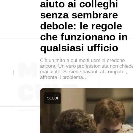
aiuto ai colleghi
senza sembrare
debole: le regole
che funzionano in
qualsiasi ufficio
C'è un mito a cui molti uomini credono
ancora. Un vero professionista non chied
mai aiuto. Si siede davanti al computer,
affronta il problema…
SOLDI