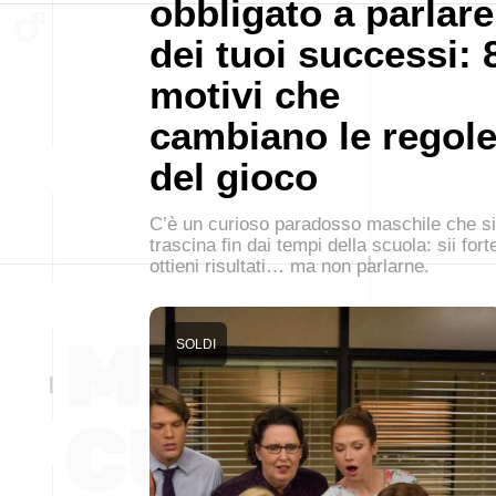
obbligato a parlare
dei tuoi successi: 
motivi che
cambiano le regol
del gioco
C’è un curioso paradosso maschile che si
trascina fin dai tempi della scuola: sii fort
ottieni risultati… ma non parlarne.
SOLDI