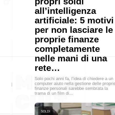
propri soldi
all’intelligenza
artificiale: 5 motivi
per non lasciare le
proprie finanze
completamente
nelle mani di una
rete…
Solo pochi anni fa, l’idea di chiedere a un
computer aiuto nella gestione delle propri
finanze personali sarebbe sembrata la
trama di un film di…
SOLDI