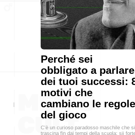
Perché sei
obbligato a parlare
dei tuoi successi: 
motivi che
cambiano le regol
del gioco
C’è un curioso paradosso maschile che si
trascina fin dai tempi della scuola: sii fort