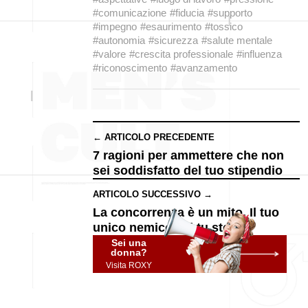
#comunicazione
#fiducia
#supporto
#impegno
#esaurimento
#tossico
#autonomia
#sicurezza
#salute mentale
#valore
#crescita professionale
#influenza
#riconoscimento
#avanzamento
← ARTICOLO PRECEDENTE
7 ragioni per ammettere che non
sei soddisfatto del tuo stipendio
ARTICOLO SUCCESSIVO →
La concorrenza è un mito. Il tuo
unico nemico sei tu stesso
Sei una
donna?
Visita ROXY