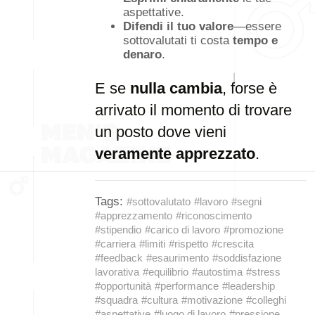
aspettative.
Difendi il tuo valore
—essere
sottovalutati ti costa
tempo e
denaro
.
E se
nulla cambia
, forse è
arrivato il momento di trovare
un posto dove vieni
veramente apprezzato
.
Tags:
#sottovalutato
#lavoro
#segni
#apprezzamento
#riconoscimento
#stipendio
#carico di lavoro
#promozione
#carriera
#limiti
#rispetto
#crescita
#feedback
#esaurimento
#soddisfazione
lavorativa
#equilibrio
#autostima
#stress
#opportunità
#performance
#leadership
#squadra
#cultura
#motivazione
#colleghi
#aspettative
#luogo di lavoro
#pressione