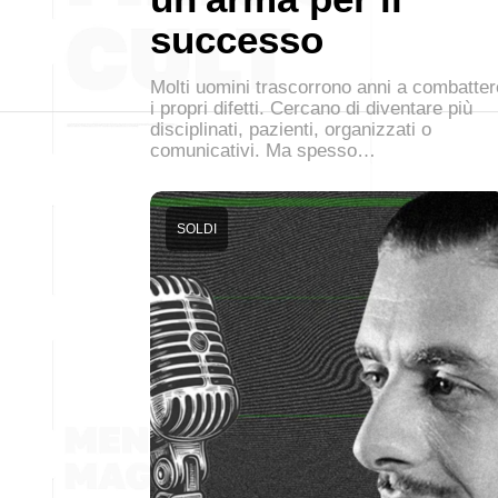
successo
Molti uomini trascorrono anni a combatter
i propri difetti. Cercano di diventare più
disciplinati, pazienti, organizzati o
comunicativi. Ma spesso…
SOLDI