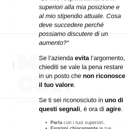
superiori alla mia posizione e
al mio stipendio attuale. Cosa
deve succedere perché
possiamo discutere di un
aumento?"
Se l’azienda
evita
l’argomento,
chiediti se vale la pena restare
in un posto che
non riconosce
il tuo valore
.
Se ti sei riconosciuto in
uno di
questi segnali
, è ora di
agire
.
Parla
con i tuoi superiori.
Esprimi chiaramente
le tue