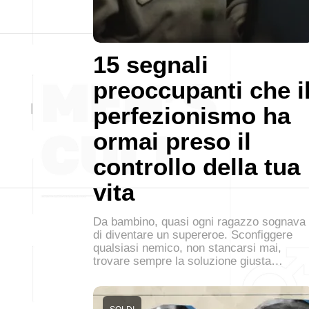
15 segnali
preoccupanti che i
perfezionismo ha
ormai preso il
controllo della tua
vita
Da bambino, quasi ogni ragazzo sognava
di diventare un supereroe. Sconfiggere
qualsiasi nemico, non stancarsi mai,
trovare sempre la soluzione giusta…