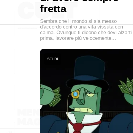
fretta
Sembra che il mondo si sia messo
d'accordo contro una vita vissuta con
calma. Ovunque ti dicono che devi alzarti
prima, lavorare più velocemente,…
SOLDI