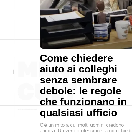
Come chiedere
aiuto ai colleghi
senza sembrare
debole: le regole
che funzionano in
qualsiasi ufficio
C'è un mito a cui molti uomini credono
ancora. Un vero professionista non chied