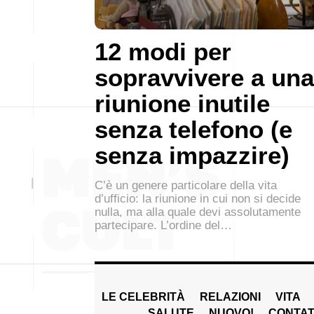
12 modi per
sopravvivere a una
riunione inutile
senza telefono (e
senza impazzire)
C’è un genere particolare della vita
d’ufficio: la riunione in cui non si decide
nulla, ma alla quale devi assolutamente
partecipare. L’ordine del…
LE CELEBRITÀ
RELAZIONI
VITA
SALUTE
NUOVO!
CONTAT