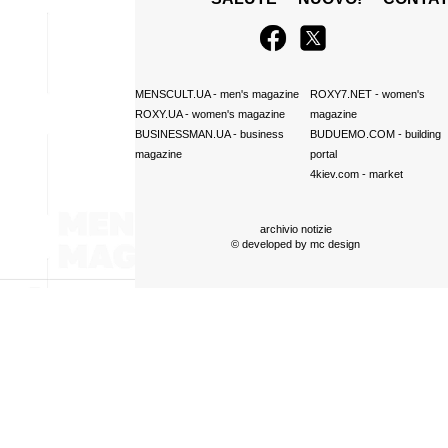
MENSCULT.UA
- men's magazine
ROXY7.NET
- women's
ROXY.UA
- women's magazine
magazine
BUSINESSMAN.UA
- business
BUDUEMO.COM
- building
magazine
portal
4kiev.com
- market
archivio notizie
© developed by
mc design