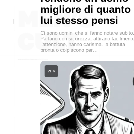
migliore di quanto
lui stesso pensi
Ci sono uomini che si fanno notare subito
Parlano con sicurezza, attirano facilment
l'attenzione, hanno carisma, la battuta
pronta o colpiscono per…
VITA