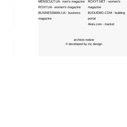
MENSCULT.UA
- men's magazine
ROXY7.NET
- women's
ROXY.UA
- women's magazine
magazine
BUSINESSMAN.UA
- business
BUDUEMO.COM
- building
magazine
portal
4kiev.com
- market
archivio notizie
© developed by
mc design