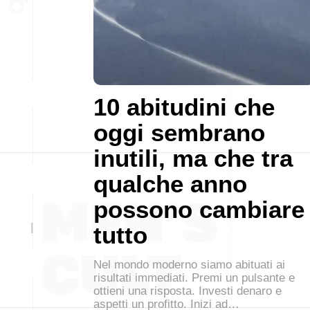
10 abitudini che
oggi sembrano
inutili, ma che tra
qualche anno
possono cambiare
tutto
Nel mondo moderno siamo abituati ai
risultati immediati. Premi un pulsante e
ottieni una risposta. Investi denaro e
aspetti un profitto. Inizi ad…