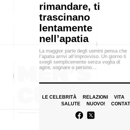
rimandare, ti
trascinano
lentamente
nell’apatia
La maggior parte degli uomini pensa che
l’apatia arrivi all’improvviso. Un giorno ti
svegli semplicemente senza voglia di
agire, sognare o persino…
LE CELEBRITÀ
RELAZIONI
VITA
SALUTE
NUOVO!
CONTAT