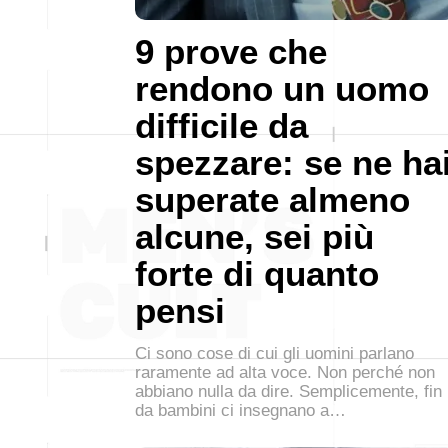
9 prove che
rendono un uomo
difficile da
spezzare: se ne ha
superate almeno
alcune, sei più
forte di quanto
pensi
Ci sono cose di cui gli uomini parlano
raramente ad alta voce. Non perché non
abbiano nulla da dire. Semplicemente, fin
da bambini ci insegnano a…