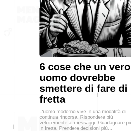
6 cose che un vero
uomo dovrebbe
smettere di fare di
fretta
L'uomo moderno vive in una modalità di
continua rincorsa. Rispondere più
velocemente ai messaggi. Guadagnare pi
in fretta. Prendere decisioni più…