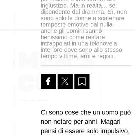
ingiustizie. Ma in realtà... sei
dipendente dal dramma. Sì, non
sono solo le donne a scatenare
tempeste emotive dal nulla —
anche gli uomini sanno
benissimo come restare
intrappolati in una telenovela
interiore dove sono allo stesso
tempo vittime, eroi e registi.
Ci sono cose che un uomo può
non notare per anni. Magari
pensi di essere solo impulsivo,