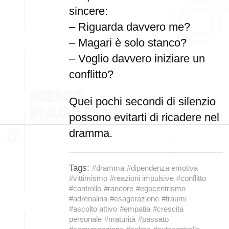
sincere:
– Riguarda davvero me?
– Magari è solo stanco?
– Voglio davvero iniziare un
conflitto?
Quei pochi secondi di silenzio
possono evitarti di ricadere nel
dramma.
Tags:
#dramma
#dipendenza emotiva
#vittimismo
#reazioni impulsive
#conflitto
#controllo
#rancore
#egocentrismo
#adrenalina
#esagerazione
#traumi
#ascolto attivo
#empatia
#crescita
personale
#maturità
#passato