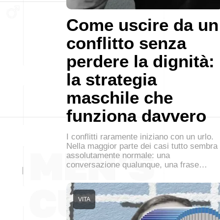
Come uscire da un
conflitto senza
perdere la dignità:
la strategia
maschile che
funziona davvero
I conflitti raramente iniziano con un urlo.
Nella maggior parte dei casi tutto sembra
assolutamente normale: una
conversazione qualunque, una frase…
VITA