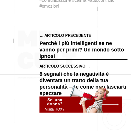
#comunicazione
#calma
#autocontrollo
#emozioni
← ARTICOLO PRECEDENTE
Perché i più intelligenti se ne
vanno per primi? Un mondo sotto
ipnosi
ARTICOLO SUCCESSIVO →
8 segnali che la negatività è
diventata un tratto della tua
personalità — e come non lasciarti
spezzare
Sei una
donna?
Visita ROXY