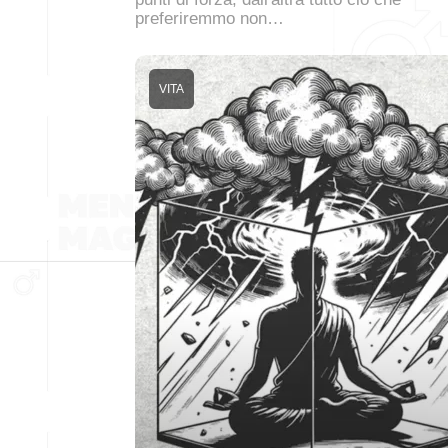
preferiremmo non…
VITA