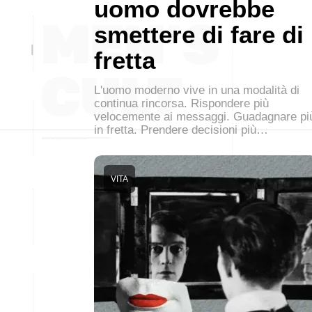
uomo dovrebbe
smettere di fare di
fretta
L'uomo moderno vive in una modalità di
continua rincorsa. Rispondere più
velocemente ai messaggi. Guadagnare pi
in fretta. Prendere decisioni più…
VITA