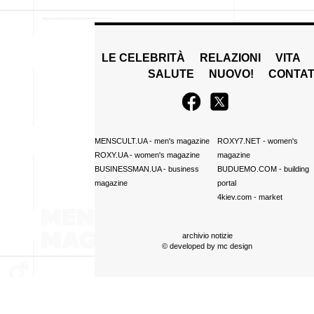
LE CELEBRITÀ
RELAZIONI
VITA
SALUTE
NUOVO!
CONTAT
MENSCULT.UA
- men's magazine
ROXY7.NET
- women's
ROXY.UA
- women's magazine
magazine
BUSINESSMAN.UA
- business
BUDUEMO.COM
- building
magazine
portal
4kiev.com
- market
archivio notizie
© developed by
mc design