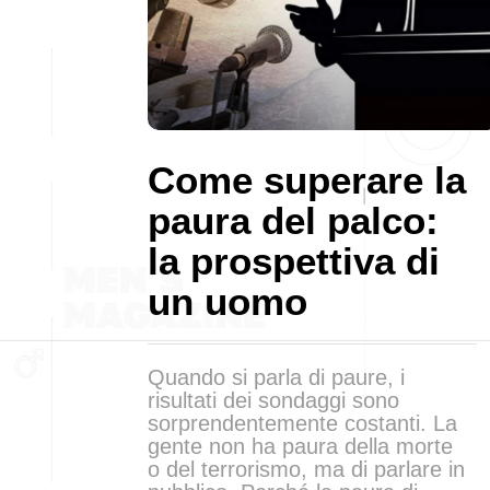
Come superare la
paura del palco:
la prospettiva di
un uomo
Quando si parla di paure, i
risultati dei sondaggi sono
sorprendentemente costanti. La
gente non ha paura della morte
o del terrorismo, ma di parlare in