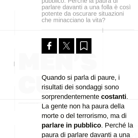
pubblico. Perché la paura di
parlare davanti a una folla è così
potente da oscurare situazioni
che minacciano la vita?
Quando si parla di paure, i
risultati dei sondaggi sono
sorprendentemente
costanti
.
La gente non ha paura della
morte o del terrorismo, ma di
parlare in pubblico
. Perché la
paura di parlare davanti a una