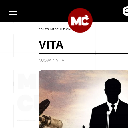
RIVISTA MASCHILE ONLINE
VITA
›
NUOVA
VITA