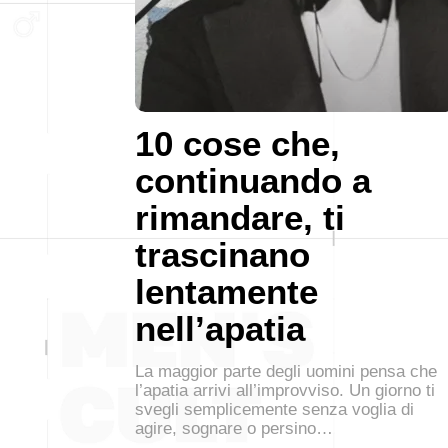
10 cose che,
continuando a
rimandare, ti
trascinano
lentamente
nell’apatia
La maggior parte degli uomini pensa che
l’apatia arrivi all’improvviso. Un giorno ti
svegli semplicemente senza voglia di
agire, sognare o persino…