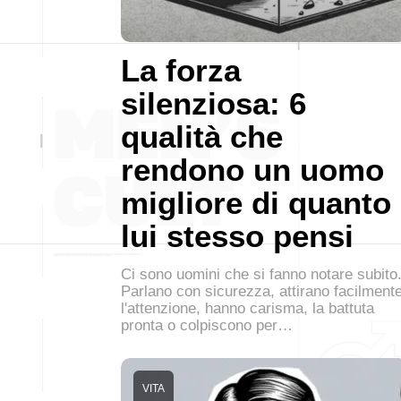
La forza
silenziosa: 6
qualità che
rendono un uomo
migliore di quanto
lui stesso pensi
Ci sono uomini che si fanno notare subito
Parlano con sicurezza, attirano facilment
l'attenzione, hanno carisma, la battuta
pronta o colpiscono per…
VITA