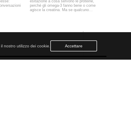
esse:
esitazione a cosa servono le proteine,
conversazioni
perché gli omega-3 fanno bene o come
agisce la creatina. Ma se qualcuno…
l nostro utilizzo dei cookie.
Accettare
ONTATTACI