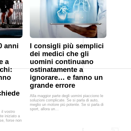
0 anni
I consigli più semplici
dei medici che gli
e a
uomini continuano
chi:
ostinatamente a
anno
ignorare… e fanno un
grande errore
chiede
Alla maggior parte degli uomini piacciono le
soluzioni complicate. Se si parla di auto,
meglio un motore più potente. Se si parla di
sport, allora un…
il vostro
e iniziato a
se, forse non