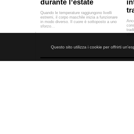
durante l’estate
in
tr
Quando le temperature raggiungono livelli
estremi, il corpo maschile inizia a funzionare
Anco
in modo diverso. Il cuore è sottoposto a uno
cons
sforzo…
trad
visi
Questo sito utilizza i cookie per offrirti un'
LE CEL