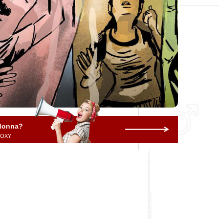
 donna?
 ROXY