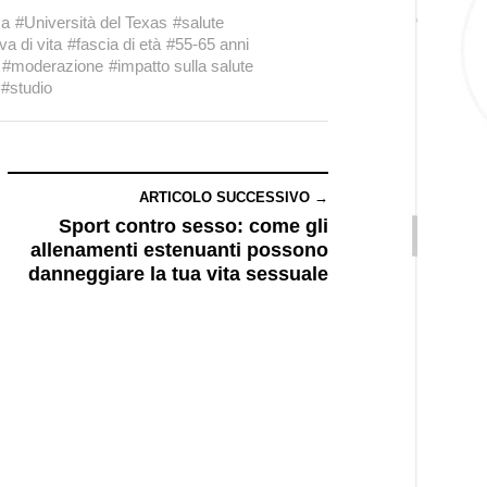
ca
#Università del Texas
#salute
va di vita
#fascia di età
#55-65 anni
#moderazione
#impatto sulla salute
#studio
ARTICOLO SUCCESSIVO →
Sport contro sesso: come gli
allenamenti estenuanti possono
danneggiare la tua vita sessuale