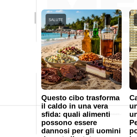
SALUTE
Questo cibo trasforma
Ca
il caldo in una vera
un
sfida: quali alimenti
u
possono essere
Pe
dannosi per gli uomini
po