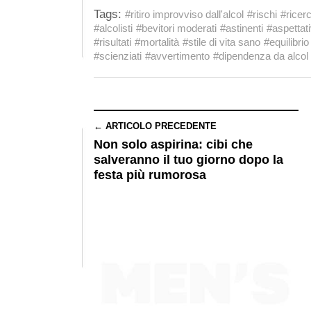
Tags:
#ritiro improvviso dall'alcol
#rischi
#ricer
#alcolisti
#bevitori moderati
#astinenti
#aspettati
#risultati
#mortalità
#stile di vita sano
#equilibrio
#scienziati
#avvertimento
#dipendenza da alcol
← ARTICOLO PRECEDENTE
Non solo aspirina: cibi che
salveranno il tuo giorno dopo la
festa più rumorosa