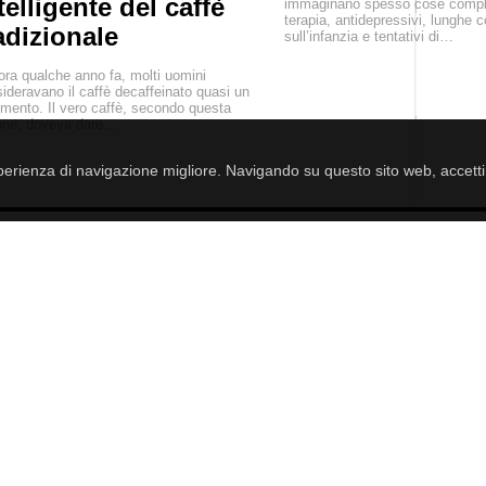
telligente del caffè
immaginano spesso cose compl
terapia, antidepressivi, lunghe 
adizionale
sull’infanzia e tentativi di…
ra qualche anno fa, molti uomini
ideravano il caffè decaffeinato quasi un
imento. Il vero caffè, secondo questa
one, doveva dare…
esperienza di navigazione migliore. Navigando su questo sito web, accetti i
EBRITÀ
RELAZIONI
VITA
SOLDI
GIOCHI
SALUTE
NUOVO!
C
MENSCULT.UA
- men's magazine
ROXY7.NET
- women's magazine
ROXY.UA
- women's magazine
BUDUEMO.COM
- building portal
BUSINESSMAN.UA
- business magazine
4kiev.com
- market
archivio notizie