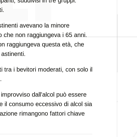
anti, suddivisi in tre gruppi:
i.
 astinenti avevano la minore
oro che non raggiungeva i 65 anni.
 non raggiungeva questa età, che
astinenti.
ti tra i bevitori moderati, con solo il
.
ro improvviso dall'alcol può essere
he il consumo eccessivo di alcol sia
erazione rimangono fattori chiave