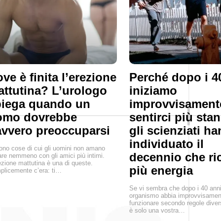
ve è finita l’erezione
Perché dopo i 4
ttutina? L’urologo
iniziamo
piega quando un
improvvisament
omo dovrebbe
sentirci più stan
vvero preoccuparsi
gli scienziati h
individuato il
ono cose di cui gli uomini non amano
decennio che ri
are nemmeno con gli amici più intimi.
ezione mattutina è una di queste.
più energia
licemente c’era: ti…
Se vi sembra che dopo i 40 anni 
organismo abbia improvvisament
funzionare secondo regole diver
è solo una vostra…