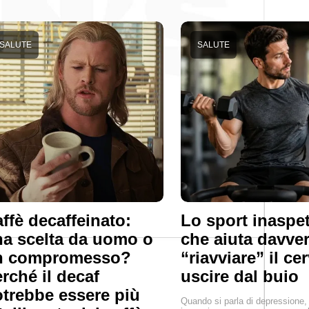
SALUTE
SALUTE
ffè decaffeinato:
Lo sport inaspet
a scelta da uomo o
che aiuta davve
n compromesso?
“riavviare” il ce
rché il decaf
uscire dal buio
trebbe essere più
Quando si parla di depressione, 