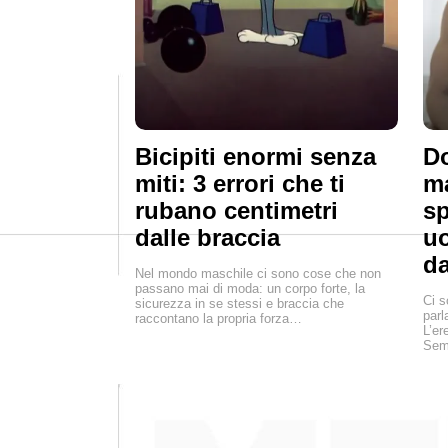
Bicipiti enormi senza
Do
miti: 3 errori che ti
ma
rubano centimetri
s
dalle braccia
u
da
Nel mondo maschile ci sono cose che non
passano mai di moda: un corpo forte, la
Ci s
sicurezza in se stessi e braccia che
parl
raccontano la propria forza…
L’er
Semp