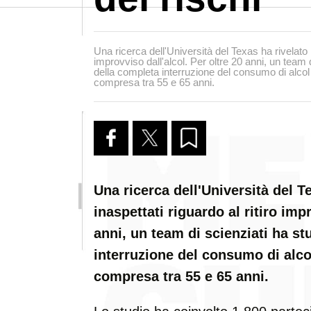
Una ricerca dell'Università del Texas ha rivelato ri
improvviso dall'alcol. Per oltre 20 anni, un team di
della completa interruzione del consumo di alcol s
compresa tra 55 e 65 anni.
Una ricerca dell'Università del Te
inaspettati riguardo al ritiro imp
anni, un team di scienziati ha stu
interruzione del consumo di alcol
compresa tra 55 e 65 anni.