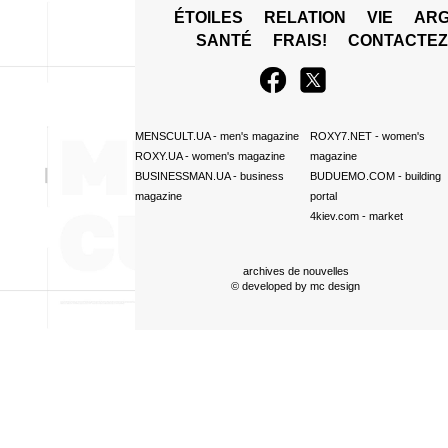
ÉTOILES
RELATION
VIE
ARG
SANTÉ
FRAIS!
CONTACTE
MENSCULT.UA
- men's magazine
ROXY7.NET
- women's
ROXY.UA
- women's magazine
magazine
BUSINESSMAN.UA
- business
BUDUEMO.COM
- building
magazine
portal
4kiev.com
- market
archives de nouvelles
© developed by
mc design