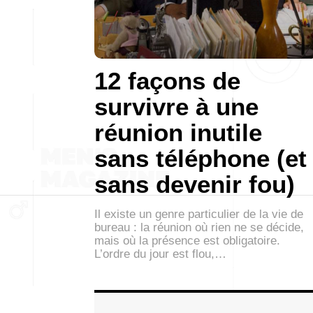
12 façons de
survivre à une
réunion inutile
sans téléphone (et
sans devenir fou)
Il existe un genre particulier de la vie de
bureau : la réunion où rien ne se décide,
mais où la présence est obligatoire.
L’ordre du jour est flou,…