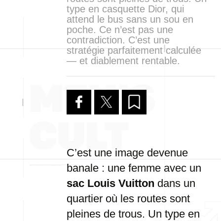
type en casquette Dior, qui
attend le bus sans un sou en
poche. Ce n’est pas une
contradiction. C’est une
stratégie parfaitement calculée
— et diablement rentable.
C’est une image devenue
banale : une femme avec un
sac Louis Vuitton
dans un
quartier où les routes sont
pleines de trous. Un type en