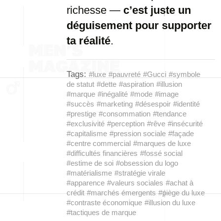
richesse —
c’est juste un
déguisement pour supporter
ta réalité
.
Tags:
#luxe
#pauvreté
#Gucci
#symbole
de statut
#dette
#aspiration
#illusion
#marque
#inégalité
#mode
#image
#succès
#marketing
#désespoir
#identité
#prestige
#consommation
#tendance
#exclusivité
#perception
#rêve
#insécurité
#capitalisme
#pression sociale
#façade
#centre commercial
#marques de luxe
#difficultés financières
#fossé social
#estime de soi
#obsession du logo
#matérialisme
#stratégie virale
#apparence
#valeurs sociales
#achat à
crédit
#marchés émergents
#piège du luxe
#contraste économique
#illusion du luxe
#tactiques de marque