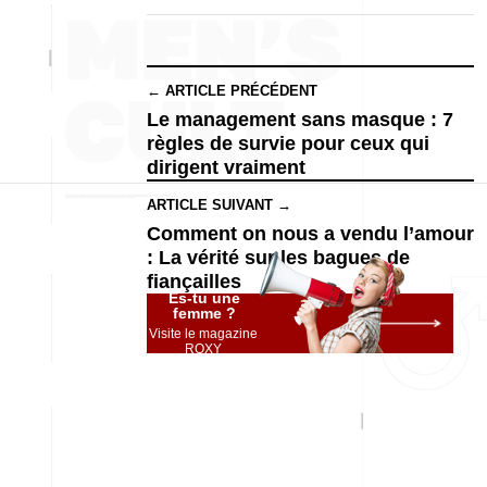
← ARTICLE PRÉCÉDENT
Le management sans masque : 7
règles de survie pour ceux qui
dirigent vraiment
ARTICLE SUIVANT →
Comment on nous a vendu l’amour
: La vérité sur les bagues de
fiançailles
Es-tu une
femme ?
Visite le magazine
ROXY