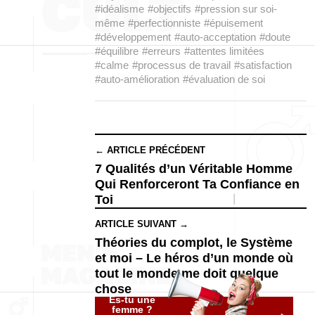
#idéalisme
#objectifs
#pression sur soi-
même
#perfectionniste
#épuisement
#développement
#auto-acceptation
#doute
#équilibre
#erreurs
#attentes limitées
#calme
#processus de travail
#satisfaction
#auto-amélioration
#évaluation de soi
← ARTICLE PRÉCÉDENT
7 Qualités d’un Véritable Homme
Qui Renforceront Ta Confiance en
Toi
ARTICLE SUIVANT →
Théories du complot, le Système
et moi – Le héros d’un monde où
tout le monde me doit quelque
chose
Es-tu une
femme ?