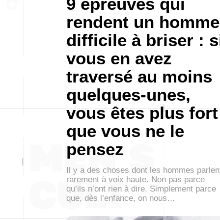
9 épreuves qui
rendent un homme
difficile à briser : s
vous en avez
traversé au moins
quelques-unes,
vous êtes plus fort
que vous ne le
pensez
Il y a des choses dont les hommes parlen
rarement à voix haute. Non pas parce
qu’ils n’ont rien à dire. Simplement parce
que, dès l’enfance, on nous…