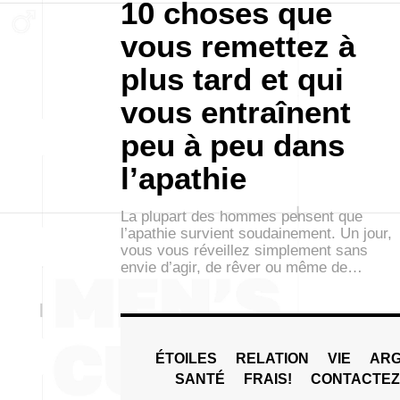
10 choses que
vous remettez à
plus tard et qui
vous entraînent
peu à peu dans
l’apathie
La plupart des hommes pensent que
l’apathie survient soudainement. Un jour,
vous vous réveillez simplement sans
envie d’agir, de rêver ou même de…
ÉTOILES
RELATION
VIE
ARG
SANTÉ
FRAIS!
CONTACTE