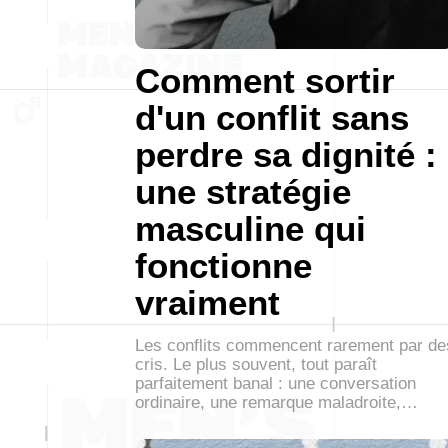
Comment sortir
d'un conflit sans
perdre sa dignité :
une stratégie
masculine qui
fonctionne
vraiment
Les conflits commencent rarement par de
cris. Le plus souvent, tout paraît
parfaitement banal : une conversation
ordinaire, une remarque maladroite,…