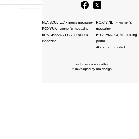
MENSCULT.UA
- men's magazine
ROXY7.NET
- women's
ROXY.UA
- women's magazine
magazine
BUSINESSMAN.UA
- business
BUDUEMO.COM
- building
magazine
portal
4kiev.com
- market
archives de nouvelles
© developed by
mc design