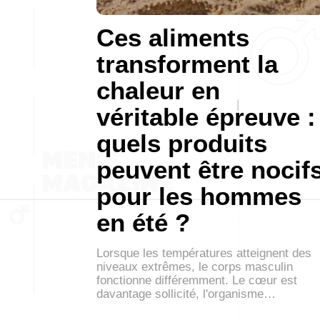
Ces aliments
transforment la
chaleur en
véritable épreuve :
quels produits
peuvent être nocif
pour les hommes
en été ?
Lorsque les températures atteignent des
niveaux extrêmes, le corps masculin
fonctionne différemment. Le cœur est
davantage sollicité, l'organisme…