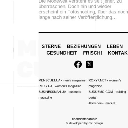
Die Modewelt versteht es seit jeher, zu
überraschen. Doch hin und wieder
erscheint ein Fotoshooting, über das noch
lange nach seiner Veröffentlichung…
STERNE
BEZIEHUNGEN
LEBEN
GESUNDHEIT
FRISCH!
KONTAK
MENSCULT.UA
- men's magazine
ROXY7.NET
- women's
ROXY.UA
- women's magazine
magazine
BUSINESSMAN.UA
- business
BUDUEMO.COM
- building
magazine
portal
4kiev.com
- market
nachrichtenarchiv
© developed by
mc design