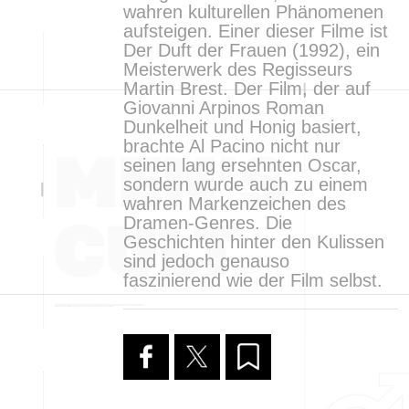
wahren kulturellen Phänomenen
aufsteigen. Einer dieser Filme ist
Der Duft der Frauen (1992), ein
Meisterwerk des Regisseurs
Martin Brest. Der Film, der auf
Giovanni Arpinos Roman
Dunkelheit und Honig basiert,
brachte Al Pacino nicht nur
seinen lang ersehnten Oscar,
sondern wurde auch zu einem
wahren Markenzeichen des
Dramen-Genres. Die
Geschichten hinter den Kulissen
sind jedoch genauso
faszinierend wie der Film selbst.