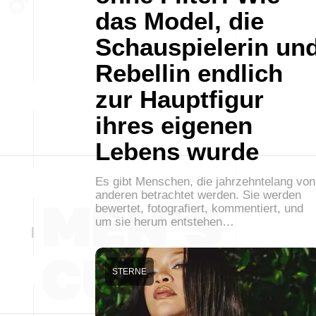
das Model, die
Schauspielerin un
Rebellin endlich
zur Hauptfigur
ihres eigenen
Lebens wurde
Es gibt Menschen, die jahrzehntelang von
anderen betrachtet werden. Sie werden
bewertet, fotografiert, kommentiert, und
um sie herum entstehen…
STERNE