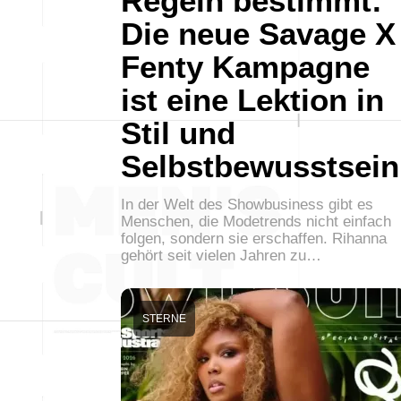
Regeln bestimmt:
Die neue Savage X
Fenty Kampagne
ist eine Lektion in
Stil und
Selbstbewusstsein
In der Welt des Showbusiness gibt es
Menschen, die Modetrends nicht einfach
folgen, sondern sie erschaffen. Rihanna
gehört seit vielen Jahren zu…
STERNE