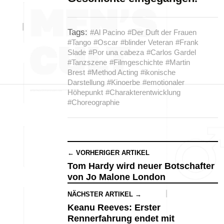
Tags:
#Al Pacino
#Der Duft der Frauen
#Tango
#Oscar
#blinder Veteran
#Frank
Slade
#Por una cabeza
#Carlos Gardel
#Tanzszene
#Filmgeschichte
#Martin
Brest
#Method Acting
#ikonische
Darstellung
#Kinoerbe
#emotionaler
Höhepunkt
#Charakterentwicklung
#Choreographie
← VORHERIGER ARTIKEL
Tom Hardy wird neuer Botschafter
von Jo Malone London
NÄCHSTER ARTIKEL →
Keanu Reeves: Erster
Rennerfahrung endet mit