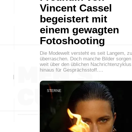
Vincent Cassel
begeistert mit
einem gewagten
Fotoshooting
Die Modewelt versteht es seit Langem, z
überraschen. Doch manche Bilder sorgen
weit über den üblichen Nachrichtenzyklus
hinaus für Gesprächsstoff.…
STERNE