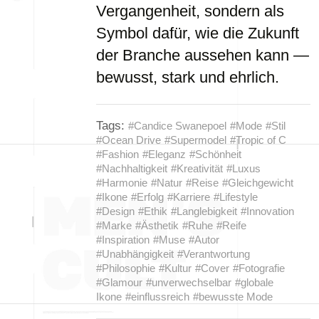
Vergangenheit, sondern als
Symbol dafür, wie die Zukunft
der Branche aussehen kann —
bewusst, stark und ehrlich.
Tags:
#Candice Swanepoel
#Mode
#Stil
#Ocean Drive
#Supermodel
#Tropic of C
#Fashion
#Eleganz
#Schönheit
#Nachhaltigkeit
#Kreativität
#Luxus
#Harmonie
#Natur
#Reise
#Gleichgewicht
#Ikone
#Erfolg
#Karriere
#Lifestyle
#Design
#Ethik
#Langlebigkeit
#Innovation
#Marke
#Ästhetik
#Ruhe
#Reife
#Inspiration
#Muse
#Autor
#Unabhängigkeit
#Verantwortung
#Philosophie
#Kultur
#Cover
#Fotografie
#Glamour
#unverwechselbar
#globale
Ikone
#einflussreich
#bewusste Mode