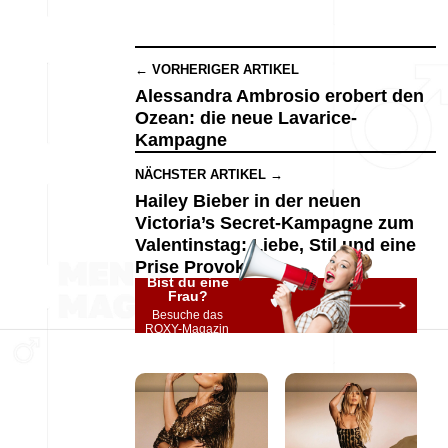
← VORHERIGER ARTIKEL
Alessandra Ambrosio erobert den
Ozean: die neue Lavarice-
Kampagne
NÄCHSTER ARTIKEL →
Hailey Bieber in der neuen
Victoria’s Secret-Kampagne zum
Valentinstag: Liebe, Stil und eine
Prise Provokation
Bist du eine
Frau?
Besuche das
ROXY-Magazin