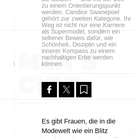
zu einem Orientierungspunkt
werden. Candice Swanepoel
gehört zur zweiten Kategorie. Ihr
Weg ist nicht nur eine Karriere
als Supermodel, sondern ein
seltener Beweis dafür, wie
Schönheit, Disziplin und ein
innerer Kompass zu einem
nachhaltigen Erbe werden
können.
Es gibt Frauen, die in die
Modewelt wie ein Blitz