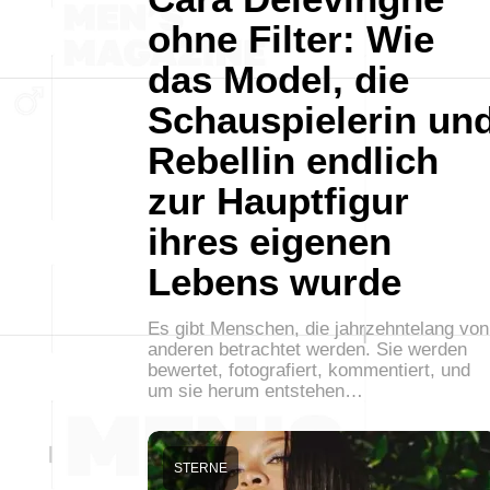
ohne Filter: Wie
das Model, die
Schauspielerin un
Rebellin endlich
zur Hauptfigur
ihres eigenen
Lebens wurde
Es gibt Menschen, die jahrzehntelang von
anderen betrachtet werden. Sie werden
bewertet, fotografiert, kommentiert, und
um sie herum entstehen…
STERNE