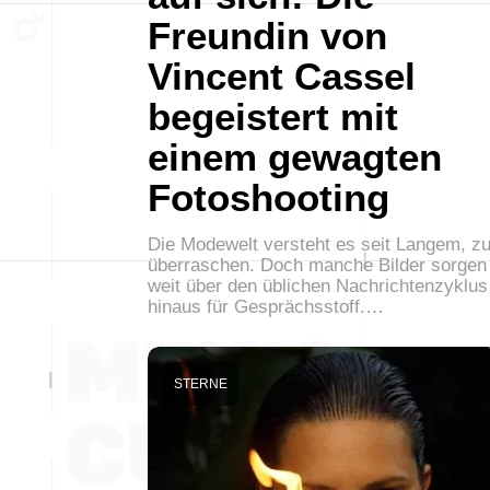
Freundin von
Vincent Cassel
begeistert mit
einem gewagten
Fotoshooting
Die Modewelt versteht es seit Langem, z
überraschen. Doch manche Bilder sorgen
weit über den üblichen Nachrichtenzyklus
hinaus für Gesprächsstoff.…
STERNE