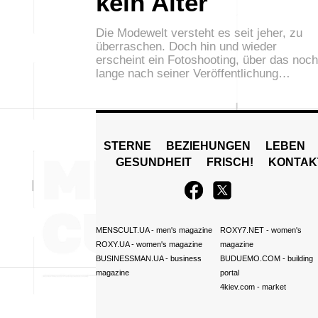
kein Alter
Die Modewelt versteht es seit jeher, zu
überraschen. Doch hin und wieder
erscheint ein Fotoshooting, über das noch
lange nach seiner Veröffentlichung…
STERNE
BEZIEHUNGEN
LEBEN
GESUNDHEIT
FRISCH!
KONTAK
MENSCULT.UA
- men's magazine
ROXY7.NET
- women's
ROXY.UA
- women's magazine
magazine
BUSINESSMAN.UA
- business
BUDUEMO.COM
- building
magazine
portal
4kiev.com
- market