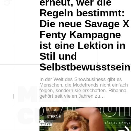
erneut, wer die
Regeln bestimmt:
Die neue Savage X
Fenty Kampagne
ist eine Lektion in
Stil und
Selbstbewusstsein
In der Welt des Showbusiness gibt es
Menschen, die Modetrends nicht einfach
folgen, sondern sie erschaffen. Rihanna
gehört seit vielen Jahren zu…
STERNE