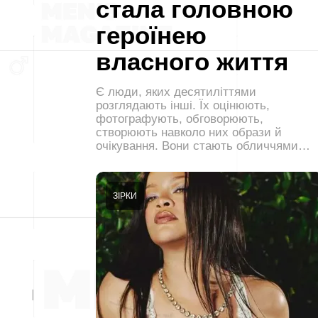
стала головною
героїнею
власного життя
Є люди, яких десятиліттями
розглядають інші. Їх оцінюють,
фотографують, обговорюють,
створюють навколо них образи й
очікування. Вони стають обличчями…
ЗІРКИ