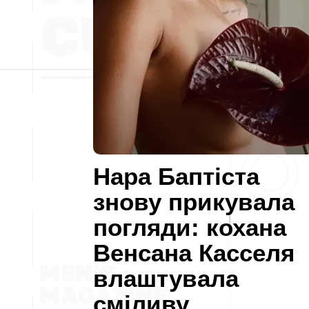
Нара Баптіста
знову прикувала
погляди: кохана
Венсана Касселя
влаштувала
сміливу