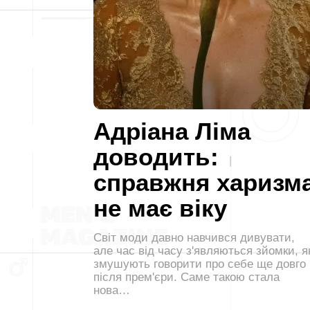
Адріана Ліма
доводить:
справжня харизм
не має віку
Світ моди давно навчився дивувати,
але час від часу з'являються зйомки, як
змушують говорити про себе ще довго
після прем'єри. Саме такою стала
нова…