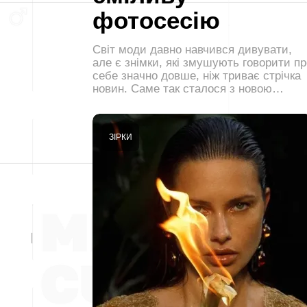
фотосесію
Світ моди давно навчився дивувати,
але є знімки, які змушують говорити пр
себе значно довше, ніж триває стрічка
новин. Саме так сталося з новою…
ЗІРКИ