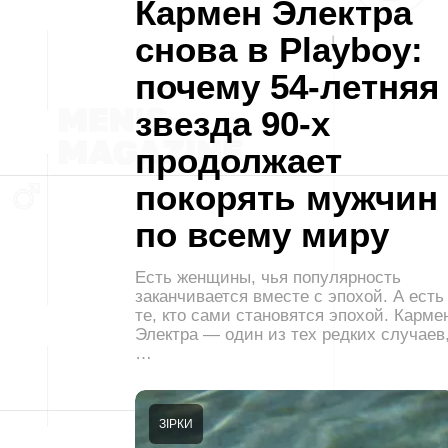
Кармен Электра
снова в Playboy:
почему 54-летняя
звезда 90-х
продолжает
покорять мужчин
по всему миру
Есть женщины, чья популярность
заканчивается вместе с эпохой. А есть
те, кто сами становятся эпохой. Карме
Электра — один из тех редких случаев
…
ЗІРКИ