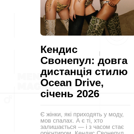
Кендис
Свонепул: довга
дистанція стилю
Ocean Drive,
січень 2026
Є жінки, які приходять у моду,
мов спалах. А є ті, хто
залишається — і з часом стає
орієнтиром. Кендис Свонепул