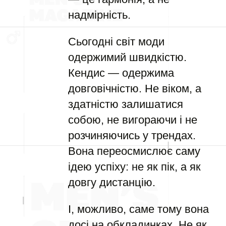
надмірність.
Сьогодні світ моди
одержимий швидкістю.
Кендис — одержима
довговічністю. Не віком, а
здатністю залишатися
собою, не вигораючи і не
розчиняючись у трендах.
Вона переосмислює саму
ідею успіху: не як пік, а як
довгу дистанцію.
І, можливо, саме тому вона
досі на обкладинках. Не як