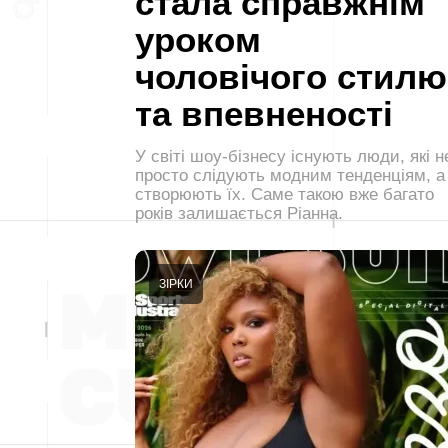
стала справжнім
уроком
чоловічого стилю
та впевненості
У світі шоу-бізнесу існують люди, які н
просто слідують модним тенденціям, а
створюють їх. Саме такою вже багато
років залишається Ріанна.
ЗІРКИ