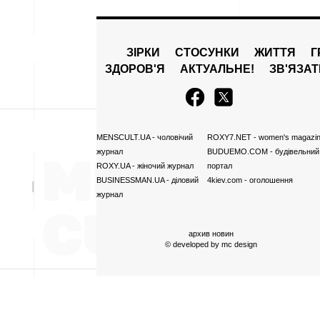
ЗІРКИ
СТОСУНКИ
ЖИТТЯ
Г
ЗДОРОВ'Я
АКТУАЛЬНЕ!
ЗВ'ЯЗА
MENSCULT.UA
- чоловічий
ROXY7.NET
- women's magazi
журнал
BUDUEMO.COM
- будівельний
ROXY.UA
- жіночий журнал
портал
BUSINESSMAN.UA
- діловий
4kiev.com
- оголошення
журнал
архив новин
© developed by
mc design