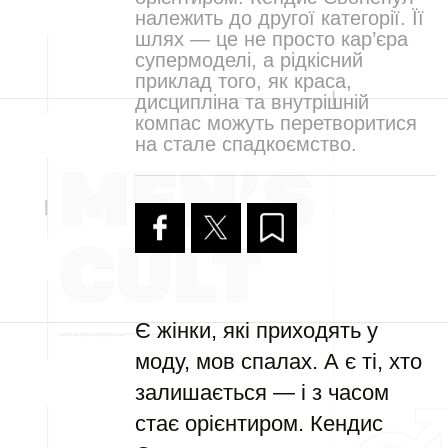
належить до другої категорії. Її
шлях — це не просто кар’єра
супермоделі, а рідкісний
приклад того, як краса,
дисципліна та внутрішній
компас можуть перетворитися
на стале спадкоємство.
Є жінки, які приходять у
моду, мов спалах. А є ті, хто
залишається — і з часом
стає орієнтиром. Кендис