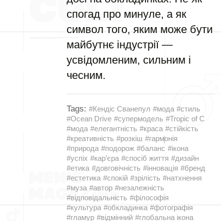
спогад про минуле, а як
символ того, яким може бути
майбутнє індустрії —
усвідомленим, сильним і
чесним.
Tags:
#Кендіс Сванепул
#мода
#стиль
#Ocean Drive
#супермодель
#Tropic of C
#мода
#елегантність
#краса
#стійкість
#креативність
#розкіш
#гармонія
#природа
#подорож
#баланс
#ікона
#успіх
#кар’єра
#спосіб життя
#дизайн
#етика
#довговічність
#інновація
#бренд
#естетика
#спокій
#зрілість
#натхнення
#муза
#автор
#незалежність
#відповідальність
#філософія
#культура
#обкладинка
#фотографія
#гламур
#відмінний
#глобальна ікона