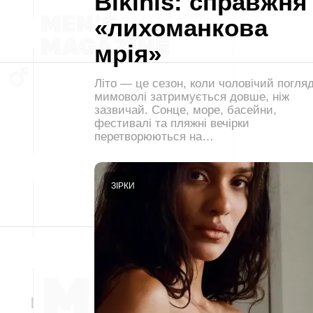
Bikinis: справжня
«лихоманкова
мрія»
Літо — це сезон, коли чоловічий погля
мимоволі затримується довше, ніж
зазвичай. Сонце, море, басейни,
фестивалі та пляжні вечірки
перетворюються на…
ЗІРКИ