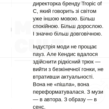
директорка бренду Tropic of
C, який говорить зі світом
уже іншою мовою. Більш
спокійною. Більш дорослою.
І значно більш довговічною.
Індустрія моди не прощає
пауз. Але Кендис вдалося
здійснити рідкісний трюк —
вийти з безкінечної гонки, не
втративши актуальності.
Вона не «пішла», вона
переформатувалася. З музи
— в автора. З образу — в
сенс.