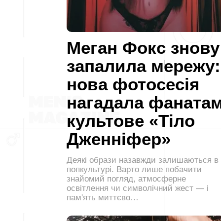
Меган Фокс знову
запалила мережу:
нова фотосесія
нагадала фаната
культове «Тіло
Дженніфер»
Деякі образи назавжди залишаються в
попкультурі. Варто лише побачити
знайомий погляд, атмосферне
освітлення чи символічний жест — і
пам'ять миттєво…