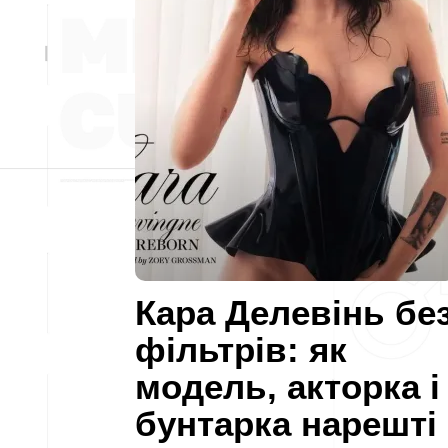
Кара Делевінь бе
фільтрів: як
модель, акторка і
бунтарка нарешті