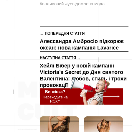
#впливовий
#усвідомлена мода
← ПОПЕРЕДНЯ СТАТТЯ
Алессандра Амбросіо підкорює
океан: нова кампанія Lavarice
НАСТУПНА СТАТТЯ →
Хейлі Бібер у новій кампанії
Victoria’s Secret до Дня святого
Валентина: любов, стиль і трохи
провокації
Ви жінка?
Переходьте на
ROXY