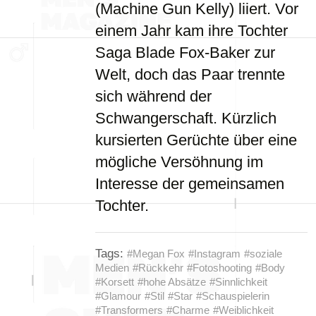
(Machine Gun Kelly) liiert. Vor
einem Jahr kam ihre Tochter
Saga Blade Fox-Baker zur
Welt, doch das Paar trennte
sich während der
Schwangerschaft. Kürzlich
kursierten Gerüchte über eine
mögliche Versöhnung im
Interesse der gemeinsamen
Tochter.
Tags:
#Megan Fox
#Instagram
#soziale
Medien
#Rückkehr
#Fotoshooting
#Body
#Korsett
#hohe Absätze
#Sinnlichkeit
#Glamour
#Stil
#Star
#Schauspielerin
#Transformers
#Charme
#Weiblichkeit