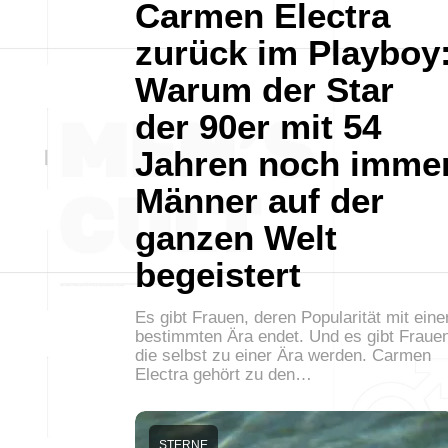
Carmen Electra
zurück im Playboy
Warum der Star
der 90er mit 54
Jahren noch imme
Männer auf der
ganzen Welt
begeistert
Es gibt Frauen, deren Popularität mit eine
bestimmten Ära endet. Und es gibt Fraue
die selbst zu einer Ära werden. Carmen
Electra gehört zu den…
STERNE