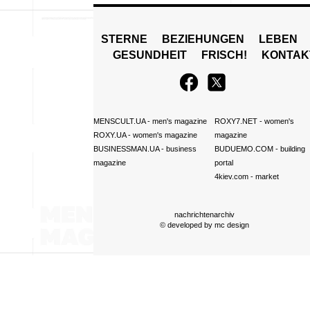
STERNE
BEZIEHUNGEN
LEBEN
GESUNDHEIT
FRISCH!
KONTAK
MENSCULT.UA
- men's magazine
ROXY7.NET
- women's
ROXY.UA
- women's magazine
magazine
BUSINESSMAN.UA
- business
BUDUEMO.COM
- building
magazine
portal
4kiev.com
- market
nachrichtenarchiv
© developed by
mc design