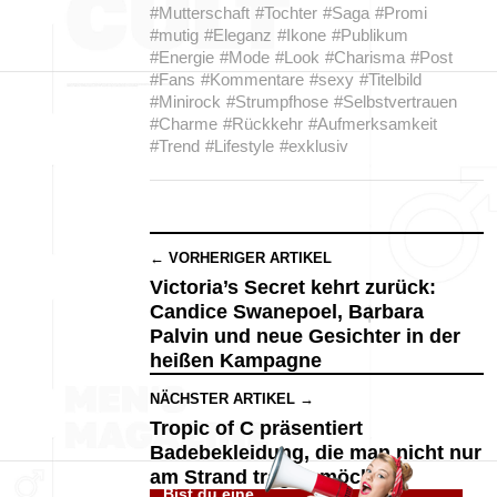
#Mutterschaft
#Tochter
#Saga
#Promi
#mutig
#Eleganz
#Ikone
#Publikum
#Energie
#Mode
#Look
#Charisma
#Post
#Fans
#Kommentare
#sexy
#Titelbild
#Minirock
#Strumpfhose
#Selbstvertrauen
#Charme
#Rückkehr
#Aufmerksamkeit
#Trend
#Lifestyle
#exklusiv
← VORHERIGER ARTIKEL
Victoria’s Secret kehrt zurück:
Candice Swanepoel, Barbara
Palvin und neue Gesichter in der
heißen Kampagne
NÄCHSTER ARTIKEL →
Tropic of C präsentiert
Badebekleidung, die man nicht nur
am Strand tragen möchte
Bist du eine