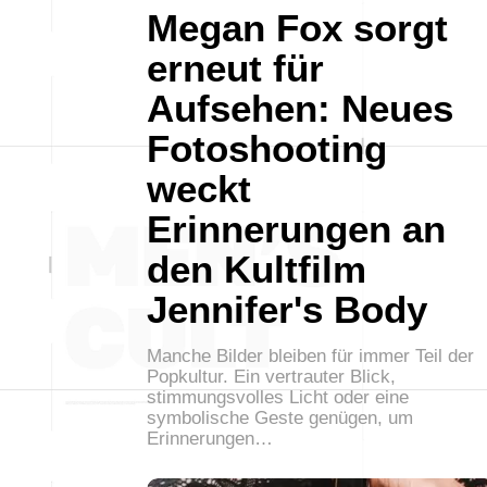
Megan Fox sorgt
erneut für
Aufsehen: Neues
Fotoshooting
weckt
Erinnerungen an
den Kultfilm
Jennifer's Body
Manche Bilder bleiben für immer Teil der
Popkultur. Ein vertrauter Blick,
stimmungsvolles Licht oder eine
symbolische Geste genügen, um
Erinnerungen…