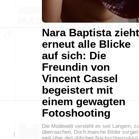
Nara Baptista zieh
erneut alle Blicke
auf sich: Die
Freundin von
Vincent Cassel
begeistert mit
einem gewagten
Fotoshooting
Die Modewelt versteht es seit Langem, z
überraschen. Doch manche Bilder sorgen
weit über den üblichen Nachrichtenzyklus