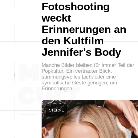
Fotoshooting
weckt
Erinnerungen an
den Kultfilm
Jennifer's Body
Manche Bilder bleiben für immer Teil der
Popkultur. Ein vertrauter Blick,
stimmungsvolles Licht oder eine
symbolische Geste genügen, um
Erinnerungen…
STERNE