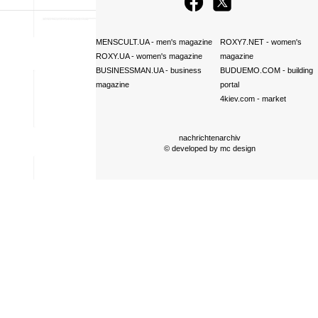
MENSCULT.UA
- men's magazine
ROXY7.NET
- women's
ROXY.UA
- women's magazine
magazine
BUSINESSMAN.UA
- business
BUDUEMO.COM
- building
magazine
portal
4kiev.com
- market
nachrichtenarchiv
© developed by
mc design