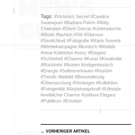
Tags:
#Victoria’s Secret
#Candice
Swanepoel
#Barbara Palvin
#Abby
Champion
#Devin Garcia
#Unterwäsche
#Mode
#fashion
#Stil
#Glamour
#Sinnlichkeit
#Fotografie
#Mario Sorrenti
#Werbekampagne
#ikonisch
#Models
#neue Kollektion
#sexy
#Eleganz
#Schönheit
#Charme
#Kunst
#Kreativität
#Rückkehr
#Ikonen
#zeitgenössisch
#Energie
#Selbstvertrauen
#Kostüm
#Trends
#beliebt
#Bewunderung
#Überraschung
#Verlangen
#Kollektion
#Fotogenität
#Anziehungskraft
#Lifestyle
#weiblicher Charme
#zeitlose Eleganz
#Publikum
#Emotion
← VORHERIGER ARTIKEL