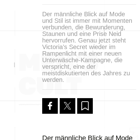
Der männliche Blick auf Mode
und Stil ist immer mit Momenten
verbunden, die Bewunderung,
Staunen und eine Prise Neid
hervorrufen. Genau jetzt steht
Victoria’s Secret wieder im
Rampenlicht mit einer neuen
Unterwäsche-Kampagne, die
verspricht, eine der
meistdiskutierten des Jahres zu
werden.
Der männliche Blick auf Mode