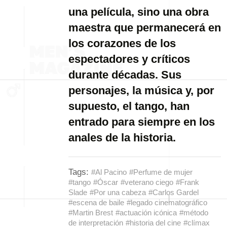
una película, sino una obra
maestra que permanecerá en
los corazones de los
espectadores y críticos
durante décadas. Sus
personajes, la música y, por
supuesto, el tango, han
entrado para siempre en los
anales de la historia.
Tags:
#Al Pacino
#Perfume de mujer
#tango
#Óscar
#veterano ciego
#Frank
Slade
#Por una cabeza
#Carlos Gardel
#escena de baile
#legado cinematográfico
#Martin Brest
#actuación icónica
#método
de interpretación
#historia del cine
#clímax