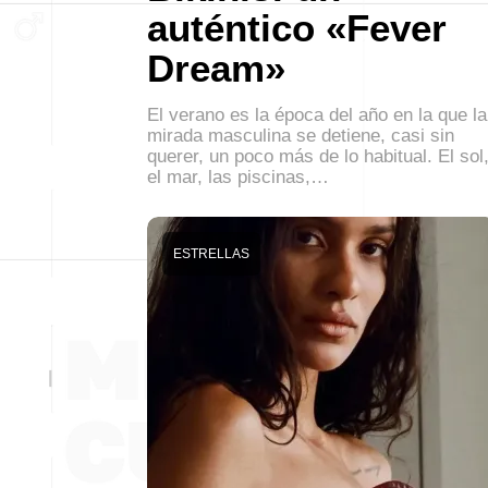
auténtico «Fever
Dream»
El verano es la época del año en la que la
mirada masculina se detiene, casi sin
querer, un poco más de lo habitual. El sol
el mar, las piscinas,…
ESTRELLAS