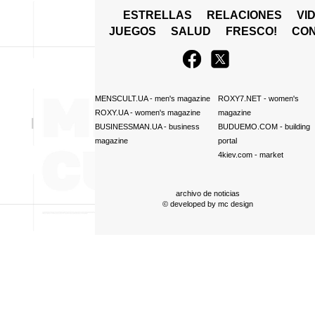
ESTRELLAS
RELACIONES
VI
JUEGOS
SALUD
FRESCO!
СO
MENSCULT.UA
- men's magazine
ROXY7.NET
- women's
ROXY.UA
- women's magazine
magazine
BUSINESSMAN.UA
- business
BUDUEMO.COM
- building
magazine
portal
4kiev.com
- market
archivo de noticias
© developed by
mc design