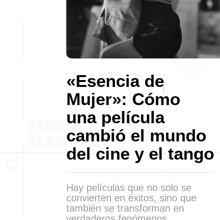
«Esencia de
Mujer»: Cómo
una película
cambió el mundo
del cine y el tango
Hay películas que no solo se
convierten en éxitos, sino que
también se transforman en
verdaderos fenómenos