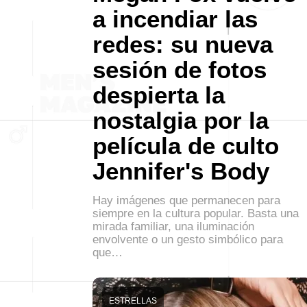
a incendiar las
redes: su nueva
sesión de fotos
despierta la
nostalgia por la
película de culto
Jennifer's Body
Hay imágenes que permanecen para
siempre en la cultura popular. Basta una
mirada familiar, una iluminación
envolvente o un gesto simbólico para
que…
ESTRELLAS