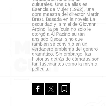
culturales. Una de ellas es
Esencia de Mujer (1992), una
obra maestra del director Martin
Brest. Basada en la novela La
oscuridad y la miel de Giovanni
Arpino, la película no solo le
otorgó a Al Pacino su tan
ansiado Oscar, sino que
también se convirtió en un
verdadero emblema del género
dramático. Sin embargo, las
historias detrás de cámaras son
tan fascinantes como la misma
película.