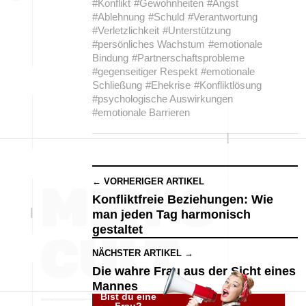
#Konflikt
#Gewohnheiten
#Angst
#Ablehnung
#Schuld
#Verantwortung
#Verletzlichkeit
#Unterstützung
#persönliches Wachstum
#emotionale
Bindung
#Partnerschaftsprobleme
#gegenseitiger Respekt
#emotionale
Schließung
#Ehekrise
#Konfliktlösung
#psychologische Auswirkungen
#emotionale Barrieren
← VORHERIGER ARTIKEL
Konfliktfreie Beziehungen: Wie
man jeden Tag harmonisch
gestaltet
NÄCHSTER ARTIKEL →
Die wahre Frau aus der Sicht eines
Mannes
Bist du eine