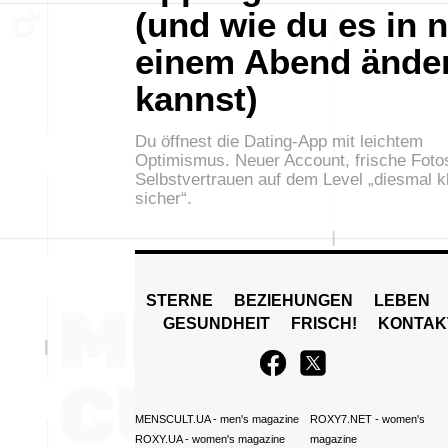
(und wie du es in 
einem Abend ände
kannst)
Du öffnest die Dating-App mit leichtem
Optimismus. Neuer Account, frische Foto
Selbstvertrauen auf dem Level „diesmal k
sicher“.
STERNE
BEZIEHUNGEN
LEBEN
GESUNDHEIT
FRISCH!
KONTAK
MENSCULT.UA
- men's magazine
ROXY7.NET
- women's
ROXY.UA
- women's magazine
magazine