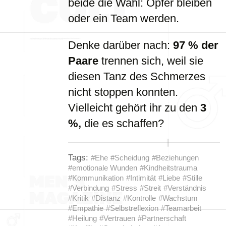
beide die Wahl: Opfer bleiben
oder ein Team werden.
Denke darüber nach:
97 % der
Paare
trennen sich, weil sie
diesen Tanz des Schmerzes
nicht stoppen konnten.
Vielleicht gehört ihr zu den
3
%,
die es schaffen?
Tags:
#Ehe
#Scheidung
#Beziehungen
#emotionale Wunden
#Kindheitstrauma
#Kommunikation
#Intimität
#Liebe
#Stille
#Verbindung
#Stress
#Streit
#Verständnis
#Kritik
#Distanz
#Kontrolle
#Wachstum
#Empathie
#Selbstreflexion
#Teamarbeit
#Heilung
#Vertrauen
#Partnerschaft