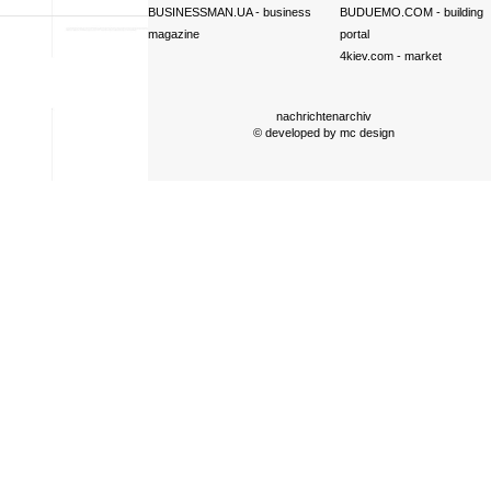
BUSINESSMAN.UA
- business
BUDUEMO.COM
- building
magazine
portal
4kiev.com
- market
nachrichtenarchiv
© developed by
mc design