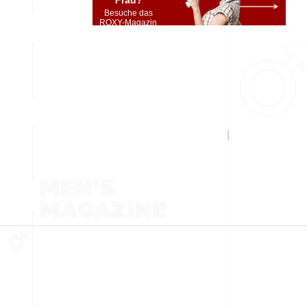
Frau?
Besuche das
ROXY-Magazin