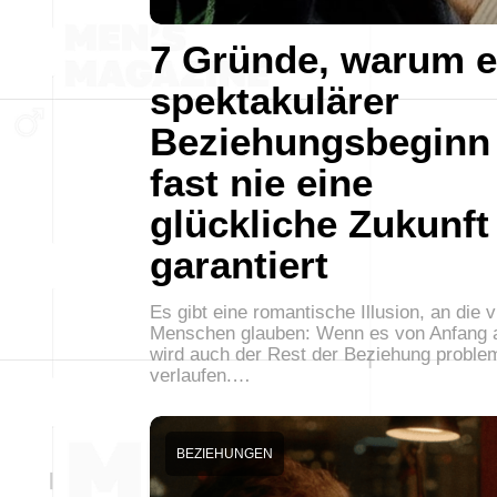
7 Gründe, warum e
spektakulärer
Beziehungsbeginn
fast nie eine
glückliche Zukunft
garantiert
Es gibt eine romantische Illusion, an die v
Menschen glauben: Wenn es von Anfang a
wird auch der Rest der Beziehung proble
verlaufen.…
BEZIEHUNGEN