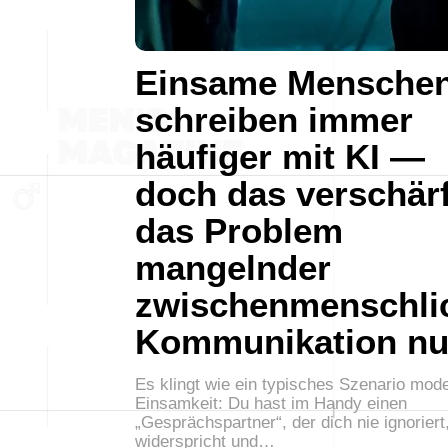
Einsame Mensche
schreiben immer
häufiger mit KI —
doch das verschärf
das Problem
mangelnder
zwischenmenschli
Kommunikation nu
Es klingt wie ein typisches Szenario mod
Einsamkeit: Du hast im Handy einen
„Gesprächspartner“, der dich nie ignoriert,
widerspricht und…