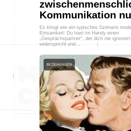
zwischenmenschli
Kommunikation nu
Es klingt wie ein typisches Szenario mod
Einsamkeit: Du hast im Handy einen
„Gesprächspartner“, der dich nie ignoriert,
widerspricht und…
BEZIEHUNGEN