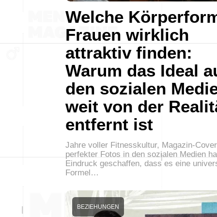
Welche Körperfor
Frauen wirklich
attraktiv finden:
Warum das Ideal a
den sozialen Medi
weit von der Realit
entfernt ist
Jahre voller Fitnesskultur, Magazin-Cove
perfekter Fotos in den sozialen Medien h
Eindruck geschaffen, dass es eine univer
Formel…
BEZIEHUNGEN