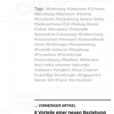
Tags:
#Ablehnung
#Selbstwert
#Schmerz
#Beziehung
#Wachstum
#Heilung
#Emotionen
#Veränderung
#innere Stärke
#Selbstachtung
#Zeit
#Heilung
#innere
Freiheit
#Akzeptanz
#Selbsthilfe
#persönliche Entwicklung
#Enttäuschung
#Unsicherheit
#Vertrauen
#Selbstreflexion
#Ziele
#Erfahrungen
#Neubewertung
#Kontrolle loslassen
#Vergebung
#Perspektive
#Freundschaft
#Unterstützung
#Resilienz
#Motivation
#sich selbst erkennen
#gesunder
Selbstwert
#Vergleich
#neue Chancen
#zukünftige Beziehungen
#Engagement
#neues Bild
#Fokus
#Achtsamkeit
← VORHERIGER ARTIKEL
8 Vorteile einer neuen Beziehung