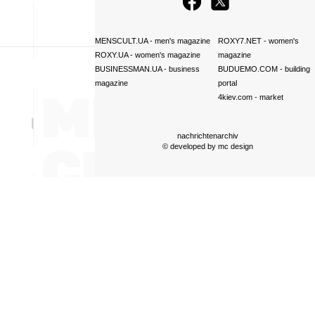
MENSCULT.UA
- men's magazine
ROXY7.NET
- women's
ROXY.UA
- women's magazine
magazine
BUSINESSMAN.UA
- business
BUDUEMO.COM
- building
magazine
portal
4kiev.com
- market
nachrichtenarchiv
© developed by
mc design