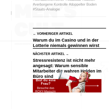
#verborgene Kontrolle
#doppelter Boden
#Staats-Analogie
← VORHERIGER ARTIKEL
Warum du im Casino und in der
Lotterie niemals gewinnen wirst
NÄCHSTER ARTIKEL →
Stressresistenz ist nicht mehr
angesagt: Warum sensible
Mitarbeiter die wahren Helden im
Büro sind
Bist du eine
Frau?
Besuche das
ROXY-Magazin