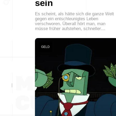
sein
Es scheint, als hätte sich die ganze Welt
gegen ein entschleunigtes Leben
verschworen. Überall hört man, man
müsse früher aufstehen, schneller…
GELD