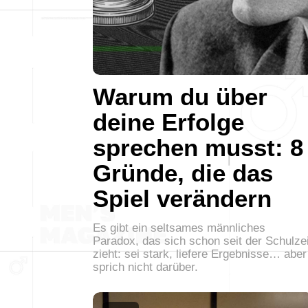
Warum du über
deine Erfolge
sprechen musst: 8
Gründe, die das
Spiel verändern
Es gibt ein seltsames männliches
Paradox, das sich schon seit der Schulzei
zieht: sei stark, liefere Ergebnisse… aber
sprich nicht darüber.