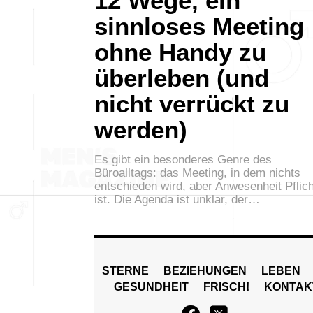
12 Wege, ein
sinnloses Meeting
ohne Handy zu
überleben (und
nicht verrückt zu
werden)
Es gibt ein besonderes Genre des
Büroalltags: das Meeting, in dem nichts
entschieden wird, aber Anwesenheit Pflich
ist. Die Agenda ist unklar, der…
STERNE
BEZIEHUNGEN
LEBEN
GESUNDHEIT
FRISCH!
KONTAK