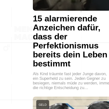
15 alarmierende
Anzeichen dafür,
dass der
Perfektionismus
bereits dein Leben
bestimmt
Als Kind träumte fast jeder Junge davon,
ein Superheld zu sein. Jeden Gegner zu
besiegen, niemals müde zu werden, imme
die richtige Entscheidung zu…
GELD