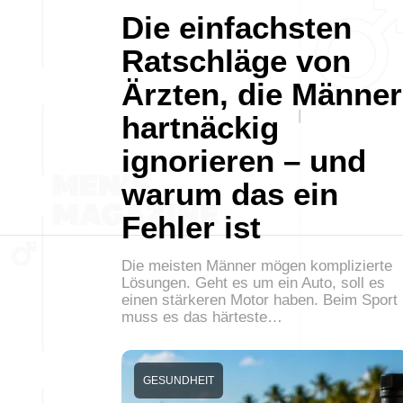
Die einfachsten
Ratschläge von
Ärzten, die Männer
hartnäckig
ignorieren – und
warum das ein
Fehler ist
Die meisten Männer mögen komplizierte
Lösungen. Geht es um ein Auto, soll es
einen stärkeren Motor haben. Beim Sport
muss es das härteste…
GESUNDHEIT