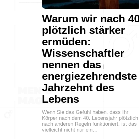
Warum wir nach 4
plötzlich stärker
ermüden:
Wissenschaftler
nennen das
energiezehrendste
Jahrzehnt des
Lebens
Wenn Sie das Gefühl haben, dass Ihr
Körper nach dem 40. Lebensjahr plötzlich
nach anderen Regeln funktioniert, ist das
vielleicht nicht nur ein…