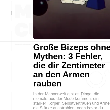
Große Bizeps ohn
Mythen: 3 Fehler,
die dir Zentimeter
an den Armen
rauben
In der Männerwelt gibt es Dinge, die
niemals aus der Mode kommen: ein
starker Körper, Selbstvertrauen und Arme
die Stärke ausstrahlen, noch bevor du…