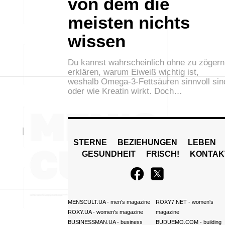
von dem die
meisten nichts
wissen
Du kannst wahrscheinlich ohne zu zögern
erklären, warum Eiweiß wichtig ist,
weshalb Omega-3-Fettsäuren sinnvoll sin
oder wie Kreatin wirkt. Doch…
STERNE
BEZIEHUNGEN
LEBEN
GESUNDHEIT
FRISCH!
KONTAK
MENSCULT.UA
- men's magazine
ROXY7.NET
- women's
ROXY.UA
- women's magazine
magazine
BUSINESSMAN.UA
- business
BUDUEMO.COM
- building