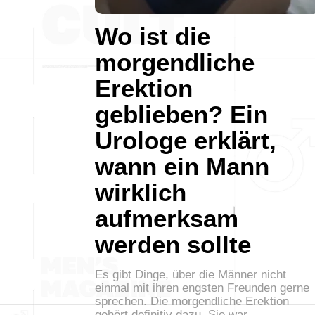
Wo ist die
morgendliche
Erektion
geblieben? Ein
Urologe erklärt,
wann ein Mann
wirklich
aufmerksam
werden sollte
Es gibt Dinge, über die Männer nicht
einmal mit ihren engsten Freunden gerne
sprechen. Die morgendliche Erektion
gehört definitiv dazu. Sie war…