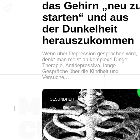
das Gehirn „neu z
starten“ und aus
der Dunkelheit
herauszukommen
Wenn über Depression gesprochen wird,
denkt man meist an komplexe Dinge:
Therapie, Antidepressiva, lange
Gespräche über die Kindheit und
Versuche,…
GESUNDHEIT