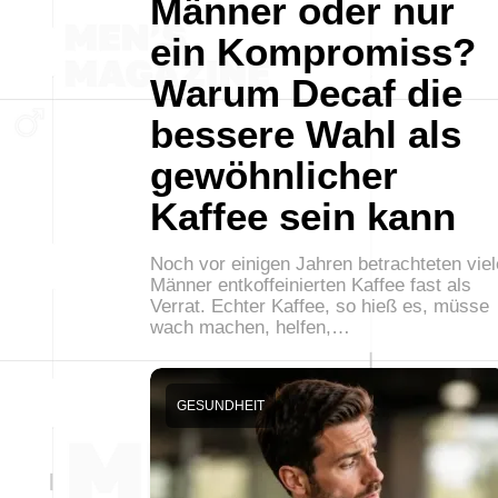
Männer oder nur
ein Kompromiss?
Warum Decaf die
bessere Wahl als
gewöhnlicher
Kaffee sein kann
Noch vor einigen Jahren betrachteten viel
Männer entkoffeinierten Kaffee fast als
Verrat. Echter Kaffee, so hieß es, müsse
wach machen, helfen,…
GESUNDHEIT