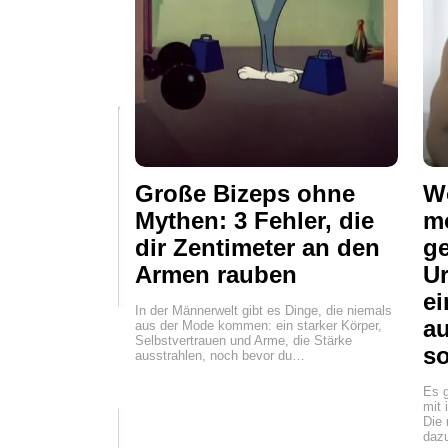
Große Bizeps ohne
Wo
Mythen: 3 Fehler, die
mo
dir Zentimeter an den
ge
Armen rauben
Ur
ei
In der Männerwelt gibt es Dinge, die niemals
a
aus der Mode kommen: ein starker Körper,
Selbstvertrauen und Arme, die Stärke
so
ausstrahlen, noch bevor du…
Es g
mit 
Die 
daz