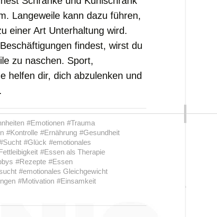
öffnest Schränke und Kühlschrank
m. Langeweile kann dazu führen,
zu einer Art Unterhaltung wird.
eschäftigungen findest, wirst du
le zu naschen. Sport,
 helfen dir, dich abzulenken und
.
hnheiten
#Emotionen
#Trauma
en
#Kontrolle
#Ernährung
#Gesundheit
#Sucht
#Glück
#emotionales
Fettleibigkeit
#Essen als Therapie
bbys
#Rezepte
#Essen
sucht
#emotionales Gleichgewicht
ungen
#Motivation
#Einsamkeit