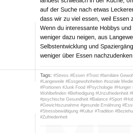
landest schließlich in der Küche, 
auf der Suche nach etwas Leckere
dass wir zu viel essen, weil Essen 
Wenn du interessante Hobbys und B
weniger dazu neigen, aus Langewei
Selbstentwicklung und Spaziergänge
weniger über Essen nachzudenken
Tags:
#Stress
#Essen
#Trost
#familiäre Gewo
#Langeweile
#Essgewohnheiten
#soziale Medi
#Portionen
#Junk Food
#Psychologie
#Hunger
Wohlbefinden
#Befriedigung
#Unzufriedenheit
#
#psychische Gesundheit
#Balance
#Sport
#Ho
#Gewichtszunahme
#gesunde Ernährung
#Ess
#Stressbewältigung
#Kultur
#Tradition
#Bezieh
#Zufriedenheit