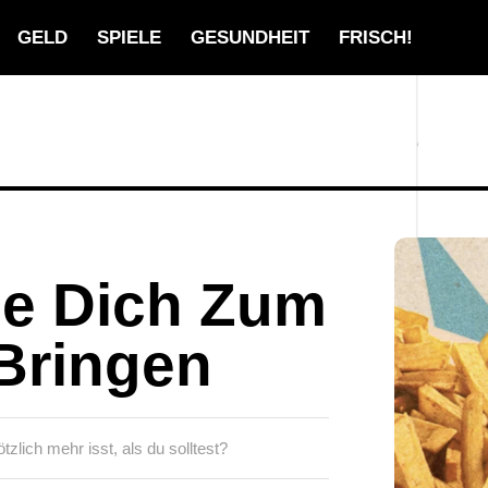
GELD
SPIELE
GESUNDHEIT
FRISCH!
Die Dich Zum
Bringen
zlich mehr isst, als du solltest?