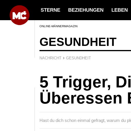
STERNE
BEZIEHUNGEN
LEBEN
ONLINE-MÄNNERMAGAZIN
GESUNDHEIT
›
NACHRICHT
GESUNDHEIT
5 Trigger, 
Überessen 
Hast du dich schon einmal gefragt, warum du plöt