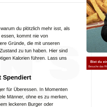
warum du plötzlich mehr isst, als
u essen, kommt nie von
fere Gründe, die mit unseren
ustand zu tun haben. Hier sind
nötigen Kalorien führen. Lass uns
Bist du ei
Besuche das R
t Spendiert
igger für Überessen. In Momenten
ele Männer, ohne es zu merken,
nem leckeren Burger oder