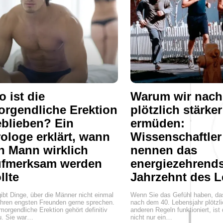
 ist die
Warum wir nach
rgendliche Erektion
plötzlich stärker
blieben? Ein
ermüden:
ologe erklärt, wann
Wissenschaftler
n Mann wirklich
nennen das
ufmerksam werden
energiezehrend
llte
Jahrzehnt des 
ibt Dinge, über die Männer nicht einmal
Wenn Sie das Gefühl haben, das
ihren engsten Freunden gerne sprechen.
nach dem 40. Lebensjahr plötzl
morgendliche Erektion gehört definitiv
anderen Regeln funktioniert, ist 
u. Sie war…
nicht nur ein…