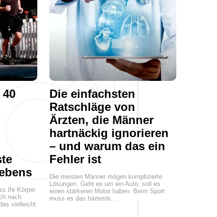
 40
Die einfachsten
Ratschläge von
Ärzten, die Männer
hartnäckig ignorieren
– und warum das ein
ste
Fehler ist
Lebens
Die meisten Männer mögen komplizierte
Lösungen. Geht es um ein Auto, soll es
s Ihr Körper
einen stärkeren Motor haben. Beim Sport
ich nach
muss es das härteste…
das vielleicht