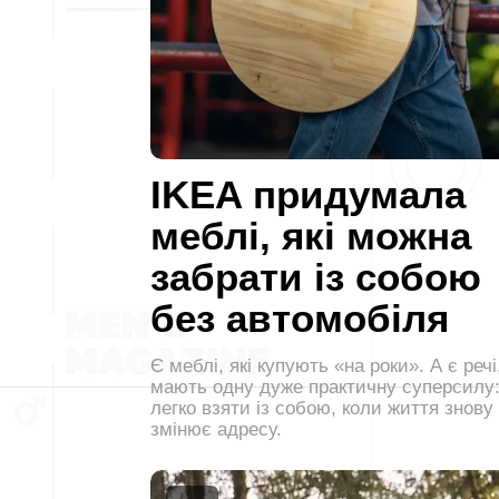
IKEA придумала
меблі, які можна
забрати із собою
без автомобіля
Є меблі, які купують «на роки». А є речі,
мають одну дуже практичну суперсилу:
легко взяти із собою, коли життя знову
змінює адресу.