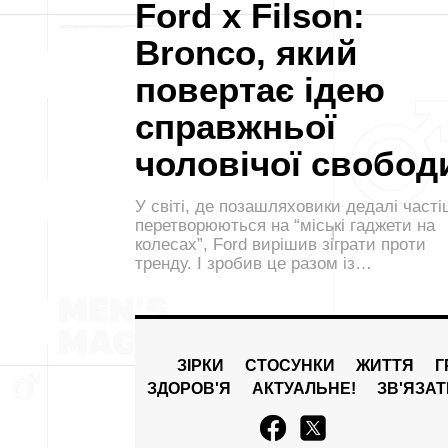
Ford x Filson:
Bronco, який
повертає ідею
справжньої
чоловічої свобод
У світі, де позашляховики дедалі част
перетворюються на “міські гаджети на
колесах”, Ford вирішив зіграти проти
тренду. І зробив це разом із…
ЗІРКИ
СТОСУНКИ
ЖИТТЯ
Г
ЗДОРОВ'Я
АКТУАЛЬНЕ!
ЗВ'ЯЗА