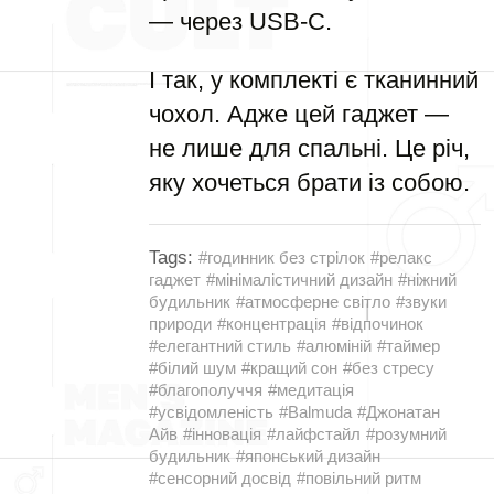
— через USB-C.
І так, у комплекті є тканинний
чохол. Адже цей гаджет —
не лише для спальні. Це річ,
яку хочеться брати із собою.
Tags:
#годинник без стрілок
#релакс
гаджет
#мінімалістичний дизайн
#ніжний
будильник
#атмосферне світло
#звуки
природи
#концентрація
#відпочинок
#елегантний стиль
#алюміній
#таймер
#білий шум
#кращий сон
#без стресу
#благополуччя
#медитація
#усвідомленість
#Balmuda
#Джонатан
Айв
#інновація
#лайфстайл
#розумний
будильник
#японський дизайн
#сенсорний досвід
#повільний ритм