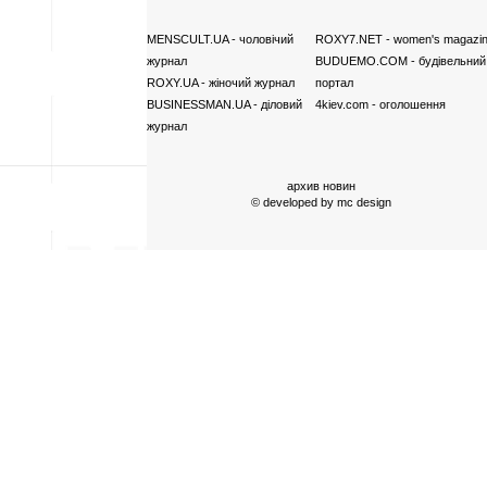
MENSCULT.UA
- чоловічий
ROXY7.NET
- women's magazi
журнал
BUDUEMO.COM
- будівельний
ROXY.UA
- жіночий журнал
портал
BUSINESSMAN.UA
- діловий
4kiev.com
- оголошення
журнал
архив новин
© developed by
mc design