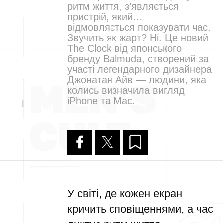
ритм життя, з’являється
пристрій, який…
відмовляється показувати час.
Звучить як жарт? Ні. Це новий
The Clock від японського
бренду Balmuda, створений за
участі легендарного дизайнера
Джонатан Айв — людини, яка
колись визначила вигляд
iPhone та Mac.
У світі, де кожен екран
кричить сповіщеннями, а час