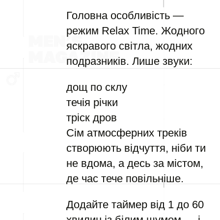
Головна особливість —
режим Relax Time. Жодного
яскравого світла, жодних
подразників. Лише звуки:
дощ по склу
течія річки
тріск дров
Сім атмосферних треків
створюють відчуття, ніби ти
не вдома, а десь за містом,
де час тече повільніше.
Додайте таймер від 1 до 60
хвилин із білим шумом — і