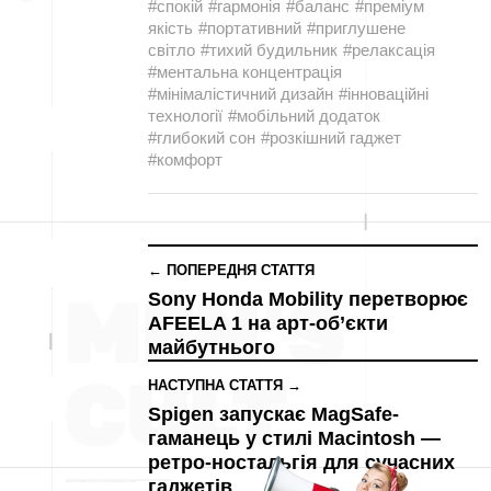
#спокій
#гармонія
#баланс
#преміум
якість
#портативний
#приглушене
світло
#тихий будильник
#релаксація
#ментальна концентрація
#мінімалістичний дизайн
#інноваційні
технології
#мобільний додаток
#глибокий сон
#розкішний гаджет
#комфорт
← ПОПЕРЕДНЯ СТАТТЯ
Sony Honda Mobility перетворює
AFEELA 1 на арт-об’єкти
майбутнього
НАСТУПНА СТАТТЯ →
Spigen запускає MagSafe-
гаманець у стилі Macintosh —
ретро-ностальгія для сучасних
гаджетів