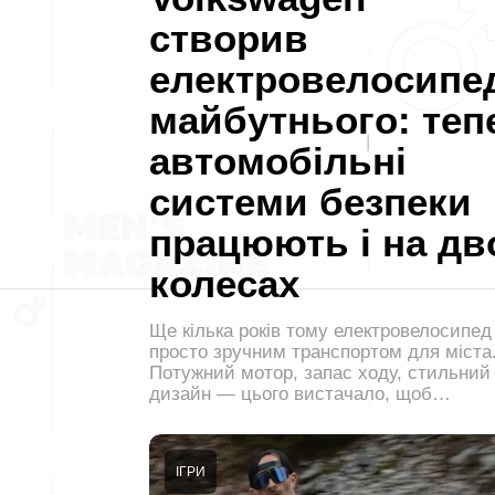
створив
електровелосипе
майбутнього: теп
автомобільні
системи безпеки
працюють і на дв
колесах
Ще кілька років тому електровелосипед
просто зручним транспортом для міста
Потужний мотор, запас ходу, стильний
дизайн — цього вистачало, щоб…
ІГРИ