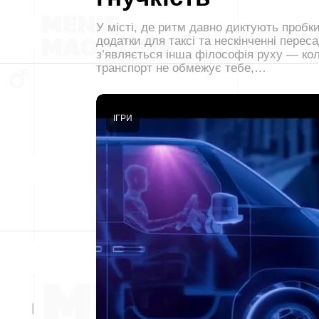
У місті, де ритм давно диктують пробки
додатки для таксі та нескінченні переса
з’являється інша філософія руху — ко
транспорт не обмежує тебе,…
ІГРИ