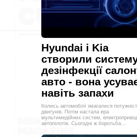
Hyundai і Kia
створили систем
дезінфекції салон
авто - вона усува
навіть запахи
Колись автомобілі змагалися потужніс
двигунів. Потім настала ера
мультимедійних систем, електропривод
автопілотів. Сьогодні ж боротьба…