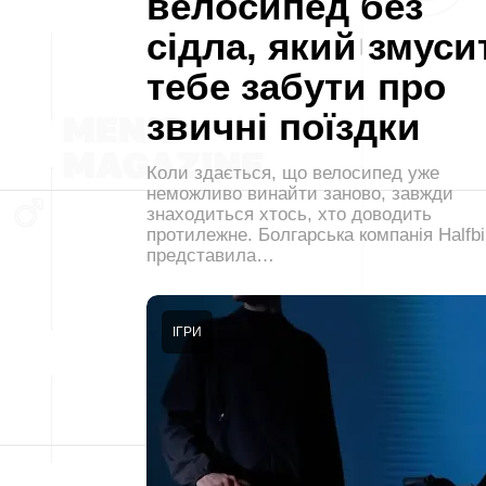
велосипед без
сідла, який змуси
тебе забути про
звичні поїздки
Коли здається, що велосипед уже
неможливо винайти заново, завжди
знаходиться хтось, хто доводить
протилежне. Болгарська компанія Halfb
представила…
ІГРИ