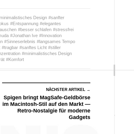
minimalistisches Design
#sanfter
okus
#Entspannung
#elegantes
auschen
#besser schlafen
#stressfrei
muda
#Jonathan Ive
#Innovation
gn
#Sinneserlebnis
#langsames Tempo
t
#tragbar
#sanftes Licht
#stiller
zentration
#minimalistisches Design
rät
#Komfort
NÄCHSTER ARTIKEL →
Spigen bringt MagSafe-Geldbörse
im Macintosh-Stil auf den Markt —
Retro-Nostalgie für moderne
Gadgets