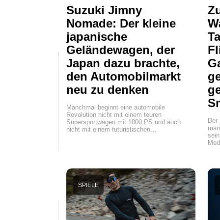
Suzuki Jimny
Zu
Nomade: Der kleine
W
japanische
Ta
Geländewagen, der
Fl
Japan dazu brachte,
Ga
den Automobilmarkt
ge
neu zu denken
g
S
Manchmal beginnt eine automobile
Revolution nicht mit einem teuren
Der
Supersportwagen mit 1000 PS und auch
man
nicht mit einem futuristischen…
sein
Med
SPIELE