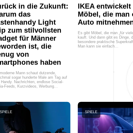
rück in die Zukunft:
IKEA entwickelt
arum das
Möbel, die man
stenhandy Light
Auto mitnehme
ip zum stilvollsten
Es gibt Möbel, die man „für viel
dget für Männer
kauft. Und dann gibt es Dinge, 
besondere praktische Superkraft
worden ist, die
Man kann sie einfach…
enug von
martphones haben
 moderne Mann schaut dutzende,
chmal sogar hunderte Male am Tag auf
 Handy. Nachrichten, endlose Social-
ia-Feeds, Kurzvideos, Werbung…
SPIELE
SPIELE