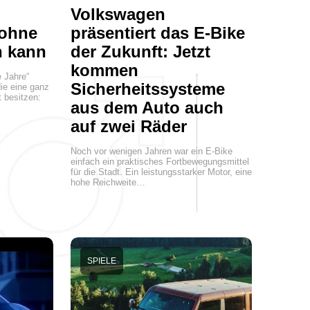
Volkswagen
 ohne
präsentiert das E-Bike
n kann
der Zukunft: Jetzt
kommen
e Jahre“
Sicherheitssysteme
die eine ganz
 besitzen:
aus dem Auto auch
auf zwei Räder
Noch vor wenigen Jahren war ein E-Bike
einfach ein praktisches Fortbewegungsmittel
für die Stadt. Ein leistungsstarker Motor, eine
hohe Reichweite…
SPIELE