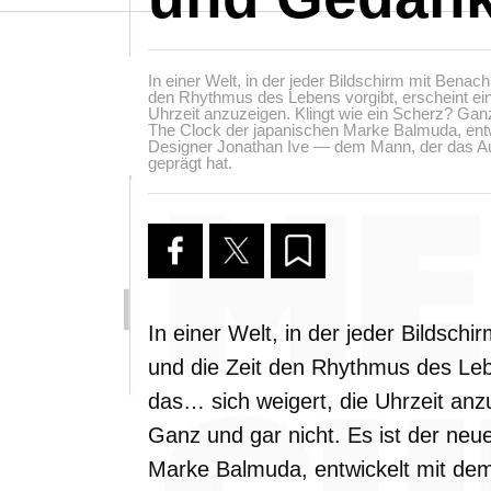
In einer Welt, in der jeder Bildschirm mit Benach
den Rhythmus des Lebens vorgibt, erscheint ein
Uhrzeit anzuzeigen. Klingt wie ein Scherz? Ganz
The Clock der japanischen Marke Balmuda, ent
Designer Jonathan Ive — dem Mann, der das 
geprägt hat.
In einer Welt, in der jeder Bildsch
und die Zeit den Rhythmus des Lebe
das… sich weigert, die Uhrzeit anz
Ganz und gar nicht. Es ist der neu
Marke Balmuda, entwickelt mit de