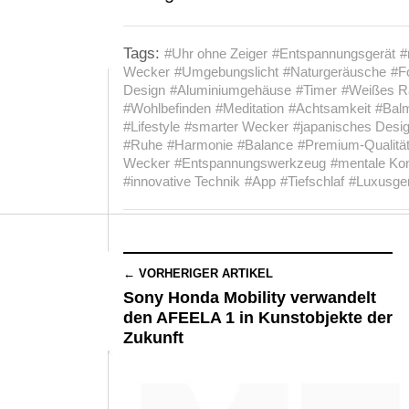
Tags:
#Uhr ohne Zeiger
#Entspannungsgerät
#
Wecker
#Umgebungslicht
#Naturgeräusche
#F
Design
#Aluminiumgehäuse
#Timer
#Weißes R
#Wohlbefinden
#Meditation
#Achtsamkeit
#Bal
#Lifestyle
#smarter Wecker
#japanisches Desi
#Ruhe
#Harmonie
#Balance
#Premium-Qualitä
Wecker
#Entspannungswerkzeug
#mentale Kon
#innovative Technik
#App
#Tiefschlaf
#Luxusge
← VORHERIGER ARTIKEL
Sony Honda Mobility verwandelt
den AFEELA 1 in Kunstobjekte der
Zukunft