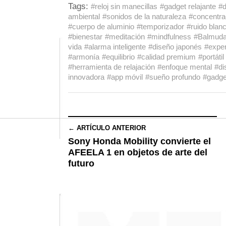
Tags:
#reloj sin manecillas
#gadget relajante
#d
ambiental
#sonidos de la naturaleza
#concentra
#cuerpo de aluminio
#temporizador
#ruido blan
#bienestar
#meditación
#mindfulness
#Balmud
vida
#alarma inteligente
#diseño japonés
#exper
#armonía
#equilibrio
#calidad premium
#portátil
#herramienta de relajación
#enfoque mental
#di
innovadora
#app móvil
#sueño profundo
#gadget
← ARTÍCULO ANTERIOR
Sony Honda Mobility convierte el
AFEELA 1 en objetos de arte del
futuro