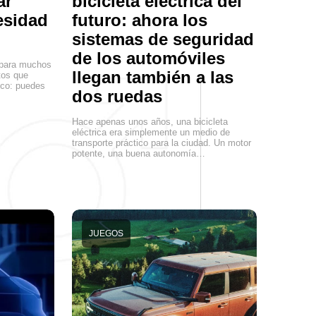
ar
bicicleta eléctrica del
esidad
futuro: ahora los
sistemas de seguridad
de los automóviles
para muchos
llegan también a las
tos que
ico: puedes
dos ruedas
Hace apenas unos años, una bicicleta
eléctrica era simplemente un medio de
transporte práctico para la ciudad. Un motor
potente, una buena autonomía…
JUEGOS