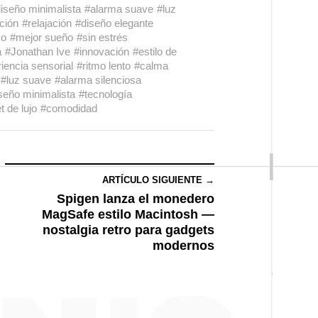
iseño minimalista
#alarma suave
#luz
ción
#relajación
#diseño elegante
co
#mejor sueño
#sin estrés
a
#Jonathan Ive
#innovación
#estilo de
iencia sensorial
#ritmo lento
#calma
#luz suave
#alarma silenciosa
seño minimalista
#tecnología
 de lujo
#comodidad
ARTÍCULO SIGUIENTE →
Spigen lanza el monedero
MagSafe estilo Macintosh —
nostalgia retro para gadgets
modernos