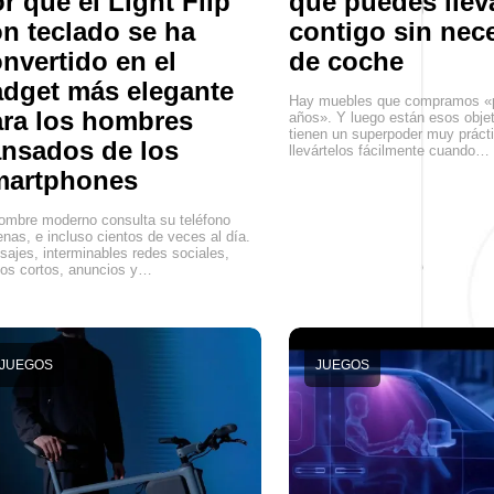
r qué el Light Flip
que puedes llev
n teclado se ha
contigo sin nec
nvertido en el
de coche
dget más elegante
Hay muebles que compramos «
ra los hombres
años». Y luego están esos obje
tienen un superpoder muy práct
nsados de los
llevártelos fácilmente cuando…
martphones
ombre moderno consulta su teléfono
nas, e incluso cientos de veces al día.
ajes, interminables redes sociales,
os cortos, anuncios y…
JUEGOS
JUEGOS