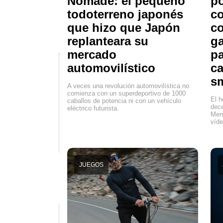
Nomade: el pequeño
po
todoterreno japonés
co
que hizo que Japón
co
replanteara su
ga
mercado
pa
automovilístico
ca
s
A veces una revolución automovilística no
comienza con un superdeportivo de 1000
El h
caballos de potencia ni con un vehículo
dece
eléctrico futurista.
Mens
víde
JUEGOS