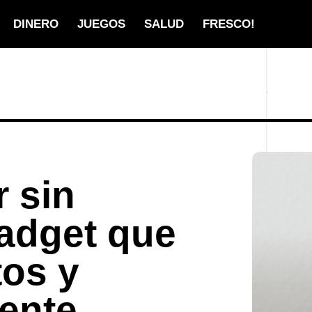
DINERO
JUEGOS
SALUD
FRESCO!
 sin
gadget que
tos y
ente