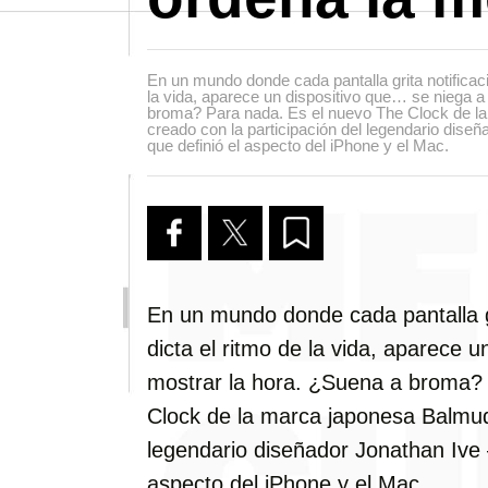
En un mundo donde cada pantalla grita notificaci
la vida, aparece un dispositivo que… se niega a
broma? Para nada. Es el nuevo The Clock de l
creado con la participación del legendario dise
que definió el aspecto del iPhone y el Mac.
En un mundo donde cada pantalla gr
dicta el ritmo de la vida, aparece 
mostrar la hora. ¿Suena a broma?
Clock de la marca japonesa Balmuda
legendario diseñador Jonathan Ive 
aspecto del iPhone y el Mac.