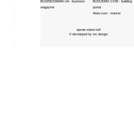
BUSINESSMAN.UA
- business
BUDUEMO.COM
- building
magazine
portal
4kiev.com
- market
архив новостей
© developed by
mc design