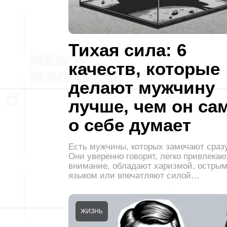
Тихая сила: 6
качеств, которые
делают мужчину
лучше, чем он са
о себе думает
Есть мужчины, которых замечают сразу
Они уверенно говорят, легко привлекаю
внимание, обладают харизмой, остры
языком или впечатляют силой…
ЖИЗНЬ