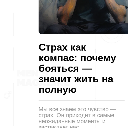
Страх как
компас: почему
бояться —
значит жить на
полную
Мы все знаем это чувство —
страх. Он приходит в самые
неожиданные моменты и
заставляет нас