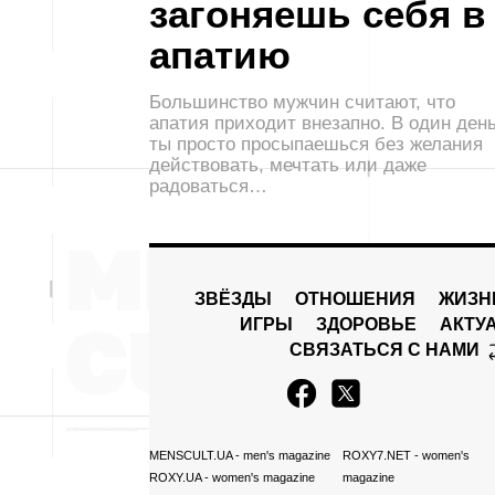
загоняешь себя в
апатию
Большинство мужчин считают, что
апатия приходит внезапно. В один ден
ты просто просыпаешься без желания
действовать, мечтать или даже
радоваться…
ЗВЁЗДЫ
ОТНОШЕНИЯ
ЖИЗН
ИГРЫ
ЗДОРОВЬЕ
АКТУ
СВЯЗАТЬСЯ С НАМИ
MENSCULT.UA
- men's magazine
ROXY7.NET
- women's
ROXY.UA
- women's magazine
magazine