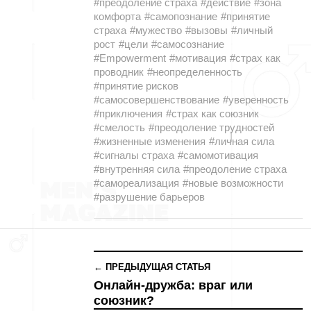
#преодоление страха
#действие
#зона
комфорта
#самопознание
#принятие
страха
#мужество
#вызовы
#личный
рост
#цели
#самосознание
#Empowerment
#мотивация
#страх как
проводник
#неопределенность
#принятие рисков
#самосовершенствование
#уверенность
#приключения
#страх как союзник
#смелость
#преодоление трудностей
#жизненные изменения
#личная сила
#сигналы страха
#самомотивация
#внутренняя сила
#преодоление страха
#самореализация
#новые возможности
#разрушение барьеров
← ПРЕДЫДУЩАЯ СТАТЬЯ
Онлайн-дружба: враг или
союзник?