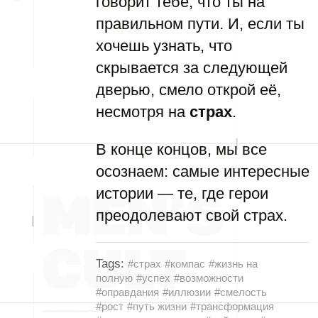
говорит тебе, что ты на
правильном пути. И, если ты
хочешь узнать, что
скрывается за следующей
дверью, смело открой её,
несмотря на
страх
.
В конце концов, мы все
осознаем: самые интересные
истории — те, где герои
преодолевают свой страх.
Tags:
#страх
#компас
#жизнь на
полную
#успех
#возможности
#оправдания
#иллюзии
#смелость
#рост
#путь жизни
#трансформация