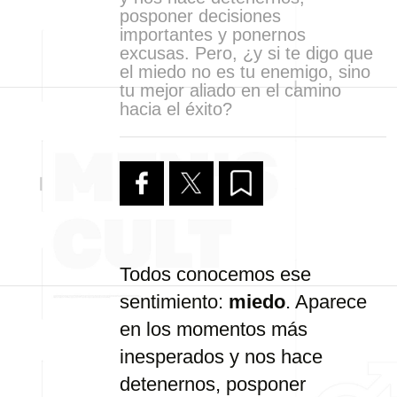
posponer decisiones
importantes y ponernos
excusas. Pero, ¿y si te digo que
el miedo no es tu enemigo, sino
tu mejor aliado en el camino
hacia el éxito?
Todos conocemos ese
sentimiento:
miedo
. Aparece
en los momentos más
inesperados y nos hace
detenernos, posponer