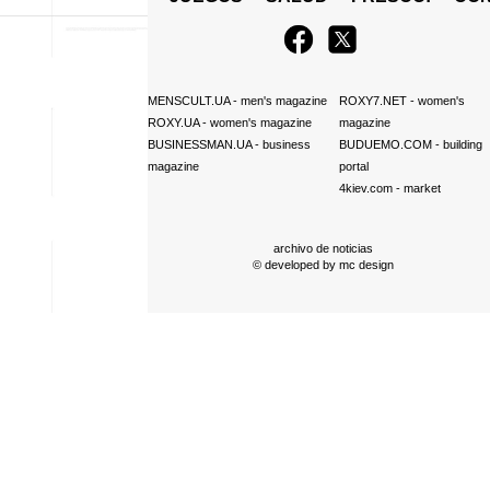
MENSCULT.UA
- men's magazine
ROXY7.NET
- women's
ROXY.UA
- women's magazine
magazine
BUSINESSMAN.UA
- business
BUDUEMO.COM
- building
magazine
portal
4kiev.com
- market
archivo de noticias
© developed by
mc design