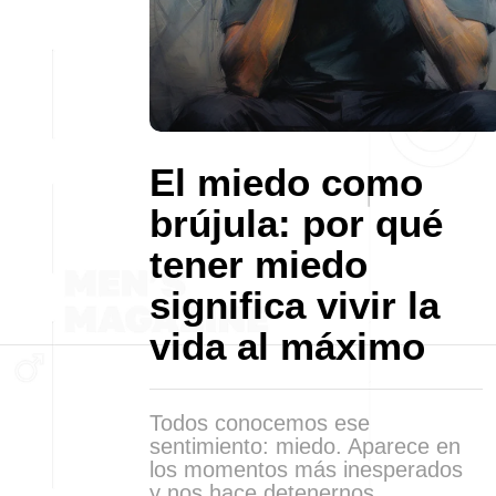
El miedo como
brújula: por qué
tener miedo
significa vivir la
vida al máximo
Todos conocemos ese
sentimiento: miedo. Aparece en
los momentos más inesperados
y nos hace detenernos,