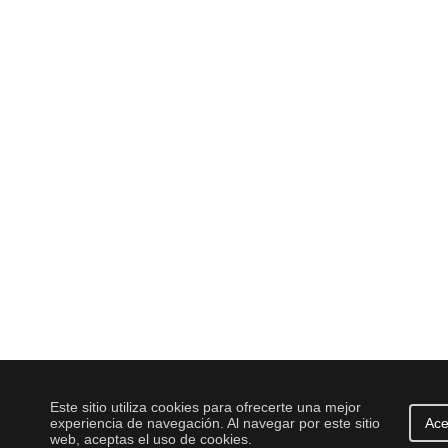
Este sitio utiliza cookies para ofrecerte una mejor
experiencia de navegación. Al navegar por este sitio
Ace
web, aceptas el uso de cookies.