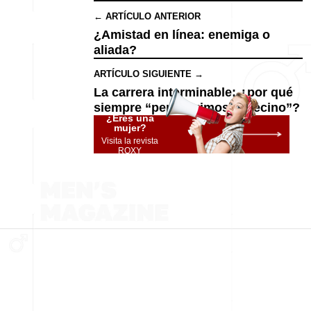
← ARTÍCULO ANTERIOR
¿Amistad en línea: enemiga o
aliada?
ARTÍCULO SIGUIENTE →
La carrera interminable: ¿por qué
siempre “perseguimos al vecino”?
¿Eres una
mujer?
Visita la revista
ROXY