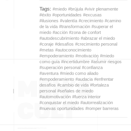
Tags:
#miedo
#brújula
#vivir plenamente
#éxito
#oportunidades
#excusas
#ilusiones
#valentía
#crecimiento
#camino
de la vida
#transformación
#superar el
miedo
#acción
#zona de confort
#autodescubrimiento
#abrazar el miedo
#coraje
#desafíos
#crecimiento personal
#metas
#autoconocimiento
#empoderamiento
#motivación
#miedo
como guía
#incertidumbre
#asumir riesgos
#superación personal
#confianza
#aventura
#miedo como aliado
#empoderamiento
#audacia
#enfrentar
desafíos
#cambio de vida
#fortaleza
personal
#señales de miedo
#automotivación
#fuerza interior
#conquistar el miedo
#autorrealización
#nuevas oportunidades
#romper barreras