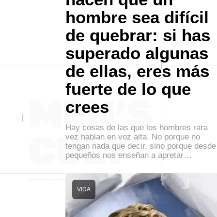
hombre sea difícil
de quebrar: si has
superado algunas
de ellas, eres más
fuerte de lo que
crees
Hay cosas de las que los hombres rara
vez hablan en voz alta. No porque no
tengan nada que decir, sino porque desde
pequeños nos enseñan a apretar…
VIDA