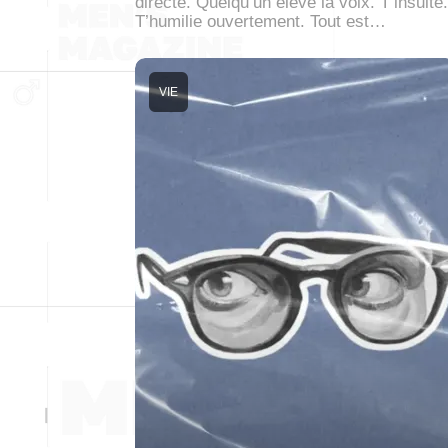
directe. Quelqu’un élève la voix. T’insulte.
T’humilie ouvertement. Tout est…
VIE