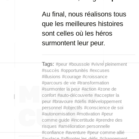
Au final, nous réalisons tous
que les meilleures histoires
sont celles où les héros
surmontent leur peur.
Tags:
#peur
#boussole
#vivre pleinement
#succès
#opportunités
#excuses
#illusions
#courage
#croissance
#parcours de vie
#transformation
#surmonter la peur
#action
#zone de
confort
#auto-découverte
#accepter la
peur
#bravoure
#défis
#développement
personnel
#objectifs
#conscience de soi
#autonomisation
#motivation
#peur
comme guide
#incertitude
#prendre des
risques
#amélioration personnelle
#confiance
#aventure
#peur comme allié
#audace
#affronter les défis
#changement