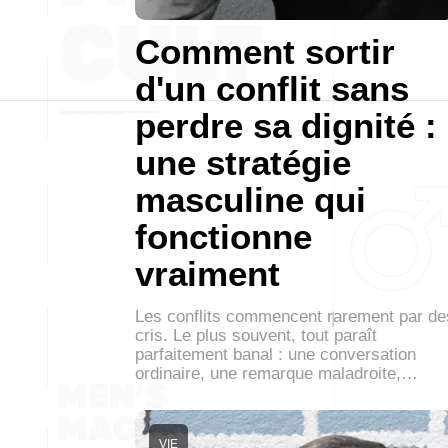
Comment sortir
d'un conflit sans
perdre sa dignité :
une stratégie
masculine qui
fonctionne
vraiment
Les conflits commencent rarement par de
cris. Le plus souvent, tout paraît
parfaitement banal : une conversation
ordinaire, une remarque maladroite,…
VIE