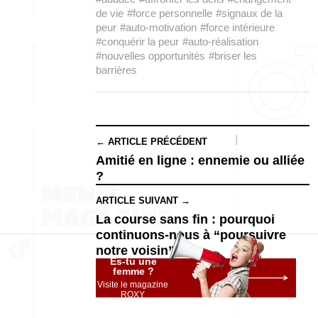
de vie
#force personnelle
#signaux de la
peur
#auto-motivation
#force intérieure
#conquérir la peur
#auto-réalisation
#nouvelles opportunités
#briser les
barrières
← ARTICLE PRÉCÉDENT
Amitié en ligne : ennemie ou alliée
?
ARTICLE SUIVANT →
La course sans fin : pourquoi
continuons-nous à “poursuivre
notre voisin” ?
Es-tu une
femme ?
Visite le magazine
ROXY