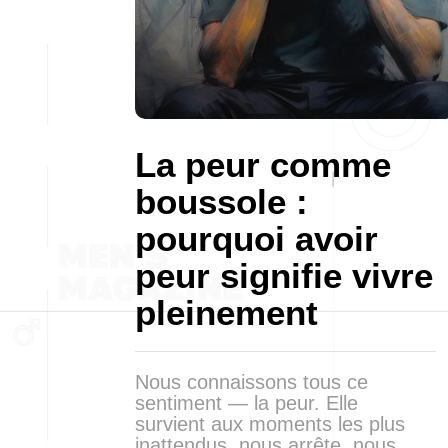
La peur comme
boussole :
pourquoi avoir
peur signifie vivre
pleinement
Nous connaissons tous ce
sentiment — la peur. Elle
survient aux moments les plus
inattendus, nous arrête, nous