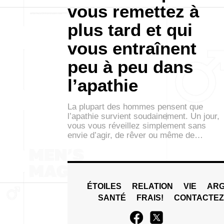
vous remettez à
plus tard et qui
vous entraînent
peu à peu dans
l’apathie
La plupart des hommes pensent que
l’apathie survient soudainement. Un jour,
vous vous réveillez simplement sans
envie d’agir, de rêver ou même de…
ÉTOILES
RELATION
VIE
ARG
SANTÉ
FRAIS!
CONTACTE