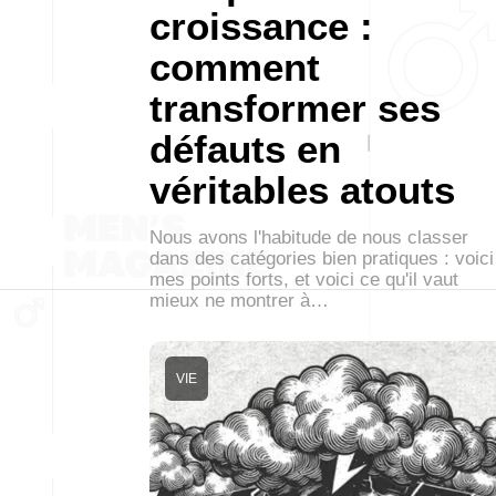
croissance :
comment
transformer ses
défauts en
véritables atouts
Nous avons l'habitude de nous classer
dans des catégories bien pratiques : voici
mes points forts, et voici ce qu'il vaut
mieux ne montrer à…
VIE