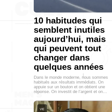
10 habitudes qui
semblent inutiles
aujourd’hui, mais
qui peuvent tout
changer dans
quelques années
Dans le monde moderne, nous sommes
habitués aux résultats immédiats. On
appuie sur un bouton et on obtient une
réponse. On investit de l’argent et on…
VIE