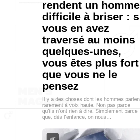
rendent un homme
difficile à briser : s
vous en avez
traversé au moins
quelques-unes,
vous êtes plus fort
que vous ne le
pensez
Il y a des choses dont les hommes parlen
rarement à voix haute. Non pas parce
qu’ils n’ont rien à dire. Simplement parce
que, dès l’enfance, on nous…
VIE