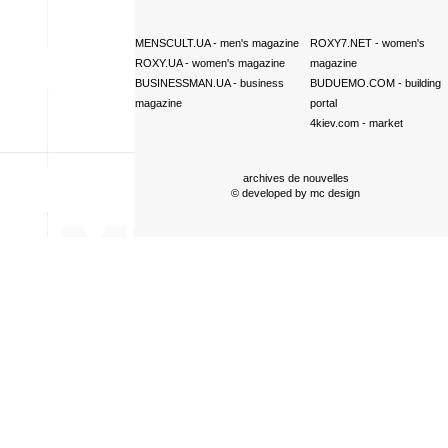
MENSCULT.UA
- men's magazine
ROXY7.NET
- women's
ROXY.UA
- women's magazine
magazine
BUSINESSMAN.UA
- business
BUDUEMO.COM
- building
magazine
portal
4kiev.com
- market
archives de nouvelles
© developed by
mc design