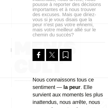
pousse à reporter des décisions
importantes et à nous trouver
des excuses. Mais que diriez-
vous si je vous disais que la
peur n'est pas votre ennemi,
mais votre meilleur allié sur le
chemin du succès?
Nous connaissons tous ce
sentiment —
la peur
. Elle
survient aux moments les plus
inattendus, nous arrête, nous