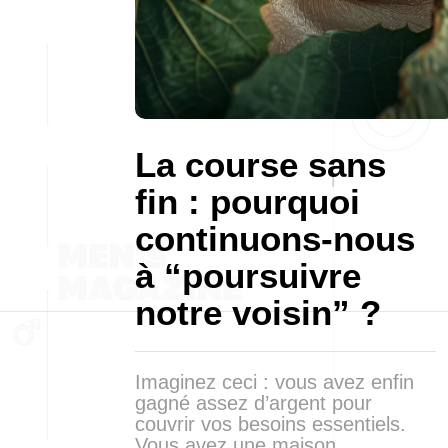
La course sans
fin : pourquoi
continuons-nous
à “poursuivre
notre voisin” ?
Imaginez ceci : vous avez enfin
gagné assez d’argent pour
couvrir vos besoins essentiels.
Vous avez une maison