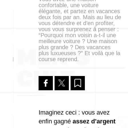
confortable, une voiture
élégante, et partez en vacances
deux fois par an. Mais au lieu de
vous détendre et d’en profiter,
vous vous surprenez à penser :
“Pourquoi mon voisin a-t-il une
meilleure voiture ? Une maison
plus grande ? Des vacances
plus luxueuses ?” Et voilà que la
course reprend.
Imaginez ceci : vous avez
enfin gagné
assez d’argent