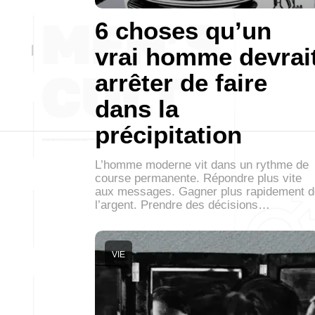
6 choses qu’un
vrai homme devrai
arrêter de faire
dans la
précipitation
L’homme moderne vit dans un rythme de
course permanente. Répondre plus vite
aux messages. Gagner plus rapidement d
l’argent. Prendre des décisions…
VIE