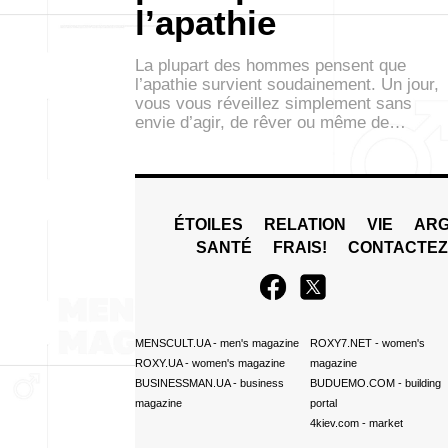
l’apathie
La plupart des hommes pensent que
l’apathie survient soudainement. Un jour,
vous vous réveillez simplement sans
envie d’agir, de rêver ou même de…
ÉTOILES
RELATION
VIE
ARG
SANTÉ
FRAIS!
CONTACTE
MENSCULT.UA
- men's magazine
ROXY7.NET
- women's
ROXY.UA
- women's magazine
magazine
BUSINESSMAN.UA
- business
BUDUEMO.COM
- building
magazine
portal
4kiev.com
- market