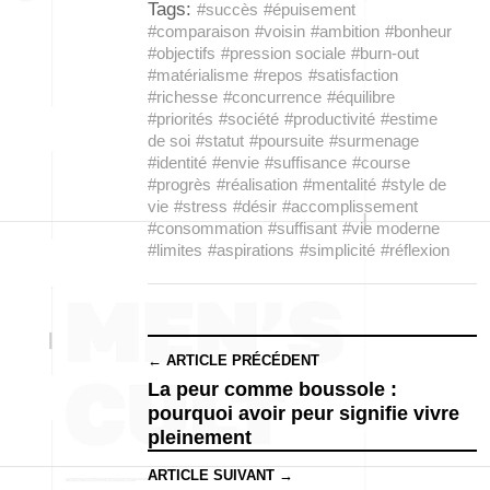
Tags:
#succès
#épuisement
#comparaison
#voisin
#ambition
#bonheur
#objectifs
#pression sociale
#burn-out
#matérialisme
#repos
#satisfaction
#richesse
#concurrence
#équilibre
#priorités
#société
#productivité
#estime
de soi
#statut
#poursuite
#surmenage
#identité
#envie
#suffisance
#course
#progrès
#réalisation
#mentalité
#style de
vie
#stress
#désir
#accomplissement
#consommation
#suffisant
#vie moderne
#limites
#aspirations
#simplicité
#réflexion
← ARTICLE PRÉCÉDENT
La peur comme boussole :
pourquoi avoir peur signifie vivre
pleinement
ARTICLE SUIVANT →