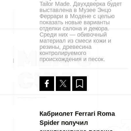
Tailor Made. Двухдверка будет
выставлена в Музее Энцо
Феррари в Модене с целью
показать новые варианты
отделки салона и декора.
Среди них — обивочный
материал из смеси кожи и
резины, древесина
контролируемого
происхождения и песок.
Кабриолет Ferrari Roma
Spider получил