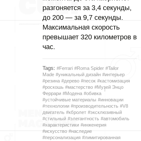
разгоняется за 3,4 секунды,
до 200 — за 9,7 секунды.
Максимальная скорость
превышает 320 километров в
час.
Tags:
#Ferrari
#Roma Spider
#Tailor
Made
#уникальный дизайн
#интерьер
#резина
#дерево
#песок
#кастомизация
#роскошь
#мастерство
#Музей Энцо
Феррари
#Модена
#обивка
#устойчивые материалы
#инновации
#технологии
#производительность
#V8
двигатель
#кбролет
#эксклюзивный
#стильный
#элегантность
#автомобиль
#характеристики
#инженерия
#искусство
#наследие
#персонализация
#лимитированная