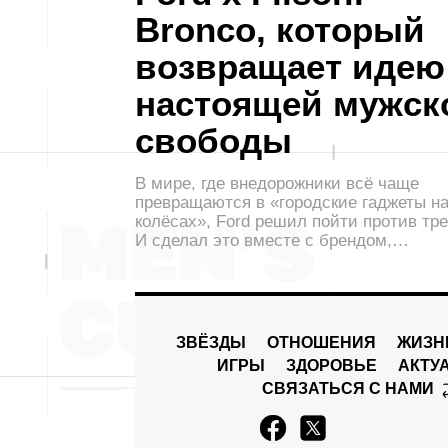
Bronco, который
возвращает идею
настоящей мужск
свободы
В мире, где внедорожники всё чаще
превращаются в «городские гаджеты н
колёсах», Ford решил пойти против тре
И сделал это вместе с брендом,…
ЗВЁЗДЫ
ОТНОШЕНИЯ
ЖИЗН
ИГРЫ
ЗДОРОВЬЕ
АКТУ
СВЯЗАТЬСЯ С НАМИ