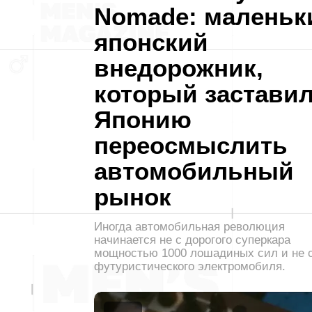
Nomade: маленьк
японский
внедорожник,
который застави
Японию
переосмыслить
автомобильный
рынок
Иногда автомобильная революция
начинается не с дорогого суперкара
мощностью 1000 лошадиных сил и не 
футуристического электромобиля.