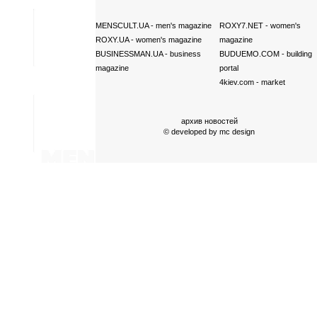
MENSCULT.UA
- men's magazine
ROXY7.NET
- women's
ROXY.UA
- women's magazine
magazine
BUSINESSMAN.UA
- business
BUDUEMO.COM
- building
magazine
portal
4kiev.com
- market
архив новостей
© developed by
mc design