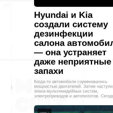
Hyundai и Kia
создали систему
дезинфекции
салона автомоби
— она устраняет
даже неприятные
запахи
Когда-то автомобили соревновались
мощностью двигателей. Затем наступ
эпоха мультимедийных систем,
электроприводов и автопилотов. Сего