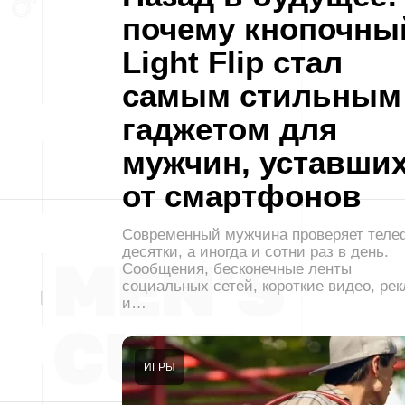
почему кнопочны
Light Flip стал
самым стильным
гаджетом для
мужчин, уставши
от смартфонов
Современный мужчина проверяет теле
десятки, а иногда и сотни раз в день.
Сообщения, бесконечные ленты
социальных сетей, короткие видео, ре
и…
ИГРЫ