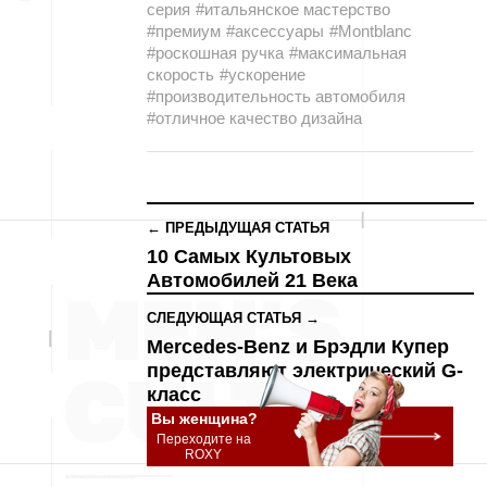
серия
#итальянское мастерство
#премиум
#аксессуары
#Montblanc
#роскошная ручка
#максимальная
скорость
#ускорение
#производительность автомобиля
#отличное качество дизайна
← ПРЕДЫДУЩАЯ СТАТЬЯ
10 Самых Культовых
Автомобилей 21 Века
СЛЕДУЮЩАЯ СТАТЬЯ →
Mercedes-Benz и Брэдли Купер
представляют электрический G-
класс
Вы женщина?
Переходите на
ROXY