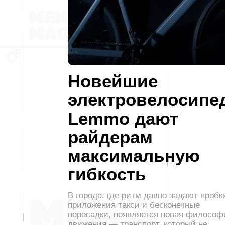
Новейшие
электровелосипе
Lemmo дают
райдерам
максимальную
гибкость
В городе, где ритм давно задают пробк
приложения такси и бесконечные
пересадки, появляется новая философ
движения — транспорт, который не…