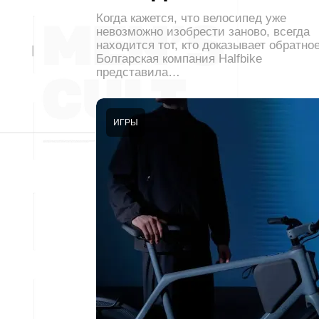
Когда кажется, что велосипед уже
невозможно изобрести заново, всегда
находится тот, кто доказывает обратное
Болгарская компания Halfbike
представила…
ИГРЫ