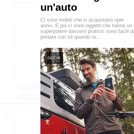
un'auto
Ci sono mobili che si acquistano «per
anni». E poi ci sono oggetti che hanno un
superpotere davvero pratico: sono facili d
portare con sé quando la…
GIOCHI