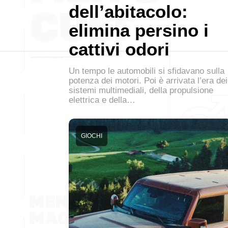
dell’abitacolo:
elimina persino i
cattivi odori
Un tempo le automobili si sfidavano sulla
potenza dei motori. Poi è arrivata l’era dei
sistemi multimediali, della propulsione
elettrica e della…
GIOCHI