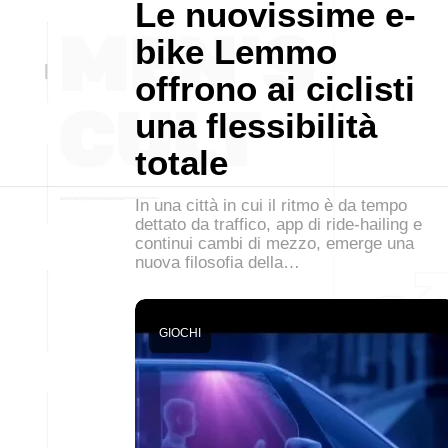
Le nuovissime e-
bike Lemmo
offrono ai ciclisti
una flessibilità
totale
In una città in cui il ritmo è da tempo
dettato da traffico, app di ride-hailing e
continui cambi di mezzo, emerge una
nuova filosofia della…
GIOCHI