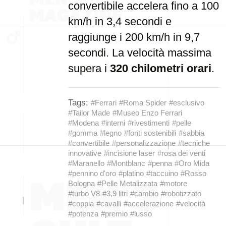
convertibile accelera fino a 100
km/h in 3,4 secondi e
raggiunge i 200 km/h in 9,7
secondi. La velocità massima
supera i
320 chilometri orari
.
Tags:
#Ferrari
#Roma Spider
#esclusivo
#Tailor Made
#Museo Enzo Ferrari
#Modena
#interni
#rivestimenti
#pelle
#gomma
#legno
#fonti sostenibili
#sabbia
#convertibile
#personalizzazione
#tecniche
innovative
#incisione laser
#rosa dei venti
#Maranello
#Montblanc
#penna
#Oro Mida
#pennino d'oro
#platino
#taccuino
#Rosso
Bologna
#Pelle Metalizzata
#motore
#turbo V8
#3,9 litri
#cambio
#robotizzato
#coppia
#cavalli
#accelerazione
#velocità
#potenza
#premio
#lusso