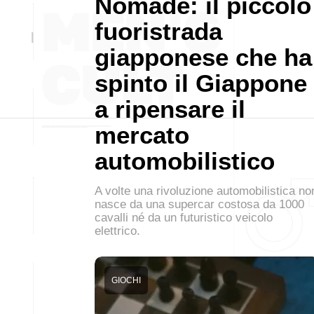
Nomade: il piccolo
fuoristrada
giapponese che ha
spinto il Giappone
a ripensare il
mercato
automobilistico
A volte una rivoluzione automobilistica no
nasce da una supercar costosa da 1000
cavalli né da un futuristico veicolo
elettrico.
GIOCHI