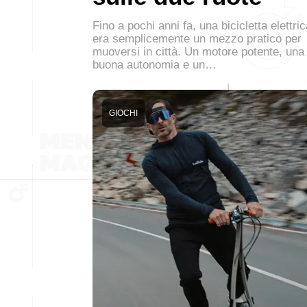
Fino a pochi anni fa, una bicicletta elettri
era semplicemente un mezzo pratico per
muoversi in città. Un motore potente, una
buona autonomia e un…
GIOCHI