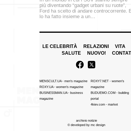
più diventando “gadget urbani su ruote”,
Ford ha scelto di andare controcorrente. 
lo ha fatto insieme a un…
LE CELEBRITÀ
RELAZIONI
VITA
SALUTE
NUOVO!
CONTAT
MENSCULT.UA
- men's magazine
ROXY7.NET
- women's
ROXY.UA
- women's magazine
magazine
BUSINESSMAN.UA
- business
BUDUEMO.COM
- building
magazine
portal
4kiev.com
- market
archivio notizie
© developed by
mc design