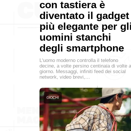
con tastiera è
diventato il gadget
più elegante per gl
uomini stanchi
degli smartphone
L'uomo moderno controlla il telefono
decine, a volte persino centinaia di volte a
giorno. Messaggi, infiniti feed dei social
network, video brevi,…
GIOCHI