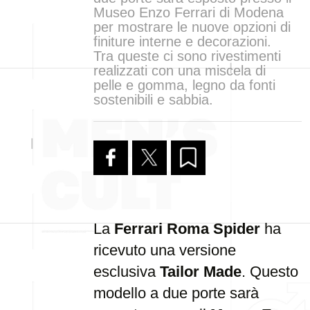
Museo Enzo Ferrari di Modena
per mostrare le nuove opzioni di
finiture interne e decorazioni.
Tra queste ci sono rivestimenti
realizzati con una miscela di
pelle e gomma, legno da fonti
sostenibili e sabbia.
La
Ferrari Roma Spider
ha
ricevuto una versione
esclusiva
Tailor Made
. Questo
modello a due porte sarà