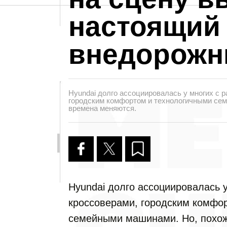
настоящий
внедорожн
Hyundai долго ассоциировалась у многих с 
городским комфортом и технологичными сем
времена меняются.
Hyundai долго ассоциировалась 
кроссоверами, городским комфо
семейными машинами. Но, похож