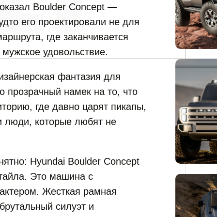
оказал Boulder Concept —
будто его проектировали не для
маршрута, где заканчивается
 мужское удовольствие.
дизайнерская фантазия для
о прозрачный намек на то, что
иторию, где давно царят пикапы,
 и люди, которые любят не
нятно: Hyundai Boulder Concept
тайла. Это машина с
рактером. Жесткая рамная
брутальный силуэт и