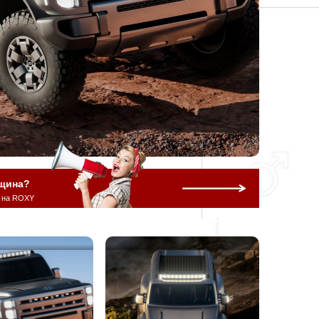
щина?
 на ROXY