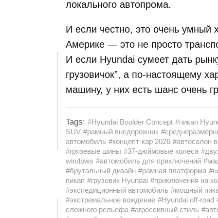
локального автопрома.
И если честно, это очень умный 
Америке — это не просто транспо
И если Hyundai сумеет дать рын
грузовичок”, а по-настоящему х
машину, у них есть шанс очень г
Tags:
#Hyundai Boulder Concept
#пикап Hyun
SUV
#рамный внедорожник
#среднеразмерн
автомобиль
#концепт-кар 2026
#автосалон 
#грязевые шины
#37-дюймовые колеса
#дву
windows
#автомобиль для приключений
#ма
#брутальный дизайн
#рамная платформа
#н
пикап
#грузовик Hyundai
#приключения на к
#экспедиционный автомобиль
#мощный пик
#экстремальное вождение
#Hyundai off-road
сложного рельефа
#агрессивный стиль
#авт