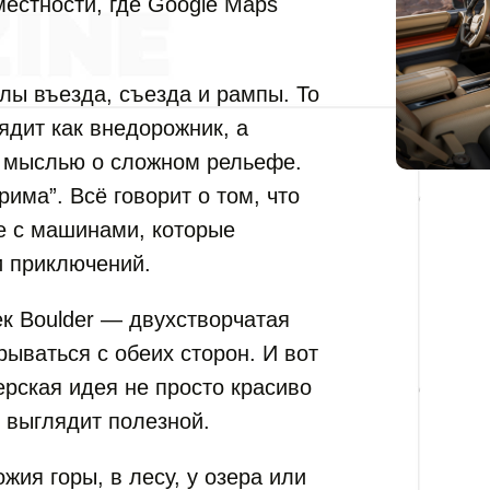
местности, где Google Maps
лы въезда, съезда и рампы. То
лядит как внедорожник, а
с мыслью о сложном рельефе.
има”. Всё говорит о том, что
ге с машинами, которые
и приключений.
к Boulder — двухстворчатая
рываться с обеих сторон. И вот
нерская идея не просто красиво
о выглядит полезной.
жия горы, в лесу, у озера или