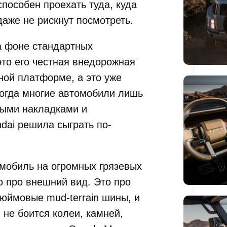
пособен проехать туда, куда
аже не рискнут посмотреть.
на фоне стандартных
это его честная внедорожная
ной платформе, а это уже
 когда многие автомобили лишь
выми накладками и
dai решила сыграть по-
омобиль на огромных грязевых
то про внешний вид. Это про
дюймовые mud-terrain шины, и
 не боится колеи, камней,