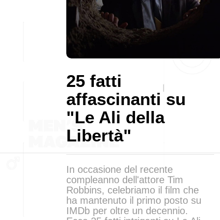
25 fatti
affascinanti su
"Le Ali della
Libertà"
In occasione del recente
compleanno dell'attore Tim
Robbins, celebriamo il film che
ha mantenuto il primo posto su
IMDb per oltre un decennio.