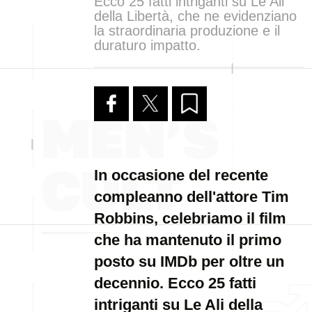
Ecco 25 fatti intriganti su Le Ali
della Libertà, che ne evidenziano
la straordinaria produzione e il
duraturo impatto.
In occasione del recente
compleanno dell'attore Tim
Robbins, celebriamo il film
che ha mantenuto il primo
posto su IMDb per oltre un
decennio. Ecco 25 fatti
intriganti su Le Ali della