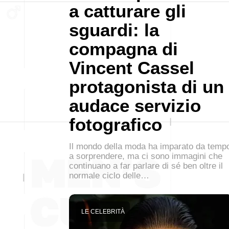
a catturare gli
sguardi: la
compagna di
Vincent Cassel
protagonista di un
audace servizio
fotografico
Il mondo della moda ha imparato da temp
a sorprendere, ma ci sono immagini che
continuano a far parlare di sé ben oltre il
normale ciclo delle…
LE CELEBRITÀ