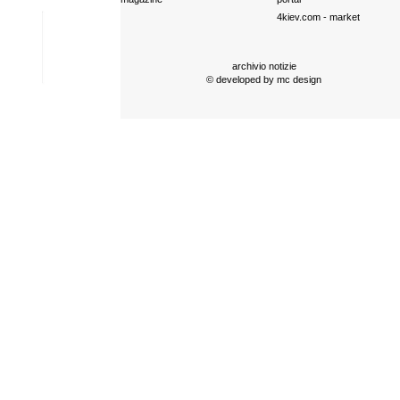
4kiev.com
- market
archivio notizie
© developed by
mc design