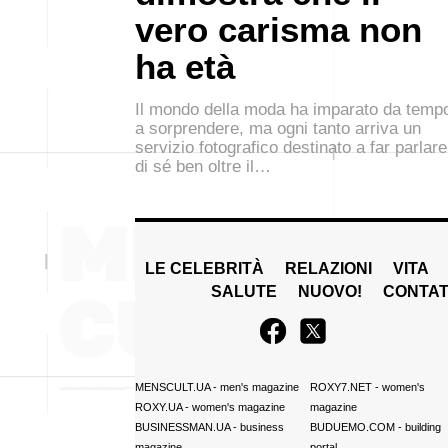
vero carisma non
ha età
Il mondo della moda ha imparato da temp
a sorprendere, ma ogni tanto arriva un
servizio fotografico destinato a far parlare
di sé ben oltre il…
LE CELEBRITÀ
RELAZIONI
VITA
SALUTE
NUOVO!
CONTAT
MENSCULT.UA
- men's magazine
ROXY7.NET
- women's
ROXY.UA
- women's magazine
magazine
BUSINESSMAN.UA
- business
BUDUEMO.COM
- building
magazine
portal