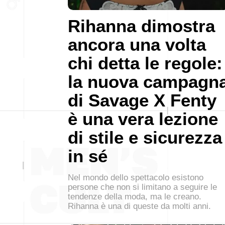
Rihanna dimostra
ancora una volta
chi detta le regole:
la nuova campagn
di Savage X Fenty
è una vera lezione
di stile e sicurezza
in sé
Nel mondo dello spettacolo esistono
persone che non si limitano a seguire le
tendenze della moda, ma le creano.
Rihanna è una di queste da molti anni.