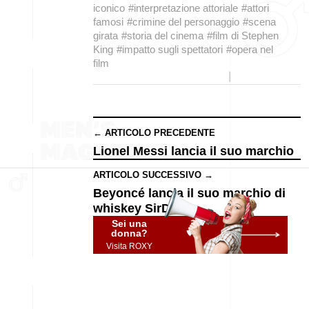
iconico
#interpretazione attoriale
#attori
famosi
#crimine del personaggio
#scena
girata
#storia del cinema
#film di Stephen
King
#impatto sugli spettatori
#opera nel
film
← ARTICOLO PRECEDENTE
Lionel Messi lancia il suo marchio
ARTICOLO SUCCESSIVO →
Beyoncé lancia il suo marchio di
whiskey SirDavis
Sei una
donna?
Visita ROXY