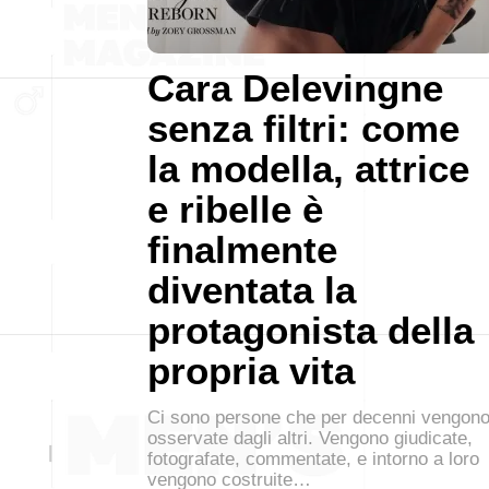
Cara Delevingne
senza filtri: come
la modella, attrice
e ribelle è
finalmente
diventata la
protagonista della
propria vita
Ci sono persone che per decenni vengon
osservate dagli altri. Vengono giudicate,
fotografate, commentate, e intorno a loro
vengono costruite…