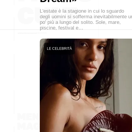
L'estate è la stagione in cui lo sguardo
degli uomini si sofferma inevitabilmente u
po' più a lungo del solito. Sole, mare,
piscine, festival e…
LE CELEBRITÀ