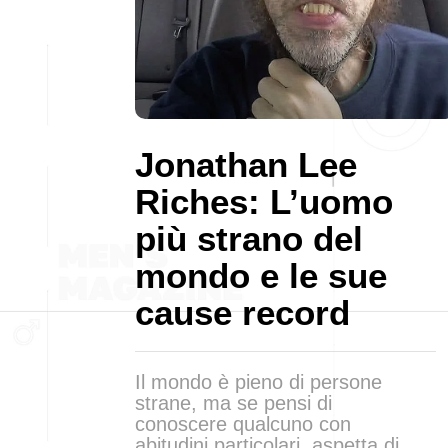
Jonathan Lee
Riches: L’uomo
più strano del
mondo e le sue
cause record
Il mondo è pieno di persone
strane, ma se pensi di
conoscere qualcuno con
abitudini particolari, aspetta di