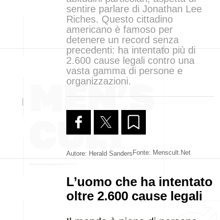
sentire parlare di Jonathan Lee
Riches. Questo cittadino
americano è famoso per
detenere un record senza
precedenti: ha intentato più di
2.600 cause legali contro una
vasta gamma di persone e
organizzazioni.
Fonte: Menscult.net
Autore: Herald Sanders
L’uomo che ha intentato
oltre 2.600 cause legali