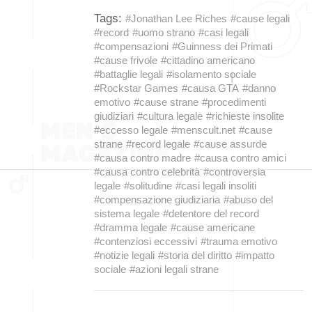
Tags:
#Jonathan Lee Riches
#cause legali
#record
#uomo strano
#casi legali
#compensazioni
#Guinness dei Primati
#cause frivole
#cittadino americano
#battaglie legali
#isolamento sociale
#Rockstar Games
#causa GTA
#danno
emotivo
#cause strane
#procedimenti
giudiziari
#cultura legale
#richieste insolite
#eccesso legale
#menscult.net
#cause
strane
#record legale
#cause assurde
#causa contro madre
#causa contro amici
#causa contro celebrità
#controversia
legale
#solitudine
#casi legali insoliti
#compensazione giudiziaria
#abuso del
sistema legale
#detentore del record
#dramma legale
#cause americane
#contenziosi eccessivi
#trauma emotivo
#notizie legali
#storia del diritto
#impatto
sociale
#azioni legali strane