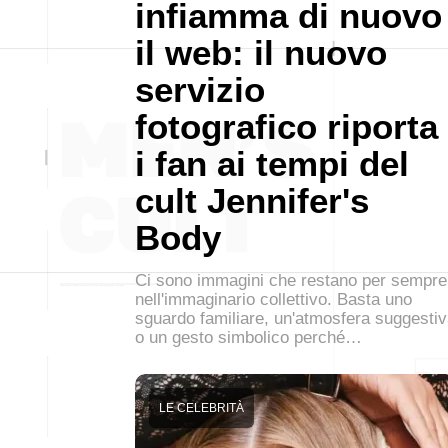
infiamma di nuovo
il web: il nuovo
servizio
fotografico riporta
i fan ai tempi del
cult Jennifer's
Body
Ci sono immagini che restano per sempre
nell'immaginario collettivo. Basta uno
sguardo familiare, un'atmosfera suggesti
o un gesto simbolico perché…
LE CELEBRITÀ