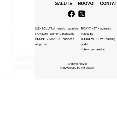
SALUTE
NUOVO!
CONTAT
MENSCULT.UA
- men's magazine
ROXY7.NET
- women's
ROXY.UA
- women's magazine
magazine
BUSINESSMAN.UA
- business
BUDUEMO.COM
- building
magazine
portal
4kiev.com
- market
archivio notizie
© developed by
mc design