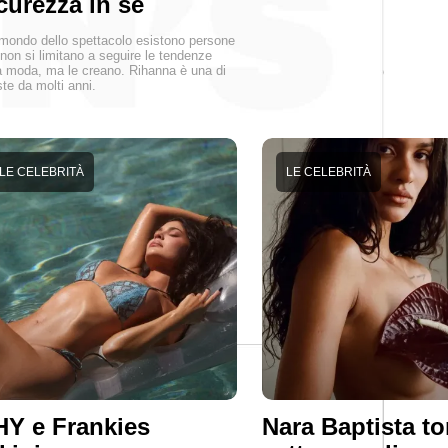
curezza in sé
mondo dello spettacolo esistono persone
non si limitano a seguire le tendenze
a moda, ma le creano. Rihanna è una di
te da molti anni.
LE CELEBRITÀ
LE CELEBRITÀ
Y e Frankies
Nara Baptista to