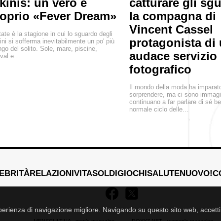
kinis: un vero e
catturare gli sgu
oprio «Fever Dream»
la compagna di
Vincent Cassel
tate è la stagione in cui lo sguardo degli
protagonista di
ni si sofferma inevitabilmente un po' più
ngo del solito. Sole, mare, piscine,
audace servizio
ival e…
fotografico
Il mondo della moda ha imparat
sorprendere, ma ci sono immagi
continuano a far parlare di sé ben
normale ciclo delle…
EBRITÀ
RELAZIONI
VITA
SOLDI
GIOCHI
SALUTE
NUOVO!
C
esperienza di navigazione migliore. Navigando su questo sito web, accetti i