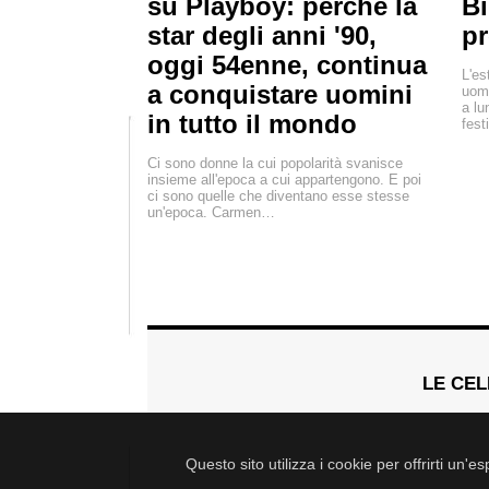
su Playboy: perché la
Bi
star degli anni '90,
pr
oggi 54enne, continua
L'es
a conquistare uomini
uomi
a lu
in tutto il mondo
fest
Ci sono donne la cui popolarità svanisce
insieme all'epoca a cui appartengono. E poi
ci sono quelle che diventano esse stesse
un'epoca. Carmen…
LE CEL
Questo sito utilizza i cookie per offrirti un'