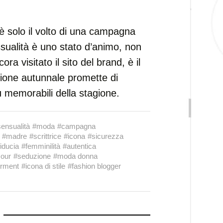
 solo il volto di una campagna
essualità è uno stato d’animo, non
ora visitato il sito del brand, è il
zione autunnale promette di
ù memorabili della stagione.
ensualità
#moda
#campagna
#madre
#scrittrice
#icona
#sicurezza
fiducia
#femminilità
#autentica
our
#seduzione
#moda donna
rment
#icona di stile
#fashion blogger