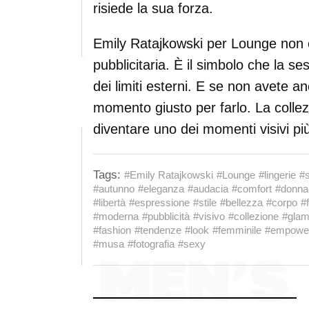
risiede la sua forza.
Emily Ratajkowski per Lounge non è
pubblicitaria. È il simbolo che la s
dei limiti esterni. E se non avete anc
momento giusto per farlo. La colle
diventare uno dei momenti visivi pi
Tags:
#Emily Ratajkowski
#Lounge
#lingerie
#s
#autunno
#eleganza
#audacia
#comfort
#donna
#libertà
#espressione
#stile
#bellezza
#corpo
#
#moderna
#pubblicità
#visivo
#collezione
#glam
#fashion
#tendenze
#look
#femminile
#empowe
#musa
#fotografia
#sexy