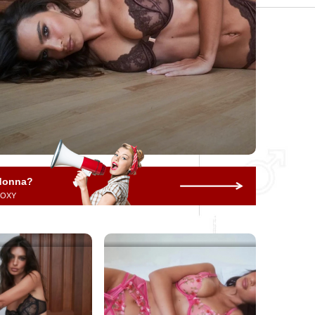
 donna?
 ROXY