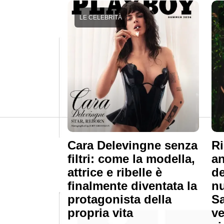
LE CELEBRITÀ
Cara Delevingne senza
Ri
filtri: come la modella,
an
attrice e ribelle è
de
finalmente diventata la
n
protagonista della
Sa
propria vita
ve