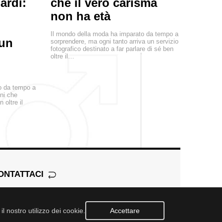
ardi:
che il vero carisma
non ha età
Il mondo della moda ha imparato da tempo a
 un
sorprendere, ma ogni tanto arriva un servizio
fotografico destinato a far parlare di sé ben
oltre il…
o da tempo a
ni che
 oltre il
ONTATTACI
l nostro utilizzo dei cookie.
Accettare