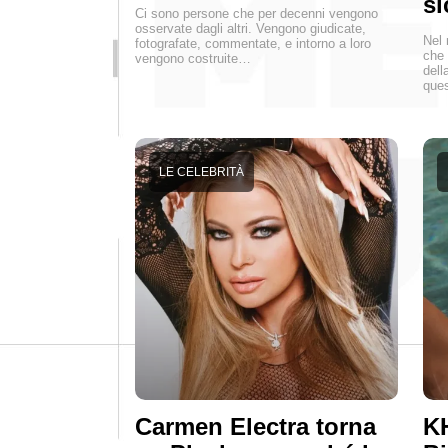
si
Ci sono persone che per decenni vengono
osservate dagli altri. Vengono giudicate,
Nel 
fotografate, commentate, e intorno a loro
che 
vengono costruite…
dell
ques
LE CELEBRITÀ
Carmen Electra torna
KH