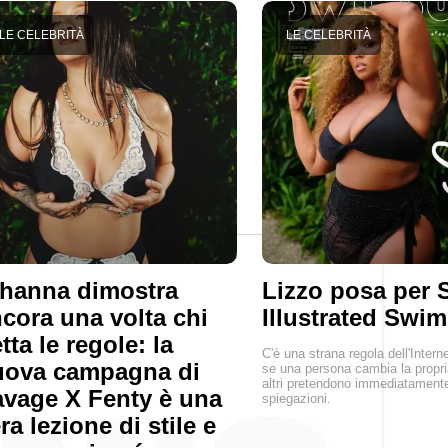
LE CELEBRITÀ
LE CELEBRITÀ
hanna dimostra
Lizzo posa per 
cora una volta chi
Illustrated Swim
tta le regole: la
C'è una strana regola dell'Inter
uova campagna di
se una persona cambia la propria
altri pretendono immediatamente
vage X Fenty è una
spiegazioni.
ra lezione di stile e