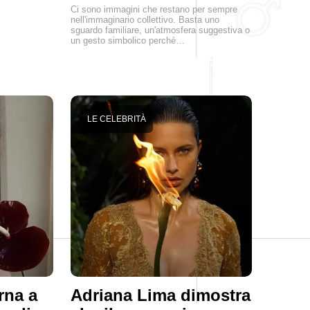
Ci sono immagini che restano per sempre
nell'immaginario collettivo. Basta uno
sguardo familiare, un'atmosfera suggestiva o
un gesto simbolico perché…
LE CELEBRITÀ
rna a
Adriana Lima dimostra