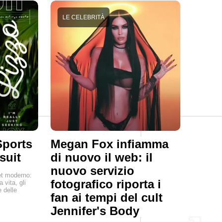
LE CELEBRITÀ
Sports
Megan Fox infiamma
suit
di nuovo il web: il
nuovo servizio
net moderno:
fotografico riporta i
 vita, gli
 delle
fan ai tempi del cult
Jennifer's Body