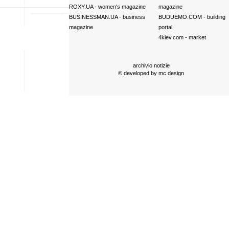
ROXY.UA
- women's magazine
magazine
BUSINESSMAN.UA
- business
BUDUEMO.COM
- building
magazine
portal
4kiev.com
- market
archivio notizie
© developed by
mc design