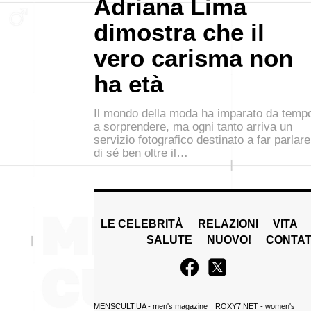
Adriana Lima
dimostra che il
vero carisma non
ha età
Il mondo della moda ha imparato da temp
a sorprendere, ma ogni tanto arriva un
servizio fotografico destinato a far parlare
di sé ben oltre il…
LE CELEBRITÀ
RELAZIONI
VITA
SALUTE
NUOVO!
CONTAT
MENSCULT.UA
- men's magazine
ROXY7.NET
- women's