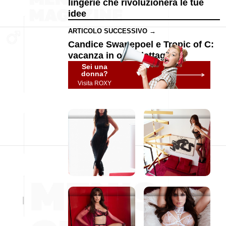
lingerie che rivoluzionerà le tue
idee
ARTICOLO SUCCESSIVO →
Candice Swanepoel e Tropic of C:
vacanza in ogni dettaglio
Sei una
donna?
Visita ROXY