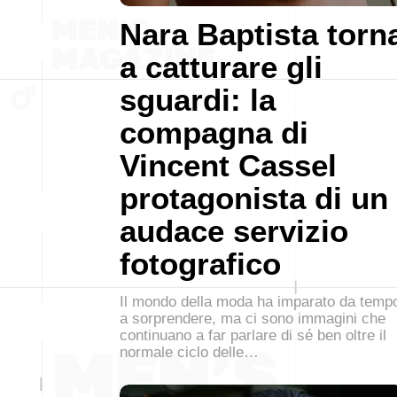
Nara Baptista torn
a catturare gli
sguardi: la
compagna di
Vincent Cassel
protagonista di un
audace servizio
fotografico
Il mondo della moda ha imparato da temp
a sorprendere, ma ci sono immagini che
continuano a far parlare di sé ben oltre il
normale ciclo delle…