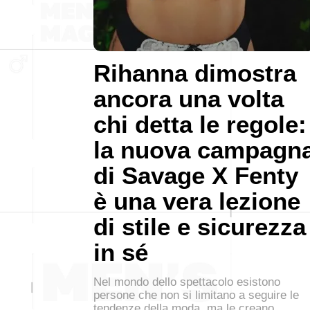
Rihanna dimostra
ancora una volta
chi detta le regole:
la nuova campagn
di Savage X Fenty
è una vera lezione
di stile e sicurezza
in sé
Nel mondo dello spettacolo esistono
persone che non si limitano a seguire le
tendenze della moda, ma le creano.