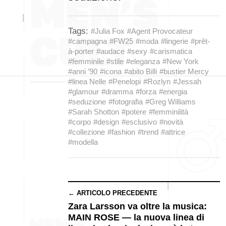
Tags:
#Julia Fox
#Agent Provocateur
#campagna
#FW25
#moda
#lingerie
#prêt-
à-porter
#audace
#sexy
#carismatica
#femminile
#stile
#eleganza
#New York
#anni ’90
#icona
#abito Billi
#bustier Mercy
#linea Nelle
#Penelopi
#Rozlyn
#Jessah
#glamour
#dramma
#forza
#energia
#seduzione
#fotografia
#Greg Williams
#Sarah Shotton
#potere
#femminilità
#corpo
#design
#esclusivo
#novità
#collezione
#fashion
#trend
#attrice
#modella
← ARTICOLO PRECEDENTE
Zara Larsson va oltre la musica:
MAIN ROSE — la nuova linea di