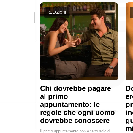
RELAZIONI
Chi dovrebbe pagare
Do
al primo
er
appuntamento: le
pr
regole che ogni uomo
in
dovrebbe conoscere
gu
mi
Il primo appuntamento non è fatto solo di