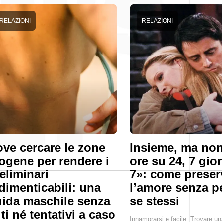
RELAZIONI
RELAZIONI
ve cercare le zone
Insieme, ma non
ogene per rendere i
ore su 24, 7 gio
eliminari
7»: come preser
dimenticabili: una
l’amore senza p
ida maschile senza
se stessi
ti né tentativi a caso
Innamorarsi è facile. Trovare u