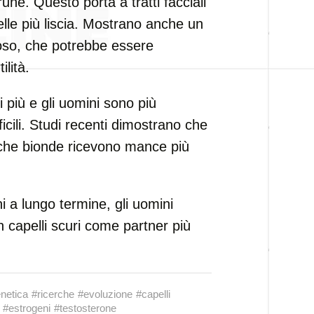
rune. Questo porta a tratti facciali
 pelle più liscia. Mostrano anche un
oso, che potrebbe essere
lità.
più e gli uomini sono più
ficili. Studi recenti dimostrano che
che bionde ricevono mance più
ni a lungo termine, gli uomini
 capelli scuri come partner più
netica
#ricerche
#evoluzione
#capelli
#estrogeni
#testosterone