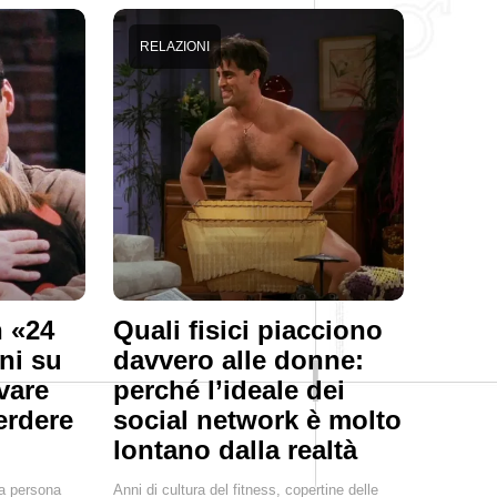
RELAZIONI
 «24
Quali fisici piacciono
rni su
davvero alle donne:
vare
perché l’ideale dei
erdere
social network è molto
lontano dalla realtà
na persona
Anni di cultura del fitness, copertine delle