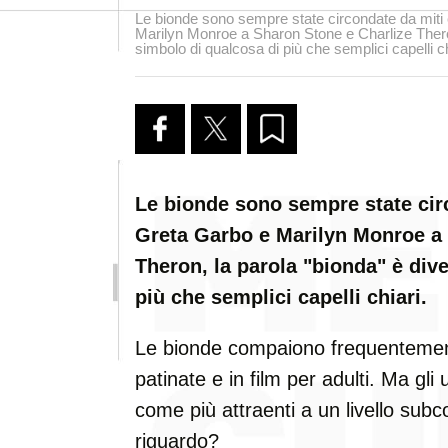
Le bionde sono sempre state circondate da miti
Marilyn Monroe a Sharon Stone e Charlize Theron
simbolo di qualcosa di più che semplici capelli ch
Le bionde sono sempre state cir
Greta Garbo e Marilyn Monroe a 
Theron, la parola "bionda" è div
più che semplici capelli chiari.
Le bionde compaiono frequentemente
patinate e in film per adulti. Ma gl
come più attraenti a un livello sub
riguardo?