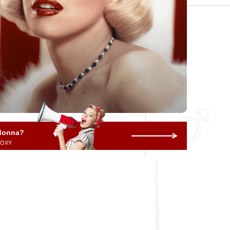
 donna?
 ROXY