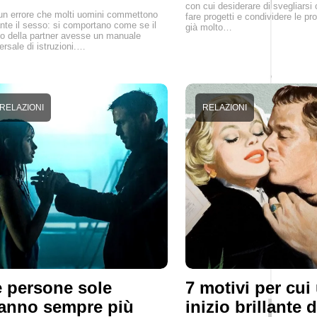
con cui desiderare di svegliarsi 
un errore che molti uomini commettono
fare progetti e condividere le pro
nte il sesso: si comportano come se il
già molto…
o della partner avesse un manuale
ersale di istruzioni.…
RELAZIONI
RELAZIONI
 persone sole
7 motivi per cui
anno sempre più
inizio brillante 