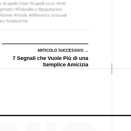
e
#capelli chiari
#capelli scuri
#miti
genetici
#Paleolitico
#popolazioni
#donne
#moda
#differenze sessuali
aro
#statistiche
ARTICOLO SUCCESSIVO →
7 Segnali che Vuole Più di una
Semplice Amicizia