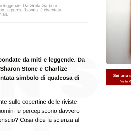
 e leggende. Da Greta Garbo e
, la parola "bionda" è diventata
iari.
condate da miti e leggende. Da
Sharon Stone e Charlize
Sei una
entata simbolo di qualcosa di
Visita
 sulle copertine delle riviste
i uomini le percepiscono davvero
conscio? Cosa dice la scienza al