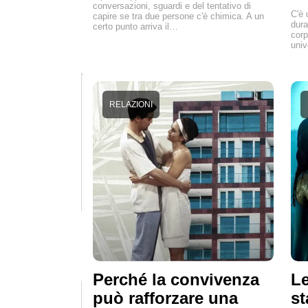
conversazioni, sguardi e del tentativo di
C'è 
capire se tra due persone c'è chimica. A un
dura
certo punto arriva il…
corp
univ
RELAZIONI
Perché la convivenza
Le
può rafforzare una
st