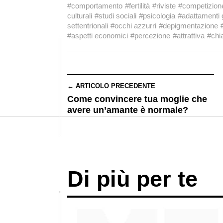
#comportamento
#fertilità
#riviste
#competizion
culturali
#studi sociali
#psicologia
#adattamenti 
settentrionali
#occhi azzurri
#depigmentazione
#aspetti economici
#percezione
#attrattiva
#chi
← ARTICOLO PRECEDENTE
Come convincere tua moglie che
avere un’amante è normale?
Di più per te