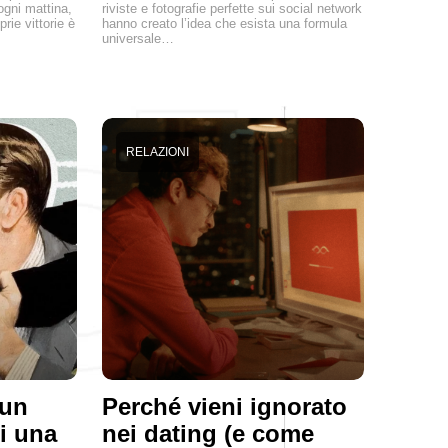
ogni mattina,
riviste e fotografie perfette sui social network
prie vittorie è
hanno creato l’idea che esista una formula
universale…
RELAZIONI
 un
Perché vieni ignorato
di una
nei dating (e come