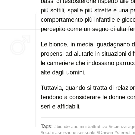
bassi di testosterone rispetto alle b
più sottili, spalle più strette e una
comportamento più infantile e gioc
percepito come un segno di alta ferti
Le bionde, in media, guadagnano di 
propensi ad aiutarle in situazioni dif
le cameriere che indossano parruc
alte dagli uomini.
Tuttavia, quando si tratta di relazio
tendono a considerare le donne con
seri e affidabili.
Tags:
#bionde
#uomini
#attrattiva
#scienza
#ge
#occhi
#selezione sessuale
#Darwin
#stereotipi