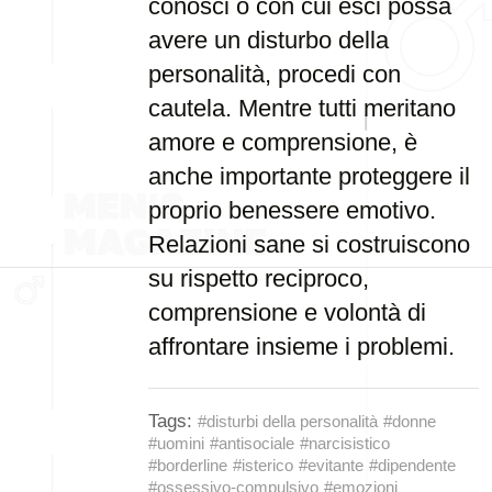
conosci o con cui esci possa
avere un disturbo della
personalità, procedi con
cautela. Mentre tutti meritano
amore e comprensione, è
anche importante proteggere il
proprio benessere emotivo.
Relazioni sane si costruiscono
su rispetto reciproco,
comprensione e volontà di
affrontare insieme i problemi.
Tags:
#disturbi della personalità
#donne
#uomini
#antisociale
#narcisistico
#borderline
#isterico
#evitante
#dipendente
#ossessivo-compulsivo
#emozioni