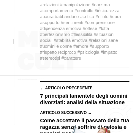
#relazioni
#manipolazione
#carisma
#comportamento
#controllo
#insicurezza
#paura
#abbandono
#critica
#rifiuto
#cura
#supporto
#sentimenti
#comprensione
#dipendenza emotiva
#offese
#lotta
#perfezionismo
#flessibilità
#situazioni
sociali
#stabilità emotiva
#relazioni sane
#uomini e donne
#amore
#supporto
#rispetto reciproco
#psicologia
#impatto
#stereotipi
#carattere
← ARTICOLO PRECEDENTE
7 principali lamentele degli uomini
divorziati: analisi della situazione
ARTICOLO SUCCESSIVO →
Come accettare il passato della tua
ragazza senza soffrire di gelosia e