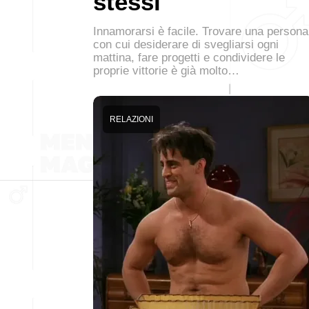
stessi
Innamorarsi è facile. Trovare una persona
con cui desiderare di svegliarsi ogni
mattina, fare progetti e condividere le
proprie vittorie è già molto…
RELAZIONI