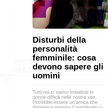
Disturbi della
personalità
femminile: cosa
devono sapere gli
uomini
Tutti noi ci siamo imbattuti in
donne difficili nelle nostre vite.
Potrebbe essere un'amica che
dimentica sempre il portafoglio o