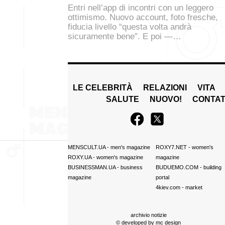
Entri nell’app di incontri con un leggero
ottimismo. Nuovo account, foto fresche,
fiducia livello “questa volta andrà
sicuramente bene”. E poi —…
LE CELEBRITÀ
RELAZIONI
VITA
SALUTE
NUOVO!
CONTAT
MENSCULT.UA
- men's magazine
ROXY7.NET
- women's
ROXY.UA
- women's magazine
magazine
BUSINESSMAN.UA
- business
BUDUEMO.COM
- building
magazine
portal
4kiev.com
- market
archivio notizie
© developed by
mc design