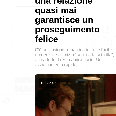
una relazione
quasi mai
garantisce un
proseguimento
felice
C’è un’illusione romantica in cui è facile
credere: se all’inizio “scocca la scintilla”,
allora tutto il resto andrà liscio. Un
avvicinamento rapido,…
RELAZIONI