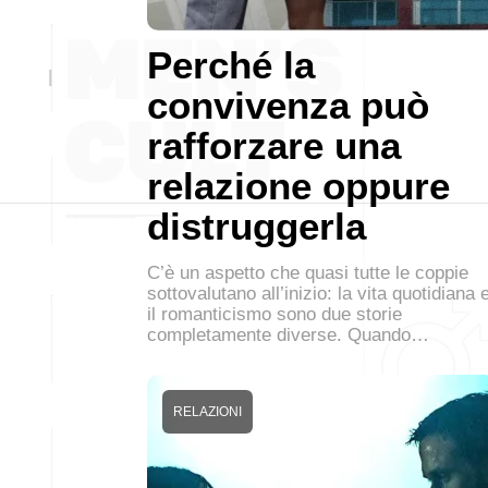
Perché la
convivenza può
rafforzare una
relazione oppure
distruggerla
C’è un aspetto che quasi tutte le coppie
sottovalutano all’inizio: la vita quotidiana 
il romanticismo sono due storie
completamente diverse. Quando…
RELAZIONI