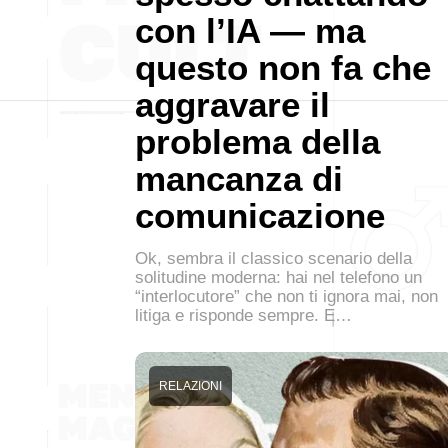
con l’IA — ma
questo non fa che
aggravare il
problema della
mancanza di
comunicazione
Ok, sembra il classico scenario della
solitudine moderna: hai nel telefono un
“interlocutore” che non ti ignora mai, non
litiga e risponde sempre. E…
RELAZIONI