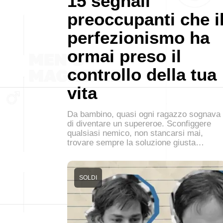
15 segnali
preoccupanti che i
perfezionismo ha
ormai preso il
controllo della tua
vita
Da bambino, quasi ogni ragazzo sognava
di diventare un supereroe. Sconfiggere
qualsiasi nemico, non stancarsi mai,
trovare sempre la soluzione giusta…
SOLDI