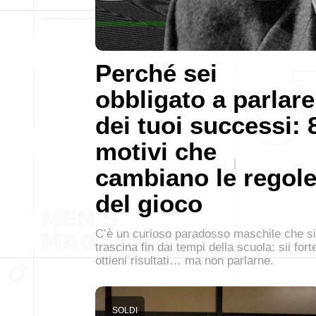
Perché sei
obbligato a parlare
dei tuoi successi: 
motivi che
cambiano le regol
del gioco
C’è un curioso paradosso maschile che si
trascina fin dai tempi della scuola: sii fort
ottieni risultati… ma non parlarne.
SOLDI