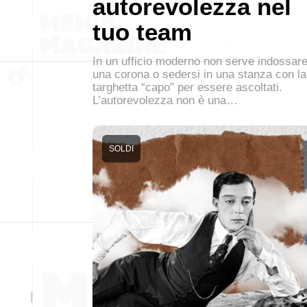
autorevolezza nel
tuo team
In un ufficio moderno non serve indossar
una corona o sedersi in una stanza con la
targhetta “capo” per essere ascoltati.
L’autorevolezza non è una…
SOLDI