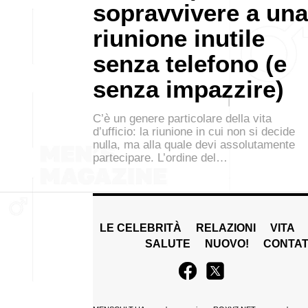
sopravvivere a una
riunione inutile
senza telefono (e
senza impazzire)
C’è un genere particolare della vita
d’ufficio: la riunione in cui non si decide
nulla, ma alla quale devi assolutamente
partecipare. L’ordine del…
LE CELEBRITÀ
RELAZIONI
VITA
SALUTE
NUOVO!
CONTAT