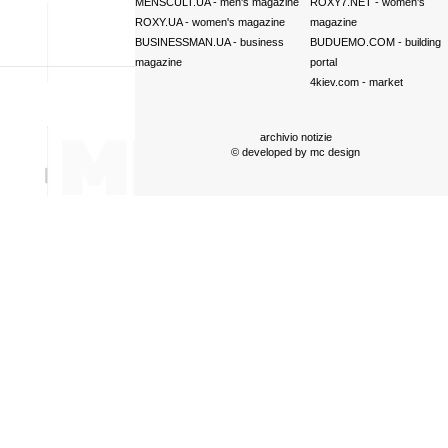
MENSCULT.UA
- men's magazine
ROXY7.NET
- women's
ROXY.UA
- women's magazine
magazine
BUSINESSMAN.UA
- business
BUDUEMO.COM
- building
magazine
portal
4kiev.com
- market
archivio notizie
© developed by
mc design