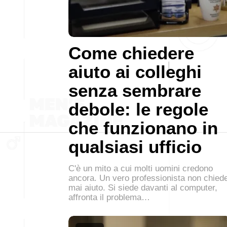
Come chiedere
aiuto ai colleghi
senza sembrare
debole: le regole
che funzionano in
qualsiasi ufficio
C'è un mito a cui molti uomini credono
ancora. Un vero professionista non chied
mai aiuto. Si siede davanti al computer,
affronta il problema…