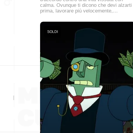
calma. Ovunque ti dicono che devi alzarti
prima, lavorare più velocemente,…
SOLDI