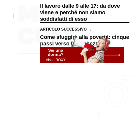
Il lavoro dalle 9 alle 17: da dove
viene e perché non siamo
soddisfatti di esso
ARTICOLO SUCCESSIVO →
Come sfuggire alla povertà: cinque
passi verso la ricchezza
Sei una
donna?
Visita ROXY