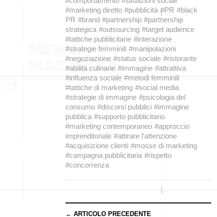
#comportamento
#situazioni sociali
#marketing diretto
#pubblicità
#PR
#black
PR
#brand
#partnership
#partnership
strategica
#outsourcing
#target audience
#tattiche pubblicitarie
#interazione
#strategie femminili
#manipolazioni
#negoziazione
#status sociale
#ristorante
#abilità culinarie
#immagine
#attrattiva
#influenza sociale
#metodi femminili
#tattiche di marketing
#social media
#strategie di immagine
#psicologia del
consumo
#discorsi pubblici
#immagine
pubblica
#supporto pubblicitario
#marketing contemporaneo
#approccio
imprenditoriale
#attirare l'attenzione
#acquisizione clienti
#mosse di marketing
#campagna pubblicitaria
#rispetto
#concorrenza
← ARTICOLO PRECEDENTE