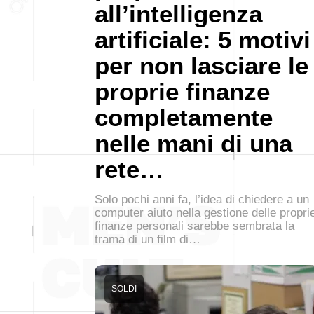
all’intelligenza
artificiale: 5 motivi
per non lasciare le
proprie finanze
completamente
nelle mani di una
rete…
Solo pochi anni fa, l’idea di chiedere a un
computer aiuto nella gestione delle propri
finanze personali sarebbe sembrata la
trama di un film di…
SOLDI