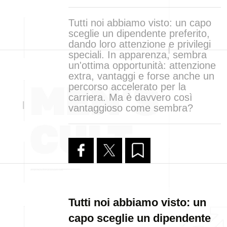
Tutti noi abbiamo visto: un capo
sceglie un dipendente preferito,
dando loro attenzione e privilegi
speciali. In apparenza, sembra
un'ottima opportunità: attenzione
extra, vantaggi e forse anche un
percorso accelerato per la
carriera. Ma è davvero così
vantaggioso come sembra?
Tutti noi abbiamo visto: un
capo sceglie un dipendente