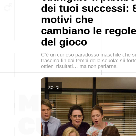
dei tuoi successi: 
motivi che
cambiano le regol
del gioco
C’è un curioso paradosso maschile che si
trascina fin dai tempi della scuola: sii fort
ottieni risultati… ma non parlarne.
SOLDI