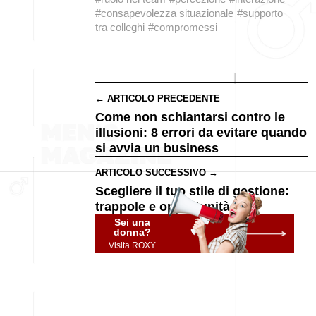
#consapevolezza situazionale
#supporto
tra colleghi
#compromessi
← ARTICOLO PRECEDENTE
Come non schiantarsi contro le
illusioni: 8 errori da evitare quando
si avvia un business
ARTICOLO SUCCESSIVO →
Scegliere il tuo stile di gestione:
trappole e opportunità
Sei una
donna?
Visita ROXY