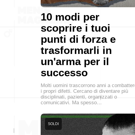
10 modi per
scoprire i tuoi
punti di forza e
trasformarli in
un'arma per il
successo
Molti uomini trascorrono anni a combatter
i propri difetti. Cercano di diventare più
disciplinati, pazienti, organizzati o
comunicativi. Ma spesso…
SOLDI