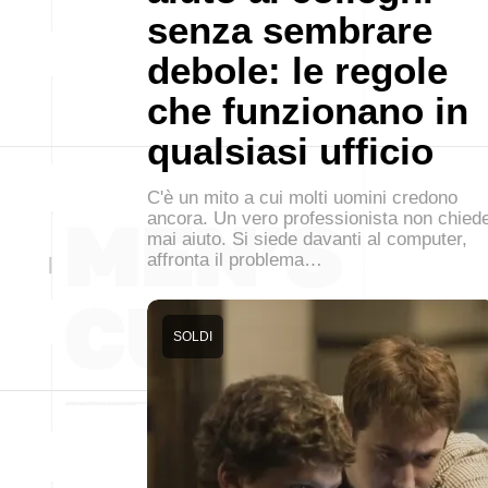
senza sembrare
debole: le regole
che funzionano in
qualsiasi ufficio
C'è un mito a cui molti uomini credono
ancora. Un vero professionista non chied
mai aiuto. Si siede davanti al computer,
affronta il problema…
SOLDI