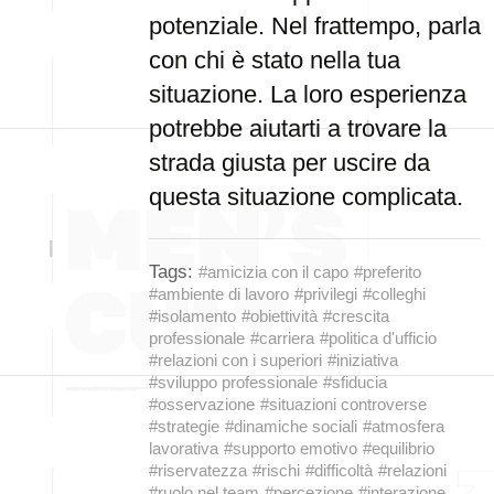
potenziale. Nel frattempo, parla
con chi è stato nella tua
situazione. La loro esperienza
potrebbe aiutarti a trovare la
strada giusta per uscire da
questa situazione complicata.
Tags:
#amicizia con il capo
#preferito
#ambiente di lavoro
#privilegi
#colleghi
#isolamento
#obiettività
#crescita
professionale
#carriera
#politica d'ufficio
#relazioni con i superiori
#iniziativa
#sviluppo professionale
#sfiducia
#osservazione
#situazioni controverse
#strategie
#dinamiche sociali
#atmosfera
lavorativa
#supporto emotivo
#equilibrio
#riservatezza
#rischi
#difficoltà
#relazioni
#ruolo nel team
#percezione
#interazione