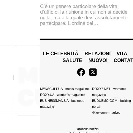
C’è un genere particolare della vita
d’ufficio: la riunione in cui non si decide
nulla, ma alla quale devi assolutamente
partecipare. L’ordine del…
LE CELEBRITÀ
RELAZIONI
VITA
SALUTE
NUOVO!
CONTAT
MENSCULT.UA
- men's magazine
ROXY7.NET
- women's
ROXY.UA
- women's magazine
magazine
BUSINESSMAN.UA
- business
BUDUEMO.COM
- building
magazine
portal
4kiev.com
- market
archivio notizie