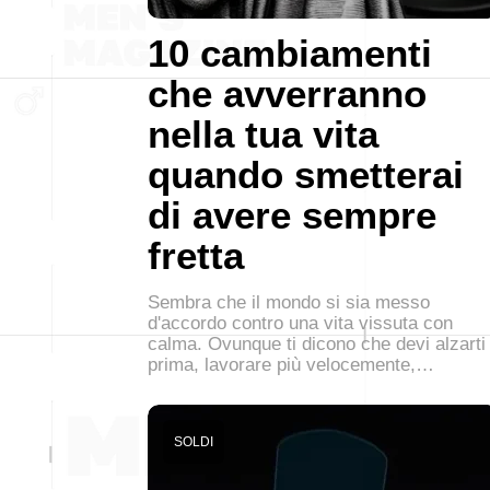
10 cambiamenti
che avverranno
nella tua vita
quando smetterai
di avere sempre
fretta
Sembra che il mondo si sia messo
d'accordo contro una vita vissuta con
calma. Ovunque ti dicono che devi alzarti
prima, lavorare più velocemente,…
SOLDI