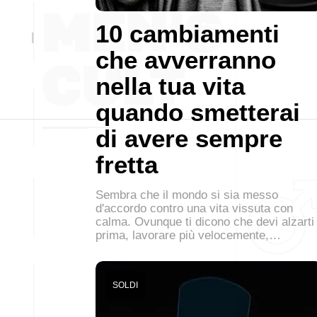
10 cambiamenti
che avverranno
nella tua vita
quando smetterai
di avere sempre
fretta
Sembra che il mondo si sia messo
d'accordo contro una vita vissuta con
calma. Ovunque ti dicono che devi alzarti
prima, lavorare più velocemente,…
SOLDI