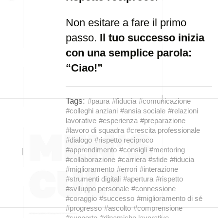
Non esitare a fare il primo
passo.
Il tuo successo inizia
con una semplice parola:
“Ciao!”
Tags:
#paura
#fiducia
#comunicazione
#colleghi anziani
#ansia sociale
#relazioni
lavorative
#esperienza
#preparazione
#lavoro di squadra
#crescita professionale
#dialogo
#rispetto reciproco
#apprendimento
#consigli
#mentoring
#collaborazione
#carriera
#sfide
#fiducia
#miglioramento
#errori
#interazione
#strumenti digitali
#apertura
#rispetto
#sviluppo personale
#connessione
#coraggio
#successo
#miglioramento di sé
#progresso
#ascolto
#comprensione
#supporto
#dinamiche lavorative