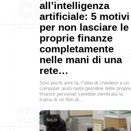
all’intelligenza
artificiale: 5 motivi
per non lasciare le
proprie finanze
completamente
nelle mani di una
rete…
Solo pochi anni fa, l’idea di chiedere a un
computer aiuto nella gestione delle propri
finanze personali sarebbe sembrata la
trama di un film di…
SOLDI