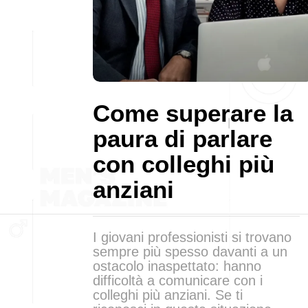
Come superare la
paura di parlare
con colleghi più
anziani
I giovani professionisti si trovano
sempre più spesso davanti a un
ostacolo inaspettato: hanno
difficoltà a comunicare con i
colleghi più anziani. Se ti