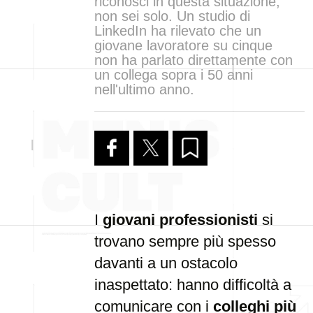
riconosci in questa situazione,
non sei solo. Un studio di
LinkedIn ha rilevato che un
giovane lavoratore su cinque
non ha parlato direttamente con
un collega sopra i 50 anni
nell'ultimo anno.
I
giovani professionisti
si
trovano sempre più spesso
davanti a un ostacolo
inaspettato: hanno difficoltà a
comunicare con i
colleghi più