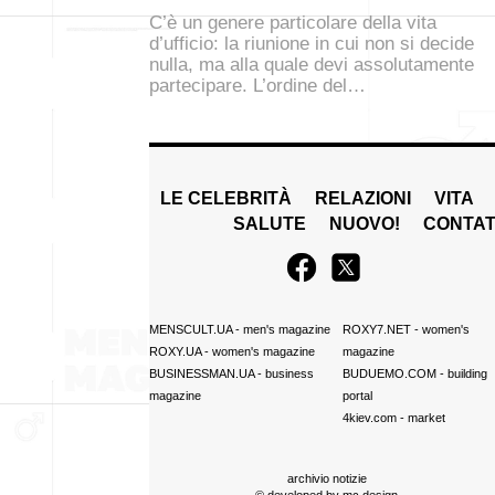
C’è un genere particolare della vita
d’ufficio: la riunione in cui non si decide
nulla, ma alla quale devi assolutamente
partecipare. L’ordine del…
LE CELEBRITÀ
RELAZIONI
VITA
SALUTE
NUOVO!
CONTAT
MENSCULT.UA
- men's magazine
ROXY7.NET
- women's
ROXY.UA
- women's magazine
magazine
BUSINESSMAN.UA
- business
BUDUEMO.COM
- building
magazine
portal
4kiev.com
- market
archivio notizie