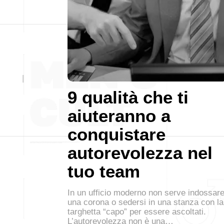
9 qualità che ti
aiuteranno a
conquistare
autorevolezza nel
tuo team
In un ufficio moderno non serve indossar
una corona o sedersi in una stanza con la
targhetta “capo” per essere ascoltati.
L’autorevolezza non è una…