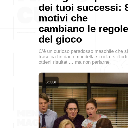
dei tuoi successi: 
motivi che
cambiano le regol
del gioco
C’è un curioso paradosso maschile che si
trascina fin dai tempi della scuola: sii fort
ottieni risultati… ma non parlarne.
SOLDI