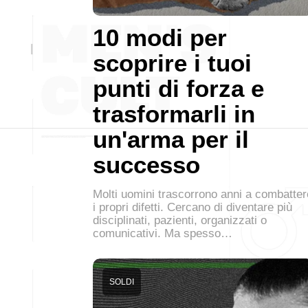
10 modi per
scoprire i tuoi
punti di forza e
trasformarli in
un'arma per il
successo
Molti uomini trascorrono anni a combatter
i propri difetti. Cercano di diventare più
disciplinati, pazienti, organizzati o
comunicativi. Ma spesso…
SOLDI